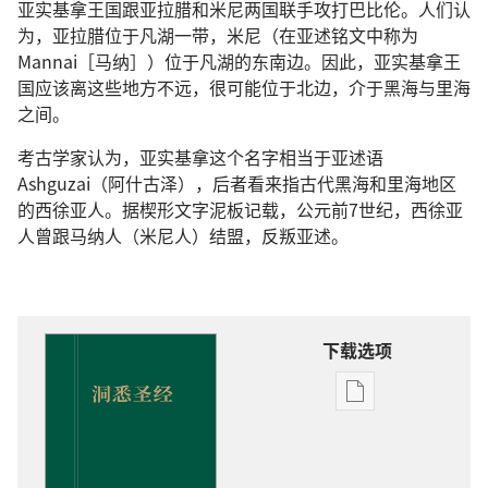
亚实基拿王国跟亚拉腊和米尼两国联手攻打巴比伦。人们认
为，亚拉腊位于凡湖一带，米尼（在亚述铭文中称为
Mannai［马纳］）位于凡湖的东南边。因此，亚实基拿王
国应该离这些地方不远，很可能位于北边，介于黑海与里海
之间。
考古学家认为，亚实基拿这个名字相当于亚述语
Ashguzai（阿什古泽），后者看来指古代黑海和里海地区
的西徐亚人。据楔形文字泥板记载，公元前7世纪，西徐亚
人曾跟马纳人（米尼人）结盟，反叛亚述。
下载选项
电
子
出
版