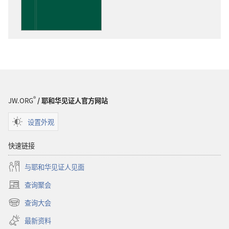
物
下
载
选
项
洞
悉
圣
®
JW.ORG
/ 耶和华见证人官方网站
经
设置外观
快速链接
与耶和华见证人见面
查询聚会
（打
开
查询大会
（打
新
开
窗
最新资料
新
口）