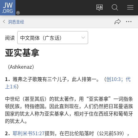
JW.ORG
登
录
更
搜
显
（打
改
索
示
洞悉圣经
开
网
JW.ORG
菜
新
站
单
阅读
窗
语
口）
言
亚实基拿
（Ashkenaz）
1．
雅弗之子歌篾有三个儿子，此人排第一。（
创10:3；
代
上1:6
）
中世纪（甚至其后）的犹太著作，用“亚实基拿”一词指条
顿民族，特指德国。因此直到现在，人们仍然把日耳曼语族
国家的犹太人称为亚实基拿人，相对于住在西班牙和葡萄牙
的犹太人。
2．
耶利米书51:27
提到，在巴比伦陷落时（公元前539），