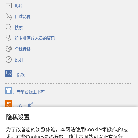
窗
影片
口）
口述影像
搜索
给专业医疗人员的资讯
全球传播
说明
捐款
（打
开
新
守望台线上书库
（打
窗
开
口）
®
JW Hub
新
（打
窗
开
隐私设置
口）
JW Library®
新
窗
为了改善您的浏览体验，本网站使用Cookies和类似的技
口）
Watchtower Library
术。有些Cookies是必要的，能让本网站可以正常运行，