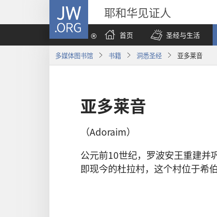
JW.ORG
耶和华见证人
首页
圣经与生活
多媒体图书馆
书籍
洞悉圣经
亚多莱音
亚多莱音
（Adoraim）
公元前10世纪，罗波安王重建并
即现今的杜拉村，这个村位于希伯