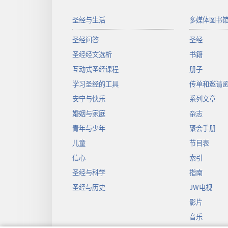
圣经与生活
多媒体图书
圣经问答
圣经
圣经经文选析
书籍
互动式圣经课程
册子
学习圣经的工具
传单和邀请
安宁与快乐
系列文章
婚姻与家庭
杂志
青年与少年
聚会手册
儿童
节目表
信心
索引
圣经与科学
指南
圣经与历史
JW电视
影片
音乐