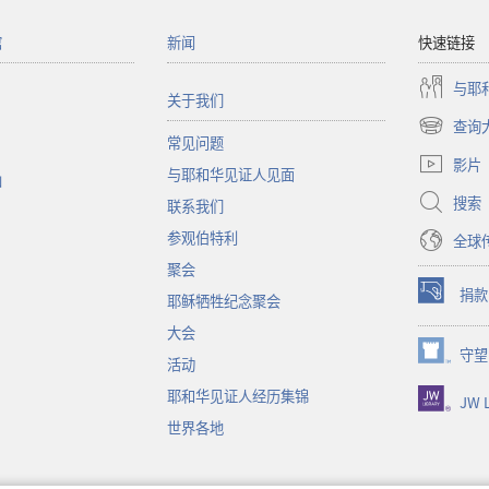
馆
新闻
快速链接
与耶
关于我们
查询
（打
常见问题
开
影片
与耶和华见证人见面
新
函
窗
搜索
联系我们
口）
参观伯特利
全球
聚会
捐款
耶稣牺牲纪念聚会
（打
开
大会
新
守望
（打
活动
窗
开
口）
耶和华见证人经历集锦
JW L
新
窗
世界各地
口）