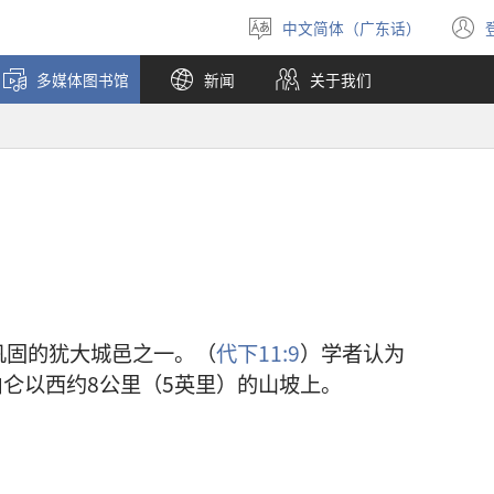
中文简体（广东话）
选
择
多媒体图书馆
新闻
关于我们
语
言
巩固的犹大城邑之一。（
代下11:9
）学者认为
仑以西约8公里（5英里）的山坡上。