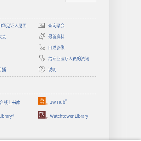
和华见证人见面
查询聚会
（打
开
大会
最新资料
新
窗
口述影像
口）
给专业医疗人员的资讯
传播
说明
®
台线上书库
JW Hub
（打
开
ibrary®
Watchtower Library
新
窗
口）