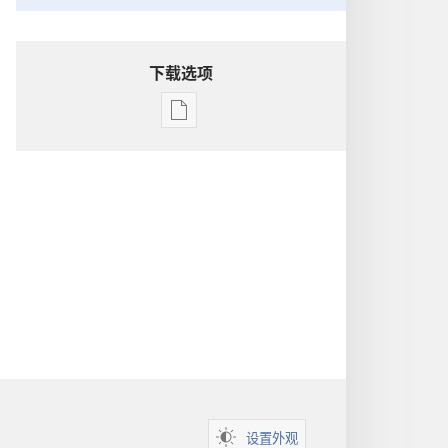
下载选项
电
子
出
版
物
下
载
选
项
洞
悉
圣
经
设置外观