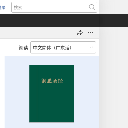
登录
（打
搜
开
索
新
窗
口）
阅读