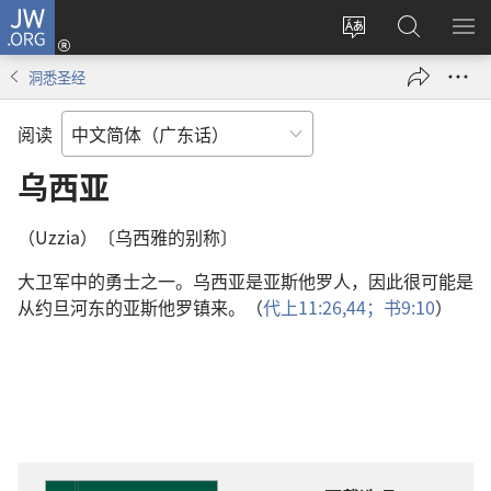
JW.ORG
登
录
更
搜
显
（打
改
索
示
洞悉圣经
开
网
JW.ORG
菜
新
站
单
阅读
窗
语
口）
言
乌西亚
（Uzzia）〔乌西雅的别称〕
大卫军中的勇士之一。乌西亚是亚斯他罗人，因此很可能是
从约旦河东的亚斯他罗镇来。（
代上11:26,
44；
书9:10
）