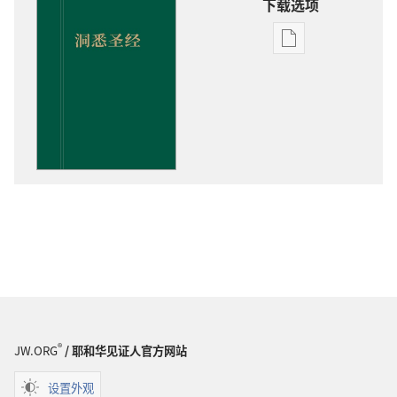
下载选项
电
子
出
版
物
下
载
选
项
洞
悉
圣
经
®
JW.ORG
/ 耶和华见证人官方网站
设置外观