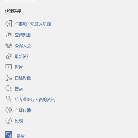
快速链接
与耶和华见证人见面
查询聚会
（打
开
查询大会
（打
新
开
窗
最新资料
新
口）
窗
影片
口）
口述影像
搜索
给专业医疗人员的资讯
全球传播
说明
捐款