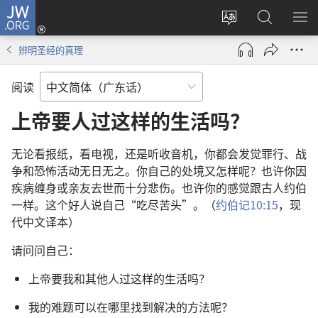
JW.ORG
登
录
更
搜
显
（打
改
索
示
辨明圣经的真理
开
网
JW.ORG
菜
新
站
单
阅读
窗
语
口）
言
上帝要人过这样的生活吗？
无论看报纸，看电视，还是听收音机，你都会发觉罪行、战
争和恐怖活动无日无之。你自己的处境又怎样呢？也许你因
疾病缠身或亲友去世而十分悲伤。也许你的感觉跟古人约伯
一样。这个好人说自己“吃尽苦头”。（
约伯记10:15
，现
代中文译本）
请问问自己：
上帝要我和其他人过这样的生活吗？
我的难题可以在哪里找到解决的方法呢？