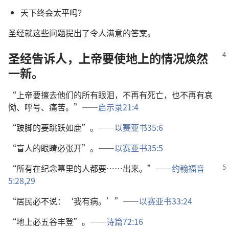
天下终会太平吗？
圣经就这些问题提出了令人满意的答案。
圣经告诉人，上帝要使地上的情况焕然
一新。
“上帝要擦去他们的所有眼泪，不再有死亡，也不再有哀
恸、呼号、痛苦。”——
启示录21:4
“跛脚的要跳跃如鹿”。——
以赛亚书35:6
“盲人的眼睛必张开”。——
以赛亚书35:5
“所有在纪念墓里的人都要……出来。”——
约翰福音
5:28,29
“居民必不说：‘我有病。’”——
以赛亚书33:24
“地上必五谷丰登”。——
诗篇72:16