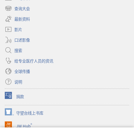
（打
开
查询大会
（打
新
开
窗
最新资料
新
口）
窗
影片
口）
口述影像
搜索
给专业医疗人员的资讯
全球传播
说明
捐款
（打
开
新
守望台线上书库
（打
窗
开
口）
®
JW Hub
新
（打
窗