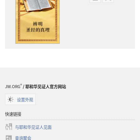
电
录
子
音
出
下
版
载
物
选
下
项
载
辨
选
明
项
圣
辨
经
明
的
圣
真
®
JW.ORG
/ 耶和华见证人官方网站
经
理
的
设置外观
真
理
快速链接
与耶和华见证人见面
查询聚会