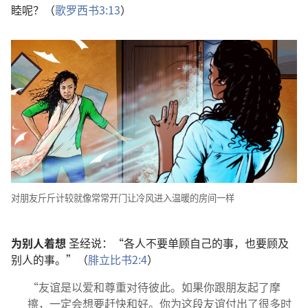
睦呢？（
歌罗西书3:13
）
对朋友斤斤计较就像常常开门让冷风进入温暖的房间一样
为别人着想
圣经说：“各人不要单顾自己的事，也要顾及
别人的事。”（
腓立比书2:4
）
“友谊是以爱和尊重对待彼此。如果你跟朋友起了摩
擦，一定会想要赶快和好。你为这段友谊付出了很多时