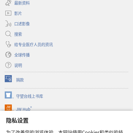
开
窗
最新资料
新
口）
窗
影片
口）
口述影像
搜索
给专业医疗人员的资讯
全球传播
说明
捐款
（打
开
新
守望台线上书库
（打
窗
开
口）
®
JW Hub
新
（打
窗
开
隐私设置
口）
JW Library®
新
窗
为了改善您的浏览体验，本网站使用Cookies和类似的技