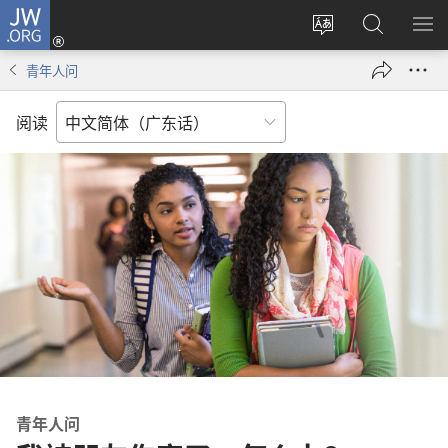
JW.ORG
登
录
更
搜
显
（打
改
索
示
青年人问
开
网
JW.ORG
菜
新
站
单
阅读
窗
语
口）
言
青年人问