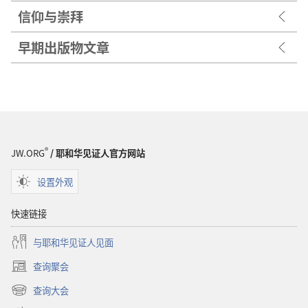
信仰与崇拜
早期出版物文章
®
JW.ORG
/ 耶和华见证人官方网站
设置外观
快速链接
与耶和华见证人见面
查询聚会
（打
开
查询大会
（打
新