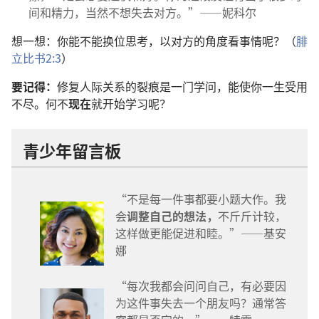
间和精力，当然不想失去对方。”——妮科尔
想一想：你能不能换位思考，以对方的角度看事情呢？（
腓
立比书2:3
）
要记得：
修复人际关系的裂痕是一门学问，能使你一生受用
不尽。何不
现在
就开始学习呢？
青少年留言板
“不是每一件事都要小题大作。我
会
调整自己的想法，
不斤斤计较，
这样做更能促进和睦。”——基安
娜
“每次我都会问问自己，有必要因
为这件事失去一个朋友吗？通常答