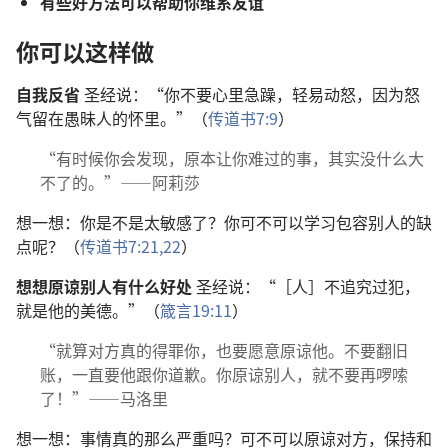
有些好方法可以帮助你维系友谊
你可以这样做
自我反省
圣经说：“你不要心里急躁，轻易动怒，因为怒
气留在愚昧人的怀里。”（
传道书7:9
）
“有时候你会发现，原本让你难过的事，其实没什么大
不了的。”——阿莉莎
想一想：你是不是太敏感了？你可不可以学习包容别人的缺
点呢？（
传道书7:21,22
）
想想原谅别人有什么好处
圣经说：“［人］不追究过犯，
就是他的美德。”（
箴言19:11
）
“就算对方真的得罪你，也要愿意原谅他。不要翻旧
账，一直要他跟你道歉。你原谅别人，就不要再啰嗦
了！”——马洛里
想一想：事情真的那么严重吗？可不可以原谅对方，保持和