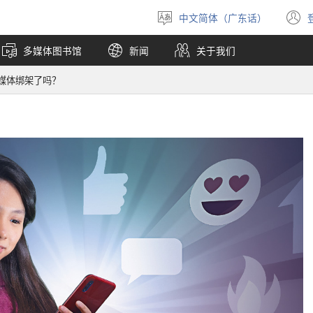
中文简体（广东话）
选
择
多媒体图书馆
新闻
关于我们
语
言
媒体绑架了吗？