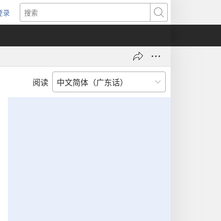
登录
（打
搜
开
索
新
窗
口）
阅读