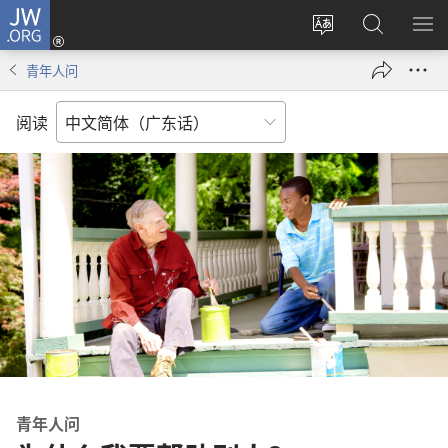
JW.ORG
登
录
更
搜
显
（打
改
索
示
青年人问
开
网
JW.ORG
菜
新
站
单
阅读
窗
语
口）
言
青年人问