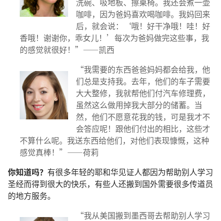
洗碗、吸地板、擦桌椅。我还会煮一壶
咖啡，因为爸妈喜欢喝咖啡。我妈回来
后，就会说：‘哦！好干净哦！哇！好
香哦！谢谢你，乖女儿！’每次为爸妈做完这些事，我
的感觉就很好！”——凯西
“我需要的东西爸爸妈妈都会给我，他
们总是支持我。去年，他们的车子需要
大大整修，我就帮他们付汽车修理费，
虽然这么做用掉我大部分的储蓄。当
然，他们不愿意花我的钱，可是我才不
会答应呢！跟他们付出的相比，这些才
不算什么呢。我送东西给他们，对他们表现慷慨，这种
感觉真棒！”——荷莉
你知道吗？
有很多年轻的耶和华见证人都因为帮助别人学习
圣经而得到很大的快乐，有些人还搬到国外需要很多传道员
的地方服务。
“我从美国搬到墨西哥去帮助别人学习