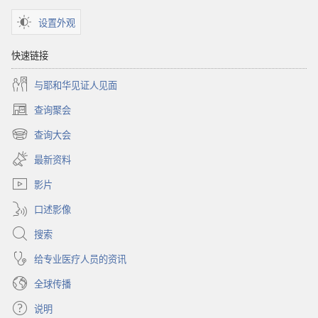
设置外观
快速链接
与耶和华见证人见面
查询聚会
（打
开
查询大会
（打
新
开
窗
最新资料
新
口）
窗
影片
口）
口述影像
搜索
给专业医疗人员的资讯
全球传播
说明