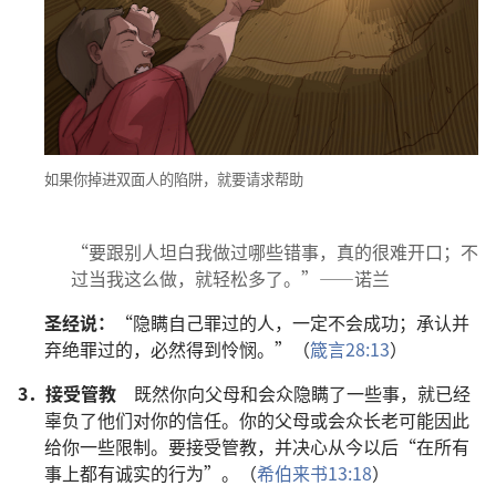
如果你掉进双面人的陷阱，就要请求帮助
“要跟别人坦白我做过哪些错事，真的很难开口；不
过当我这么做，就轻松多了。”——诺兰
圣经说：
“隐瞒自己罪过的人，一定不会成功；承认并
弃绝罪过的，必然得到怜悯。”（
箴言28:13
）
3．
接受管教
既然你向父母和会众隐瞒了一些事，就已经
辜负了他们对你的信任。你的父母或会众长老可能因此
给你一些限制。要接受管教，并决心从今以后“在所有
事上都有诚实的行为”。（
希伯来书13:18
）