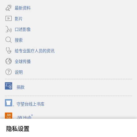
新
开
窗
最新资料
新
口）
窗
影片
口）
口述影像
搜索
给专业医疗人员的资讯
全球传播
说明
捐款
（打
开
新
守望台线上书库
（打
窗
开
口）
®
JW Hub
新
（打
窗
开
隐私设置
口）
JW Library®
新