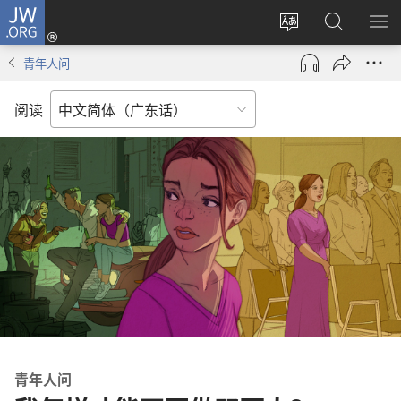
JW.ORG
登
录
更
搜
显
（打
改
索
示
青年人问
开
网
JW.ORG
菜
新
站
单
阅读
窗
语
口）
言
青年人问