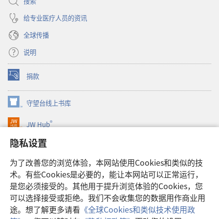
搜索
给专业医疗人员的资讯
全球传播
说明
捐款
（打
开
新
守望台线上书库
（打
窗
开
口）
®
JW Hub
新
（打
窗
开
隐私设置
口）
JW Library®
新
窗
为了改善您的浏览体验，本网站使用Cookies和类似的技
口）
Watchtower Library
术。有些Cookies是必要的，能让本网站可以正常运行，
是您必须接受的。其他用于提升浏览体验的Cookies，您
可以选择接受或拒绝。我们不会收集您的数据用作商业用
途。想了解更多请看
《全球Cookies和类似技术使用政
Copyright
© 2026 Watch Tower Bible and Tract Society of Pennsylvania.