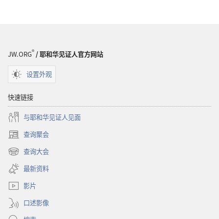
®
JW.ORG
/ 耶和华见证人官方网站
设置外观
快速链接
与耶和华见证人见面
查询聚会
（打
开
查询大会
（打
新
开
窗
最新资料
新
口）
窗
影片
口）
口述影像