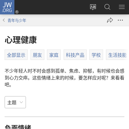
JW.ORG
登
录
更
搜
显
（打
改
索
示
青年与少年
开
网
JW.ORG
菜
新
站
单
心理健康
窗
语
口）
言
全部显示
朋友
家庭
科技产品
学校
生活技能
不少年轻人时不时会感到孤单、焦虑、抑郁，有时候也会感
到心力交瘁。这些情绪上来的时候，要怎样应对呢？来看看
吧。
负面情绪