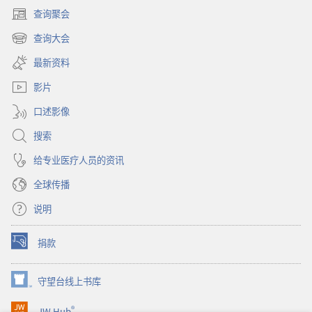
查询聚会
（打
开
查询大会
（打
新
开
窗
最新资料
新
口）
窗
影片
口）
口述影像
搜索
给专业医疗人员的资讯
全球传播
说明
捐款
（打
开
新
守望台线上书库
（打
窗
开
口）
®
JW Hub