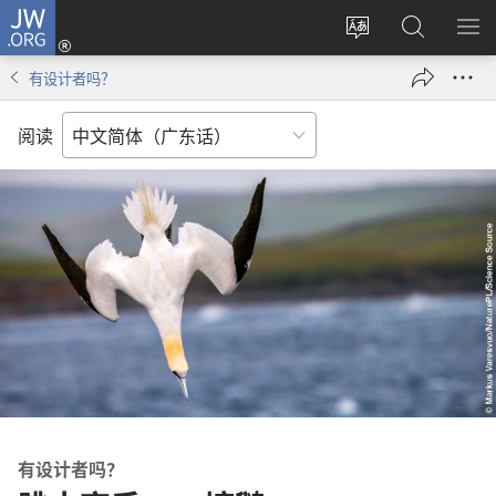
JW.ORG
登
录
更
搜
显
（打
改
索
示
有设计者吗？
开
网
JW.ORG
菜
新
站
单
阅读
窗
语
口）
言
有设计者吗？