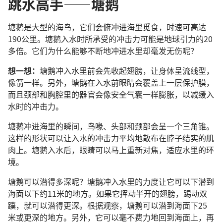
跳水高手——塘鹅
塘鹅是大型的海鸟，它们会俯冲进海里觅食，时速可高达
190公里。塘鹅入水时所承受的冲击力可能是地球引力的20
多倍。它们为什么能够不断地冲进水里却毫发无伤呢？
想一想：
塘鹅冲入水里前会先收起翅膀，让身体呈流线型，
像箭一样。另外，塘鹅在入水前眼睛会覆盖上一层保护膜，
而且颈部和胸腔里的器官会像安全气囊一样膨胀，以减缓入
水时的冲击力。
塘鹅冲进海里的瞬间，鸟喙、头部和颈部会呈一个三角锥。
这样的形状可以让入水的冲击力平均地散布在脖子结实的肌
肉上。塘鹅入水后，眼睛可以马上重新对焦，适应水里的环
境。
塘鹅可以潜得多深呢？塘鹅冲入水里的力度让它可以下潜到
海面以下约11米的地方。如果它挥动半开的翅膀，踢动双
蹼，就可以潜得更深。根据观察，塘鹅可以潜到海面下25
米或更深的地方。另外，它可以毫不费力地回到海面上，再