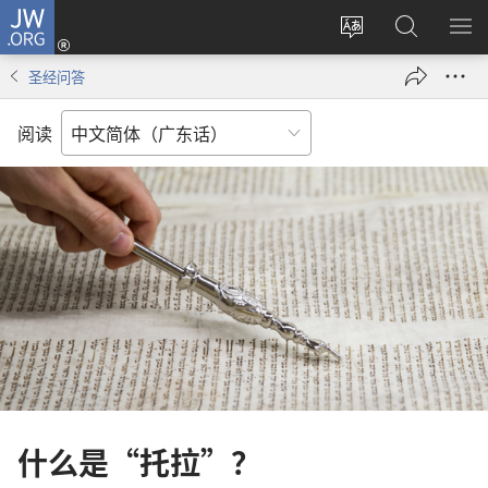
JW.ORG
登
录
更
搜
显
（打
改
索
示
圣经问答
开
网
JW.ORG
菜
新
站
单
阅读
窗
语
口）
言
什么是“托拉”？