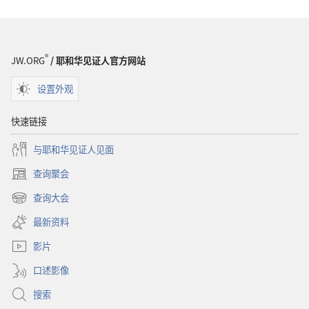
®
JW.ORG
/ 耶和华见证人官方网站
设置外观
快速链接
与耶和华见证人见面
查询聚会
（打
开
查询大会
（打
新
开
窗
最新资料
新
口）
窗
影片
口）
口述影像
搜索