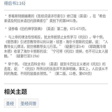
得后书1:16
）
参看斯特朗编著的《圣经词语详尽索引》修订版（英语），在“希伯
a
来语及阿拉米语旧约辞典索引”类别下的第8451条。
请参看《旧约神学辞典》（英语）第二册，672-673页。
b
与上帝的律法恰恰相反，犹太传统禁止女性学习《托拉》。举个例，
c
《密西拿》引述宗教导师以利以谢·班恩·海尔卡努斯的见解，说：“人
教导女儿律法，就仿佛教导女儿行淫。”（疑妻行淫3:4）《耶路撒冷塔
木德》收录了海尔卡努斯的话：“宁可将《托拉》烧掉，也不可让女人接
触。”（疑妻行淫3:19a）
举个例，《犹太百科全书》（英语）提到卡巴拉主义者对《托拉》的
d
态度，说：“《托拉》所传达的信息并不具体明确，事实上，人应该从不
同的角度、不同的层面去领悟。”（第二版，11卷，第659页）
相关主题
圣经
圣经问答