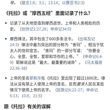
导。
（
箴言1:8；
3:1；
13:14；
以赛亚书2:3
）
《托拉》或“摩西五经”里面记录了什么？
记录了从天地受造到摩西逝世，上帝和人类相处的历
史。（
创世记1:27,28；
申命记34:5
）
摩西律法，其中包含了600多条法令。（
出埃及记
24:3
）律法中最为突出的部分称为“舍玛”，相当于犹
太人的信仰宣言。“舍玛”的一部分写道：“你要全
心、全意、全智，爱耶和华你的上帝。”（
申命记6:4-
9
）耶稣说这是“最大、最重要的诫命”。（
马太福音
22:36-38
）
上帝的圣名
耶和华
在《托拉》里出现了超过1800次。律
法从没有禁止人使用上帝的圣名，反而
要求
人民在某些
情况下使用上帝的名字。（
民数记6:22-27；
申命记
6:13；
10:8；
21:5
）
跟《托拉》有关的误解