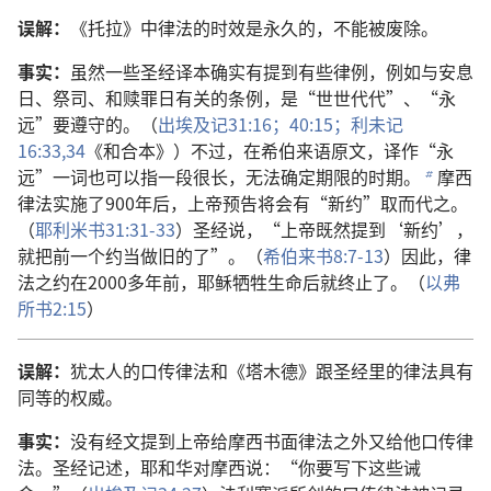
误解：
《托拉》中律法的时效是永久的，不能被废除。
事实：
虽然一些圣经译本确实有提到有些律例，例如与安息
日、祭司、和赎罪日有关的条例，是“世世代代”、“永
远”要遵守的。（
出埃及记31:16；
40:15；
利未记
16:33,34
《和合本》）不过，在希伯来语原文，译作“永
远”一词也可以指一段很长，无法确定期限的时期。
摩西
b
律法实施了900年后，上帝预告将会有“新约”取而代之。
（
耶利米书31:31-33
）圣经说，“上帝既然提到‘新约’，
就把前一个约当做旧的了”。（
希伯来书8:7-13
）因此，律
法之约在2000多年前，耶稣牺牲生命后就终止了。（
以弗
所书2:15
）
误解：
犹太人的口传律法和《塔木德》跟圣经里的律法具有
同等的权威。
事实：
没有经文提到上帝给摩西书面律法之外又给他口传律
法。圣经记述，耶和华对摩西说：“你要写下这些诫