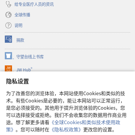
给专业医疗人员的资讯
全球传播
说明
捐款
（打
开
新
守望台线上书库
（打
窗
开
口）
®
JW Hub
新
（打
窗
开
隐私设置
口）
JW Library®
新
窗
为了改善您的浏览体验，本网站使用Cookies和类似的技
口）
Watchtower Library
术。有些Cookies是必要的，能让本网站可以正常运行，
是您必须接受的。其他用于提升浏览体验的Cookies，您
可以选择接受或拒绝。我们不会收集您的数据用作商业用
途。想了解更多请看
《全球Cookies和类似技术使用政
Copyright
© 2026 Watch Tower Bible and Tract Society of Pennsylvania.
策》
。您可以随时在
《隐私权政策》
更改您的设置。
使用条款
|
隐私权政策
|
隐私设置