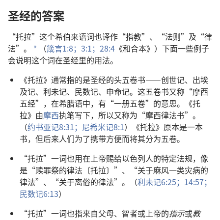
圣经的答案
“托拉”这个希伯来语词也译作“指教”、“法则”及“律
法”。
（
箴言1:8；
3:1；
28:4
《和合本》）下面一些例子
a
会说明这个词在圣经里的用法。
《托拉》通常指的是圣经的头五卷书——创世记、出埃
及记、利未记、民数记、申命记。这五卷书又称“摩西
五经”，在希腊语中，有“一册五卷”的意思。《托
拉》由
摩西
执笔写下，所以又称为“摩西律法书”。
（
约书亚记8:31；
尼希米记8:1
）《托拉》原本是一本
书，但后来人们为了携带方便而将其分为五卷。
“托拉”一词也用在上帝赐给以色列人的特定法规，像
是“赎罪祭的律法〔托拉〕”、“关于麻风一类灾病的
律法”、“关于离俗的律法”。（
利未记6:25；
14:57；
民数记6:13
）
“托拉”一词也指来自父母、智者或上帝的
指示
或
教