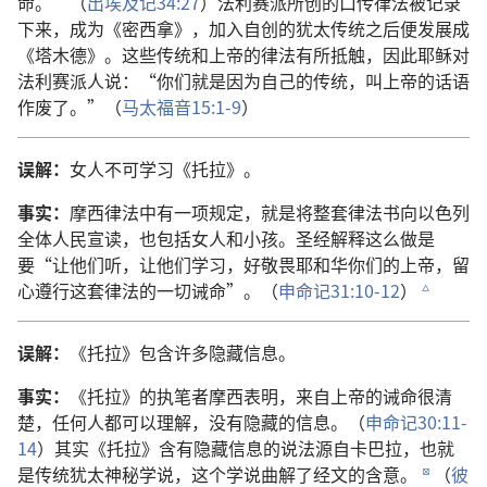
命。”（
出埃及记34:27
）法利赛派所创的口传律法被记录
下来，成为《密西拿》，加入自创的犹太传统之后便发展成
《塔木德》。这些传统和上帝的律法有所抵触，因此耶稣对
法利赛派人说：“你们就是因为自己的传统，叫上帝的话语
作废了。”（
马太福音15:1-9
）
误解：
女人不可学习《托拉》。
事实：
摩西律法中有一项规定，就是将整套律法书向以色列
全体人民宣读，也包括女人和小孩。圣经解释这么做是
要“让他们听，让他们学习，好敬畏耶和华你们的上帝，留
心遵行这套律法的一切诫命”。（
申命记31:10-12
）
c
误解：
《托拉》包含许多隐藏信息。
事实：
《托拉》的执笔者摩西表明，来自上帝的诫命很清
楚，任何人都可以理解，没有隐藏的信息。（
申命记30:11-
14
）其实《托拉》含有隐藏信息的说法源自卡巴拉，也就
是传统犹太神秘学说，这个学说曲解了经文的含意。
（
彼
d