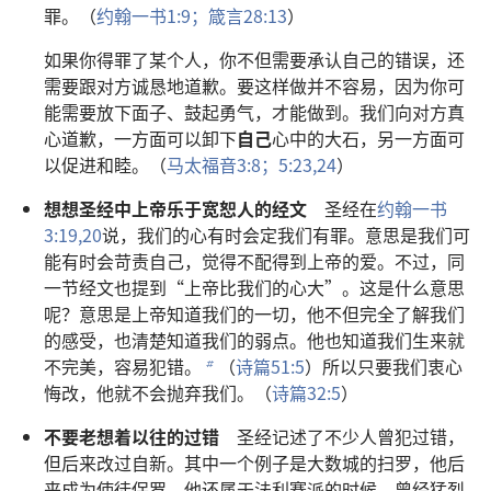
罪。（
约翰一书1:9；
箴言28:13
）
如果你得罪了某个人，你不但需要承认自己的错误，还
需要跟对方诚恳地道歉。要这样做并不容易，因为你可
能需要放下面子、鼓起勇气，才能做到。我们向对方真
心道歉，一方面可以卸下
自己
心中的大石，另一方面可
以促进和睦。（
马太福音3:8；
5:23,24
）
想想圣经中上帝乐于宽恕人的经文
圣经在
约翰一书
3:19,20
说，我们的心有时会定我们有罪。意思是我们可
能有时会苛责自己，觉得不配得到上帝的爱。不过，同
一节经文也提到“上帝比我们的心大”。这是什么意思
呢？意思是上帝知道我们的一切，他不但完全了解我们
的感受，也清楚知道我们的弱点。他也知道我们生来就
不完美，容易犯错。
（
诗篇51:5
）所以只要我们衷心
b
悔改，他就不会抛弃我们。（
诗篇32:5
）
不要老想着以往的过错
圣经记述了不少人曾犯过错，
但后来改过自新。其中一个例子是大数城的扫罗，他后
来成为使徒保罗。他还属于法利赛派的时候，曾经猛烈