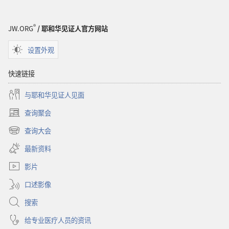
®
JW.ORG
/ 耶和华见证人官方网站
设置外观
快速链接
与耶和华见证人见面
查询聚会
（打
开
查询大会
（打
新
开
窗
最新资料
新
口）
窗
影片
口）
口述影像
搜索
给专业医疗人员的资讯