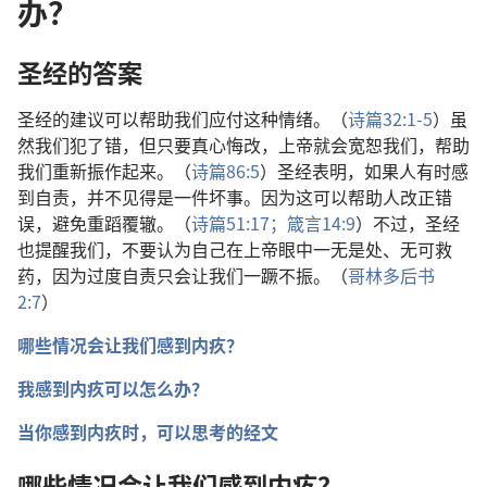
办？
圣经的答案
圣经的建议可以帮助我们应付这种情绪。（
诗篇32:1-5
）虽
然我们犯了错，但只要真心悔改，上帝就会宽恕我们，帮助
我们重新振作起来。（
诗篇86:5
）圣经表明，如果人有时感
到自责，并不见得是一件坏事。因为这可以帮助人改正错
误，避免重蹈覆辙。（
诗篇51:17；
箴言14:9
）不过，圣经
也提醒我们，不要认为自己在上帝眼中一无是处、无可救
药，因为过度自责只会让我们一蹶不振。（
哥林多后书
2:7
）
哪些情况会让我们感到内疚？
我感到内疚可以怎么办？
当你感到内疚时，可以思考的经文
哪些情况会让我们感到内疚？