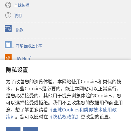
全球传播
说明
捐款
（打
开
新
守望台线上书库
（打
窗
开
口）
®
JW Hub
新
（打
窗
开
隐私设置
口）
JW Library®
新
窗
为了改善您的浏览体验，本网站使用Cookies和类似的技
口）
Watchtower Library
术。有些Cookies是必要的，能让本网站可以正常运行，
是您必须接受的。其他用于提升浏览体验的Cookies，您
可以选择接受或拒绝。我们不会收集您的数据用作商业用
途。想了解更多请看
《全球Cookies和类似技术使用政
Copyright
© 2026 Watch Tower Bible and Tract Society of Pennsylvania.
策》
。您可以随时在
《隐私权政策》
更改您的设置。
使用条款
|
隐私权政策
|
隐私设置