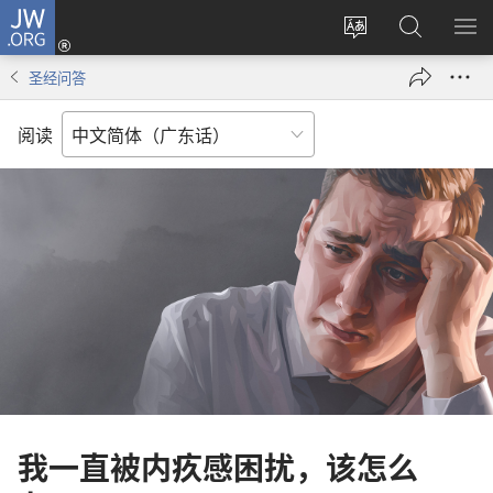
JW.ORG
登
录
更
搜
显
（打
改
索
示
圣经问答
开
网
JW.ORG
菜
新
站
单
阅读
窗
语
口）
言
我一直被内疚感困扰，该怎么