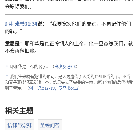
会原谅我们。
耶利米书31:34
说
：“我要宽恕他们的罪过，不再记住他们
的罪。”
意思是
：耶和华是真正怜悯人的上帝，他一旦宽恕我们，就
不会再翻旧账。
耶和华是上帝的名字。（
出埃及记6:3
）
a
我们生来就有犯错的倾向，是因为遗传了人类的始祖亚当的罪。亚当
b
和妻子夏娃犯罪反叛上帝，结果失去了完美的生命，就连他们的后代也受
到了牵连。（
创世记3:17-19；
罗马书5:12
）
相关主题
信仰与崇拜
圣经问答