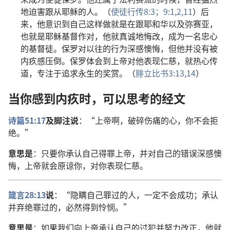
地迫害跟从耶稣的人。（
使徒行传8:3；
9:1,2,
11
）后
来，他意识到自己这样做就是在跟耶和华以及弥赛亚，
也就是耶稣基督作对，他就真诚地悔改，成为一名忠心
的基督徒。保罗对以往的行为深感懊悔，但他并没有被
内疚感压倒。保罗体会到上帝对他表现仁慈，就热心传
道，专注于追求永生的奖赏。（
腓立比书3:13,14
）
当你感到内疚时，可以思考的经文
诗篇51:17
及脚注说
：“上帝啊，破碎伤痛的心，你不会拒
绝。”
意思是
：只要你承认自己得罪上帝，并对自己的错误深感懊
悔，上帝就会原谅你，对你表现仁慈。
箴言28:13
说
：“隐瞒自己罪过的人，一定不会成功；承认
并弃绝罪过的，必然得到怜悯。”
意思是
：如果我们向上帝承认自己的过犯并努力改正，他就