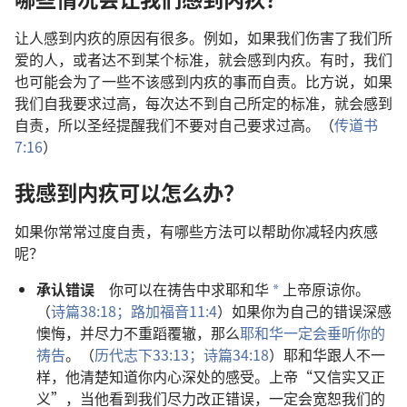
让人感到内疚的原因有很多。例如，如果我们伤害了我们所
爱的人，或者达不到某个标准，就会感到内疚。有时，我们
也可能会为了一些不该感到内疚的事而自责。比方说，如果
我们自我要求过高，每次达不到自己所定的标准，就会感到
自责，所以圣经提醒我们不要对自己要求过高。（
传道书
7:16
）
我感到内疚可以怎么办？
如果你常常过度自责，有哪些方法可以帮助你减轻内疚感
呢？
承认错误
你可以在祷告中求耶和华
上帝原谅你。
a
（
诗篇38:18；
路加福音11:4
）如果你为自己的错误深感
懊悔，并尽力不重蹈覆辙，那么
耶和华一定会垂听你的
祷告
。（
历代志下33:13；
诗篇34:18
）耶和华跟人不一
样，他清楚知道你内心深处的感受。上帝“又信实又正
义”，当他看到我们尽力改正错误，一定会宽恕我们的