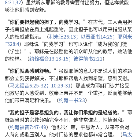
8:31,32
）虽然听从耶稣的教导需要付出努力，但这样做能
够让他们感到安舒。
“你们要担起我的担子，向我学习。”
在古代，工人会用担
子或扁担放在肩上挑起重物，因此担子也可以用来指服从某
人的权威或指示。（
利未记26:13；
以赛亚书14:25；
耶利米
书28:4
）耶稣说“向我学习”也可以译作“成为我的门徒
（学生）”。耶稣是在鼓励他的听众听从他的教导，效法他
的榜样。（
约翰福音13:13-15；
彼得前书2:21
）
“你们就会感到舒畅。”
虽然耶稣的意思不是说人们的难题
都会立刻获得解决，不过耶稣帮助人找到希望，感到安慰。
（
马太福音6:25-32；
10:29-31
）那些成为耶稣门徒并接受
他教导的人感受到，敬奉上帝并不是一个重担，反而能够给
他们带来满足和快乐。（
约翰一书5:3
）
“我的担子是容易担负的，我让你们承担的是轻省的。”
耶
稣跟当时的宗教领袖完全不同，他非常谦卑，性情温和。
（
约翰福音7:47-49
）他也很仁慈，平易近人，从来不会对
人苛刻或欺压别人。他对门徒的要求也都非常合理。（
马太