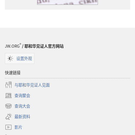
®
JW.ORG
/ 耶和华见证人官方网站
设置外观
快速链接
与耶和华见证人见面
查询聚会
（打
开
查询大会
（打
新
开
窗
最新资料
新
口）
窗
影片
口）