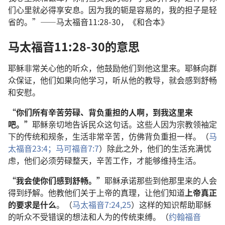
们心里就必得享安息。因为我的轭是容易的，我的担子是轻
省的。”——马太福音11:28-30，《和合本》
马太福音11:28-30的意思
耶稣非常关心他的听众，他鼓励他们到他这里来。耶稣向群
众保证，他们如果向他学习，听从他的教导，就会感到舒畅
和安慰。
“你们所有辛苦劳碌、背负重担的人啊，到我这里来
吧。”
耶稣亲切地告诉民众这句话。这些人因为宗教领袖定
下的传统和规条，生活非常辛苦，仿佛背负重担一样。（
马
太福音23:4；
马可福音7:7
）除此之外，他们的生活充满忧
虑，他们必须劳碌整天，辛苦工作，才能够维持生活。
“我会使你们感到舒畅。”
耶稣承诺那些到他那里来的人会
得到纾解。他教他们关于上帝的真理，让他们知道
上帝真正
的要求是什么
。（
马太福音7:24,25
）这样的知识帮助耶稣
的听众不受错误的想法和人为的传统束缚。（
约翰福音