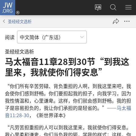
JW.ORG
登
录
更
搜
显
（打
改
索
示
圣经经文选析
开
网
JW.ORG
菜
新
站
单
阅读
窗
语
口）
言
圣经经文选析
马太福音11章28到30节“到我这
里来，我就使你们得安息”
“你们所有辛苦劳碌、背负重担的人啊，到我这里来吧，我
会使你们感到舒畅。你们要担起我的担子，向我学习，因为
我性情温和，心里谦卑。这样，你们就会感到舒畅。我的担
子是容易担负的，我让你们承担的是轻省的。”——
马太福
音11:28-30
，《新世界译本》
“凡劳苦担重担的人可以到我这里来，我就使你们得安息。
我心里柔和谦卑，你们当负我的轭，学我的样式；这样，你