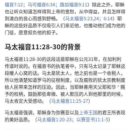
福音7:12；
马可福音6:34；
路加福音9:11
）除此之外，耶稣
也让听众知道怎样得到上帝的宽恕，从中得益，并且怎样得
到清白的良心而感到舒畅。（
马太福音5:23,24；
6:14
）耶
稣的这些好品质不仅吸引人们亲近他，也推动他们成为他的
门徒，愿意担负他的担子。
马太福音11:28-30的背景
马太福音11:28-30的这段话是耶稣在公元31年，在加利利
传道时说的。在福音书的执笔者中，只有马太记录了耶稣这
段暖人心窝的话。马太是犹太人，他之前也是一个收税人，
所以他清楚知道罗马的征税制度，以及腐败的犹太宗教制度
给人民带来怎样的压迫。因此，当耶稣善用天父耶和华
赐
a
予的权柄，鼓励那些卑微、被人欺压的人到他那里的时候，
马太肯定大受感动。（
马太福音11:25-27
）
马太福音强调，耶稣身为弥赛亚以及
上帝王国
的君王所表现
的美好品质。（
马太福音1:20-23；
以赛亚书11:1-5
）