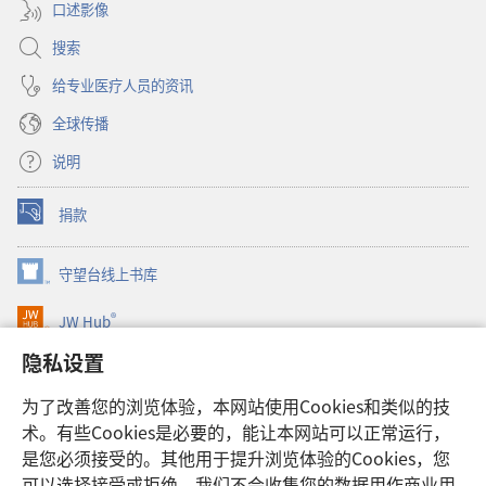
口述影像
搜索
给专业医疗人员的资讯
全球传播
说明
捐款
（打
开
新
守望台线上书库
（打
窗
开
口）
®
JW Hub
新
（打
窗
开
隐私设置
口）
JW Library®
新
窗
为了改善您的浏览体验，本网站使用Cookies和类似的技
口）
Watchtower Library
术。有些Cookies是必要的，能让本网站可以正常运行，
是您必须接受的。其他用于提升浏览体验的Cookies，您
可以选择接受或拒绝。我们不会收集您的数据用作商业用