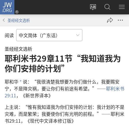
JW.ORG
登
录
更
搜
显
（打
改
索
示
圣经经文选析
开
网
JW.ORG
菜
新
站
单
阅读
窗
语
口）
言
圣经经文选析
耶利米书29章11节“我知道我为
你们安排的计划”
耶和华
说：“我很清楚我想要为你们做什么，我要赐安
a
宁，不是降灾祸，要让你们有前途有希望。”——
耶利米书
29:11
，《新世界译本》
上主说：“惟有我知道我为你们安排的计划：我计划的不是
灾难，而是繁荣；我要使你们有光明的前程。”——耶利米
书29:11，《现代中文译本修订版》