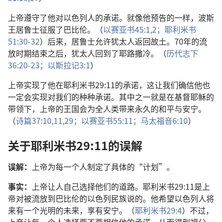
上帝遵守了他对以色列人的承诺。就像他预告的一样，波斯
王居鲁士征服了巴比伦。（
以赛亚书45:1,2；
耶利米书
51:30-32
）后来，居鲁士允许犹太人返回故土。70年的流
放时期结束之后，犹太人回到了耶路撒冷。（
历代志下
36:20-23；
以斯拉记3:1
）
上帝实现了他在耶利米书29:11的承诺，这让我们确信他也
一定会实现对我们的种种承诺。其中之一就是在基督耶稣的
带领下，上帝的王国会为全人类带来永久的和平与安宁。
（
诗篇37:10,11,
29；
以赛亚书55:11；
马太福音6:10
）
关于耶利米书29:11的误解
误解：
上帝为每一个人制定了具体的“计划”。
事实：
上帝让人自己选择他们的道路。耶利米书29:11是上
帝对被流放到巴比伦的以色列民族说的。他希望以色列人将
来有一个光明的未来，享有安宁。（
耶利米书29:4
）不过，
上帝让每一个人选择要不要相信他的承诺，从而得到福分。