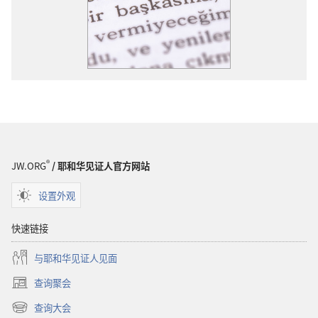
®
JW.ORG
/ 耶和华见证人官方网站
设置外观
快速链接
与耶和华见证人见面
查询聚会
（打
开
查询大会
（打
新