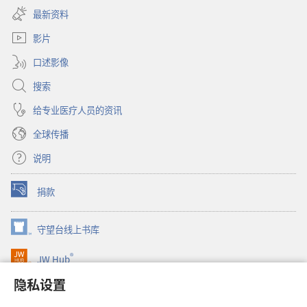
开
窗
最新资料
新
口）
窗
影片
口）
口述影像
搜索
给专业医疗人员的资讯
全球传播
说明
捐款
（打
开
新
守望台线上书库
（打
窗
开
口）
®
JW Hub
新
（打
窗
开
隐私设置
口）
JW Library®
新
窗