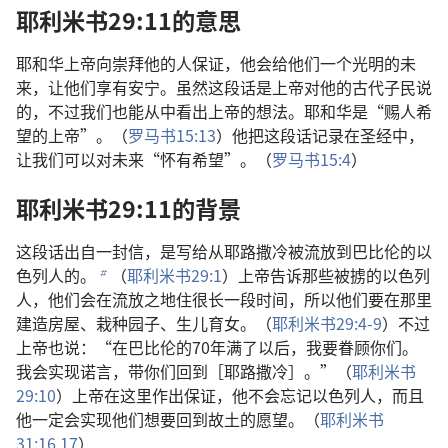
耶利米书29:11的意思
耶和华上帝向崇拜他的人保证，他会给他们一个光明的未
来，让他们享有安宁。虽然这段话是上帝对他的古代子民说
的，不过我们也能从中看出上帝的想法。耶和华是“赐人希
望的上帝”。（
罗马书15:13
）他把这段话记录在圣经中，
让我们可以对未来“怀有希望”。（
罗马书15:4
）
耶利米书29:11的背景
这段话出自一封信，是写给从耶路撒冷被流放到巴比伦的以
色列人的。
（
耶利米书29:1
）上帝告诉那些被掳的以色列
b
人，他们会在流放之地住很长一段时间，所以他们要在那里
建造房屋、栽种园子、生儿育女。（
耶利米书29:4-9
）不过
上帝也说：“在巴比伦的70年满了以后，我要眷顾你们。
我会实现诺言，带你们回到［耶路撒冷］。”（
耶利米书
29:10
）上帝在这里作出保证，他不会忘记以色列人，而且
他一定会实现他们想要回到故土的愿望。（
耶利米书
31:16,17
）