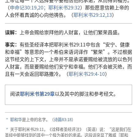
（
申命记30:19,20；
耶利米书29:32
）那些愿意信赖上帝的
人会怀着真诚的心向他祷告。（
耶利米书29:12,13
）
误解：
上帝会赐给崇拜他的人财富，让他们繁荣昌盛。
事实：
有些圣经译本把耶利米书29:11中包含“安宁、健康
和幸福”等意思的一个希伯来语词译作“繁荣”。不过根据
这节经文的上下文，上帝并不是承诺要赐给被流放的以色列
人财富，而是要赐给他们安宁和幸福。他们不会被灭绝，而
且有一天会返回耶路撒冷。（
耶利米书29:4-10
）
阅读
耶利米书第29章
以及其中的脚注和参考经文。
耶和华
是上帝的名字。（
诗篇83:18
）
a
关于耶利米书29:11，《诠释者圣经评注》（英语）说：“这是我们在
b
圣经中能够找到的其中一个极为美妙的承诺。这段话突显了雅威［耶和