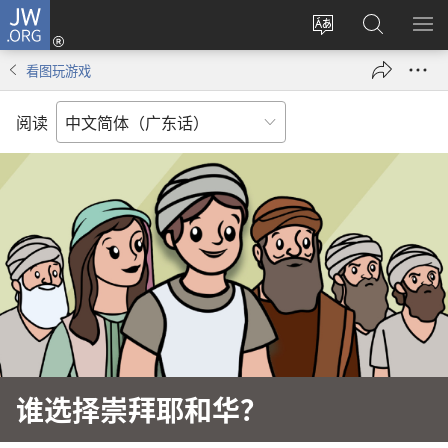
JW.ORG
登
录
更
搜
显
（打
改
索
示
看图玩游戏
开
网
JW.ORG
菜
新
站
单
阅读
窗
语
口）
言
谁选择崇拜耶和华？