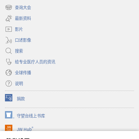
开
查询大会
（打
新
开
窗
最新资料
新
口）
窗
影片
口）
口述影像
搜索
给专业医疗人员的资讯
全球传播
说明
捐款
（打
开
新
守望台线上书库
（打
窗
开
口）
®
JW Hub
新
（打
窗
开