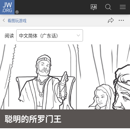
JW.ORG
登
录
更
搜
显
（打
改
索
示
看图玩游戏
开
网
JW.ORG
菜
新
站
单
阅读
窗
语
口）
言
聪明的所罗门王