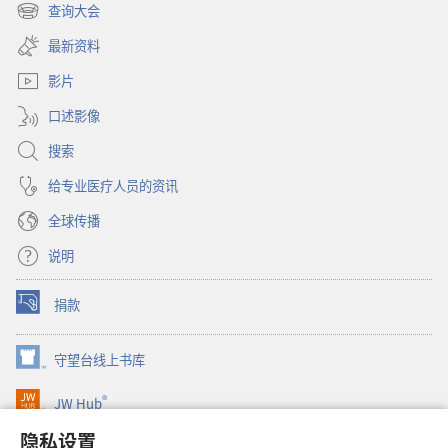
开
查询大会
（打
新
开
窗
最新资料
新
口）
窗
影片
口）
口述影像
搜索
给专业医疗人员的资讯
全球传播
说明
捐款
（打
开
新
守望台线上书库
（打
窗
开
口）
®
JW Hub
新
（打
窗
开
隐私设置
口）
JW Library®