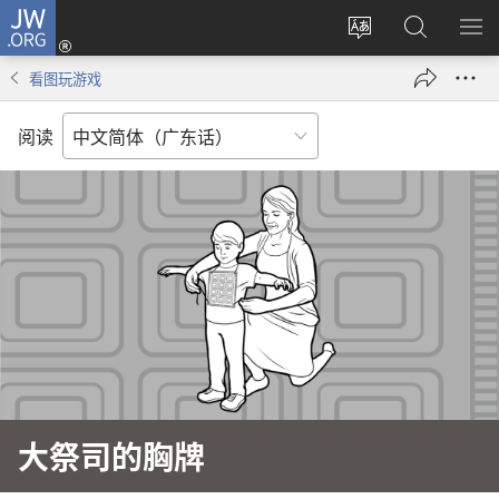
JW.ORG
登
录
更
搜
显
（打
改
索
示
看图玩游戏
开
网
JW.ORG
菜
新
站
单
阅读
窗
语
口）
言
大祭司的胸牌