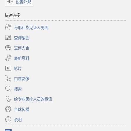
设置外观
快速链接
与耶和华见证人见面
查询聚会
（打
开
查询大会
（打
新
开
窗
最新资料
新
口）
窗
影片
口）
口述影像
搜索
给专业医疗人员的资讯
全球传播
说明