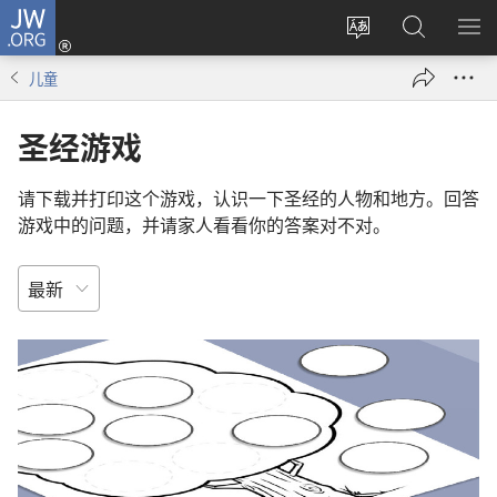
JW.ORG
登
录
更
搜
显
（打
改
索
示
儿童
开
网
JW.ORG
菜
新
站
单
圣经游戏
窗
语
口）
言
请下载并打印这个游戏，认识一下圣经的人物和地方。回答
游戏中的问题，并请家人看看你的答案对不对。
排
序
依
照