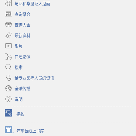
与耶和华见证人见面
查询聚会
（打
开
查询大会
（打
新
开
窗
最新资料
新
口）
窗
影片
口）
口述影像
搜索
给专业医疗人员的资讯
全球传播
说明
捐款
（打
开
新
守望台线上书库
（打
窗