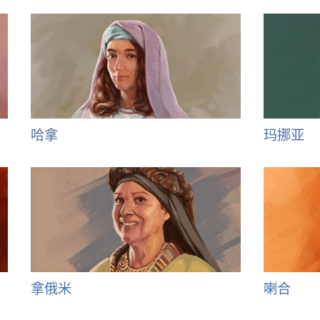
哈拿
玛挪亚
拿俄米
喇合