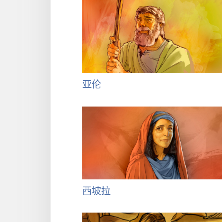
亚伦
西坡拉