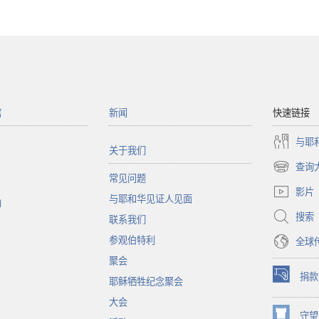
馆
新闻
快速链接
与耶
关于我们
查询
（打
常见问题
开
影片
与耶和华见证人见面
新
函
窗
搜索
联系我们
口）
参观伯特利
全球
聚会
捐款
耶稣牺牲纪念聚会
（打
开
大会
新
守望