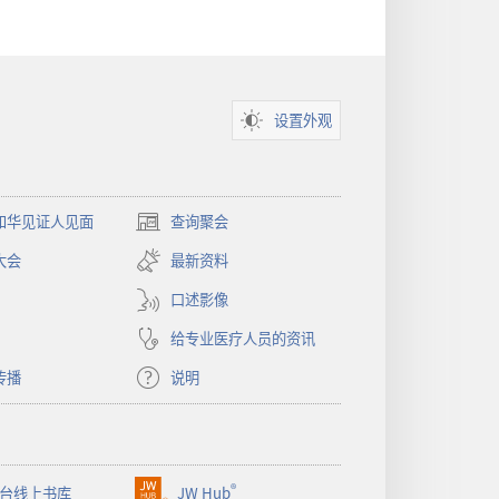
一
页
设置外观
和华见证人见面
查询聚会
（打
开
大会
最新资料
新
窗
口述影像
口）
给专业医疗人员的资讯
传播
说明
®
台线上书库
JW Hub