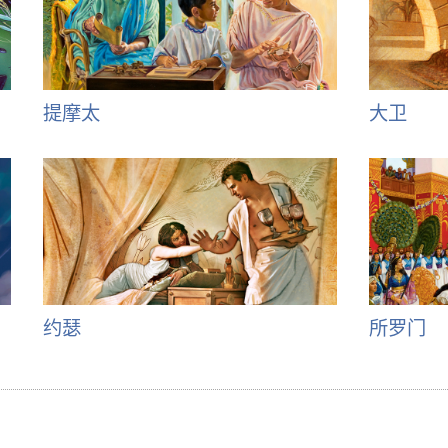
提摩太
大卫
约瑟
所罗门