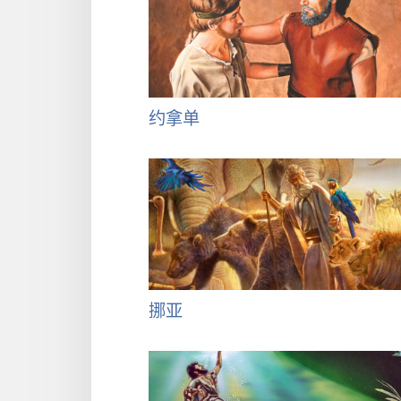
约拿单
挪亚