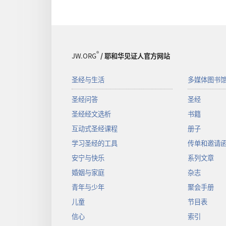
®
JW.ORG
/ 耶和华见证人官方网站
圣经与生活
多媒体图书
圣经问答
圣经
圣经经文选析
书籍
互动式圣经课程
册子
学习圣经的工具
传单和邀请
安宁与快乐
系列文章
婚姻与家庭
杂志
青年与少年
聚会手册
儿童
节目表
信心
索引