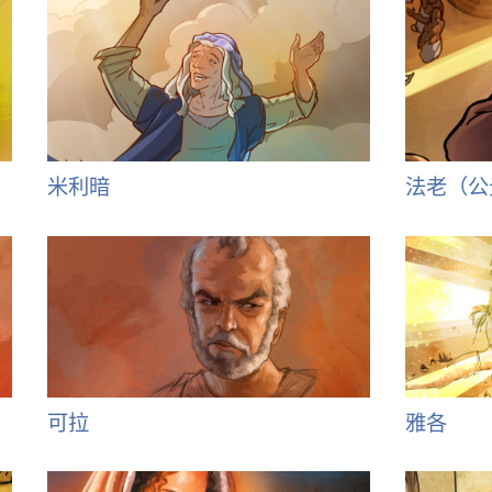
米利暗
法老（公
可拉
雅各