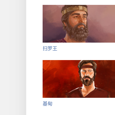
扫罗王
基甸