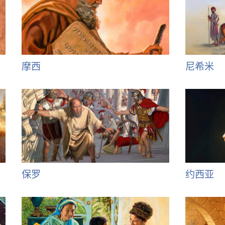
摩西
尼希米
保罗
约西亚