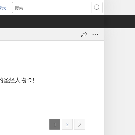
登录
（打
搜
开
索
新
窗
口）
的圣经人物卡！
1
2
下
一