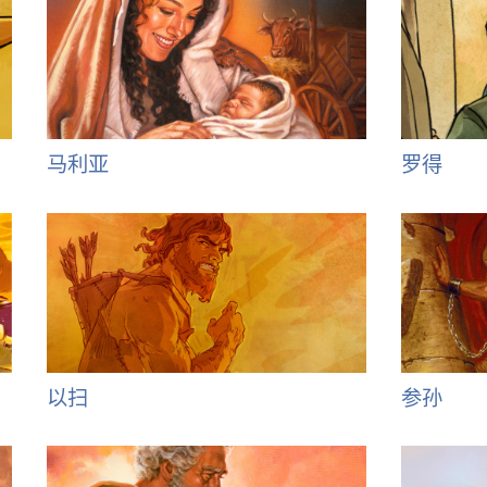
马利亚
罗得
以扫
参孙