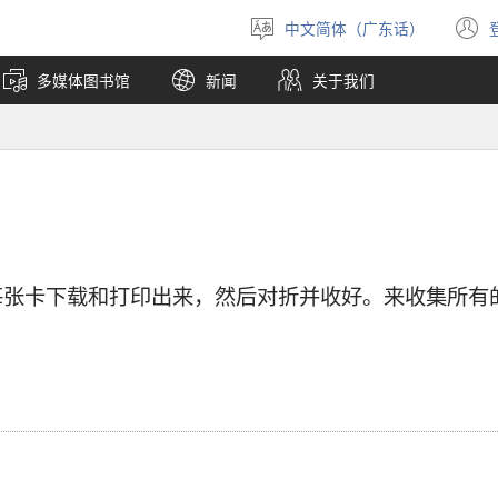
中文简体（广东话）
选
择
多媒体图书馆
新闻
关于我们
语
言
每张卡下载和打印出来，然后对折并收好。来收集所有