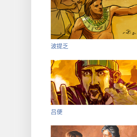
波提乏
吕便