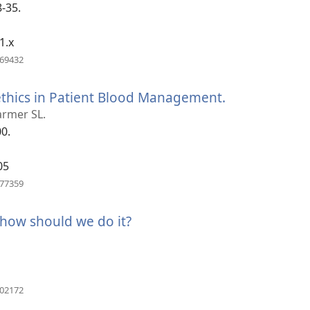
8-35.
1.x
（打
269432
开
新
 ethics in Patient Blood Management.
（打
窗
口）
开
Farmer SL.
新
00.
窗
口）
05
（打
977359
开
新
how should we do it?
（打
窗
口）
开
新
窗
口）
（打
702172
开