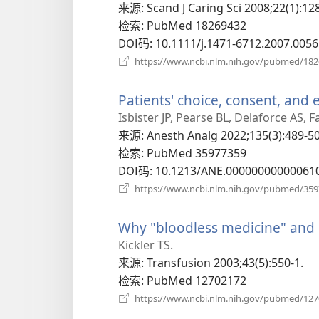
新
来源
‎: Scand J Caring Sci 2008;22(1):12
窗
检索
‎: PubMed 18269432
口）
DOI码
‎: 10.1111/j.1471-6712.2007.0056
https://www.ncbi.nlm.nih.gov/pubmed/18
Patients' choice, consent, and
Isbister JP, Pearse BL, Delaforce AS, 
来源
‎: Anesth Analg 2022;135(3):489-5
检索
‎: PubMed 35977359
DOI码
‎: 10.1213/ANE.00000000000061
https://www.ncbi.nlm.nih.gov/pubmed/35
Why "bloodless medicine" and 
Kickler TS.
来源
‎: Transfusion 2003;43(5):550-1.
检索
‎: PubMed 12702172
https://www.ncbi.nlm.nih.gov/pubmed/12