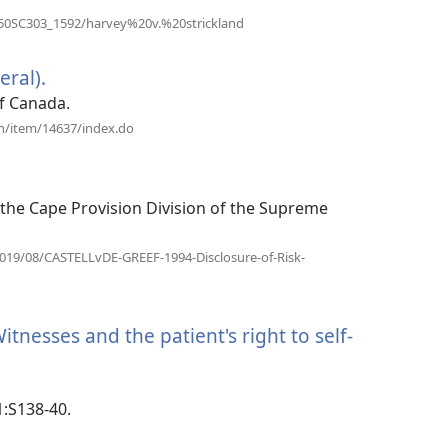
（打
350SC303_1592/harvey%20v.%20strickland
开
新
eral).
（打
窗
口）
开
of Canada.
新
（打
en/item/14637/index.do
开
窗
新
口）
窗
口）
of the Cape Provision Division of the Supreme
2019/08/CASTELLvDE-GREEF-1994-Disclosure-of-Risk-
itnesses and the patient's right to self-
1:S138-40.