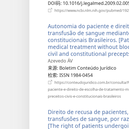
口）
DOI码
‎: 10.1016/j.legalmed.2009.02.00
https://www.ncbi.nlm.nih.gov/pubmed/19
Autonomia do paciente e direi
transfusão de sangue mediante 
constitucionais Brasileiros. [P
medical treatment without bloo
civil and constitutional precept
Azevedo ÁV
来源
‎: Boletim Conteúdo Jurídico
检索
‎: ISSN 1984-0454
https://conteudojuridico.com.br/consul
paciente-e-direito-de-escolha-de-tratamento-
（打
preceitos-civis-e-constitucionais-brasileiros
开
新
Direito de recusa de pacientes
窗
口）
transfusões de sangue, por razõ
[The right of patients undergo