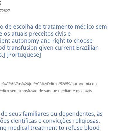
5
（打
272827
开
新
to de escolha de tratamento médico sem
窗
口）
os atuais preceitos civis e
atient autonomy and right to choose
d transfusion given current Brazilian
s.] [Portuguese]
（打
开
新
窗
口）
ta/Pe%C3%A7as%20Jur%C3%ADdicas/52859/autonomia-do-
medico-sem-transfusao-de-sangue-mediante-os-atuais-
, de seus familiares ou dependentes, às
es científicas e convicções religiosas.
ing medical treatment to refuse blood