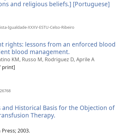
sons and religious beliefs.] [Portuguese]
（打
开
新
窗
（打
vista-Igualdade-XXXV-ESTU-Celso-Ribeiro
开
口）
新
t rights: lessons from an enforced blood
窗
口）
atient blood management.
（打
开
entino KM, Russo M, Rodriguez D, Aprile A
新
 print]
窗
口）
（打
826768
开
新
 and Historical Basis for the Objection of
窗
口）
ransfusion Therapy.
（打
开
新
n Press; 2003.
窗