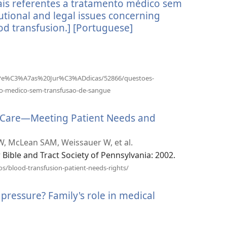
gais referentes a tratamento médico sem
窗
口）
utional and legal issues concerning
d transfusion.] [Portuguese]
（打
开
新
窗
口）
ta/Pe%C3%A7as%20Jur%C3%ADdicas/52866/questoes-
（打
nto-medico-sem-transfusao-de-sangue
开
新
h Care—Meeting Patient Needs and
窗
口）
W, McLean SAM, Weissauer W, et al.
 Bible and Tract Society of Pennsylvania: 2002.
（打
os/blood-transfusion-patient-needs-rights/
开
新
ressure? Family's role in medical
窗
口）