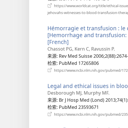
https://www.worldcat.org/title/ethical-issue
jehovahs-witnesses-to-blood-transfusion-thera
Hémorragie et transfusion : le
[Hemorrhage and transfusion: t
[French]
（打
开
Chassot PG, Kern C, Ravussin P.
新
来源
‎: Rev Med Suisse 2006;2(88):2674-
窗
检索
‎: PubMed 17265806
口）
https://www.ncbi.nlm.nih.gov/pubmed/17
Legal and ethical issues in blo
Desborough MJ, Murphy MF.
来源
‎: Br J Hosp Med (Lond) 2013;74(1)
检索
‎: PubMed 23593671
https://www.ncbi.nlm.nih.gov/pubmed/23