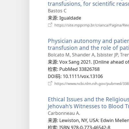
transfusions, for scientific rea
Bastos C
来源
‎: Igualdade
https://site.mppr.mp.br/crianca/Pagina/Re
Physician autonomy and patien
transfusion and the role of p
Bolcato M, Shander A, Isbister JP, Tr
来源
‎: Vox Sang 2021. [Online ahead of
检索
‎: PubMed 33826768
DOI码
‎: 10.1111/vox.13106
https://www.ncbi.nlm.nih.gov/pubmed/33
Ethical Issues and the Religious
Jehovah's Witnesses to Blood T
Carbonneau A.
来源
‎: Lewiston, NY, USA: Edwin Melle
检索
‎: ISBN 978-0-773-46542-8