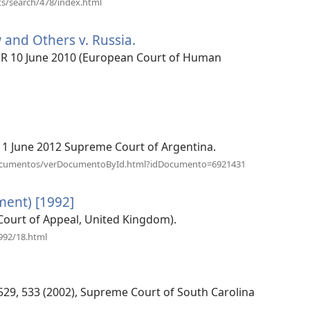
新
ts/search/478/index.html
开
窗
新
口）
and Others v. Russia.
（打
窗
口）
开
 ECHR 10 June 2010 (European Court of Human
新
窗
（打
开
口）
新
窗
口）
 16, 1 June 2012 Supreme Court of Argentina.
（打
ta/documentos/verDocumentoById.html?idDocumento=6921431
开
新
tment) [1992]
（打
窗
口）
开
 (Court of Appeal, United Kingdom).
新
（打
992/18.html
开
窗
新
口）
窗
口）
2d 529, 533 (2002), Supreme Court of South Carolina