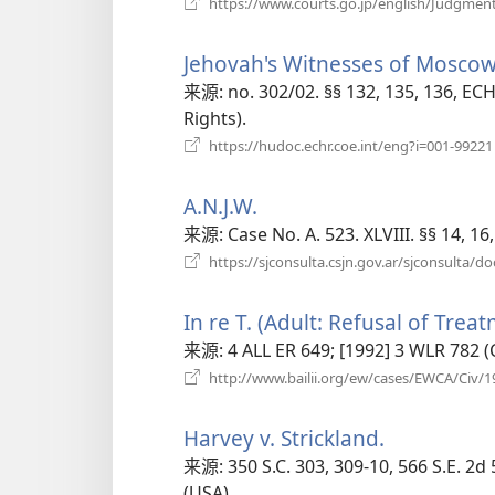
https://www.courts.go.jp/english/Judgmen
Jehovah's Witnesses of Moscow 
来源
‎: no. 302/02. §§ 132, 135, 136,
Rights).
https://hudoc.echr.coe.int/eng?i=001-99221
A.N.J.W.
（打
开
来源
‎: Case No. A. 523. XLVIII. §§ 14,
新
https://sjconsulta.csjn.gov.ar/sjconsul
窗
口）
In re T. (Adult: Refusal of Trea
来源
‎: 4 ALL ER 649; [1992] 3 WLR 782
http://www.bailii.org/ew/cases/EWCA/Civ/1
Harvey v. Strickland.
（打
开
来源
‎: 350 S.C. 303, 309-10, 566 S.E. 
新
(USA).