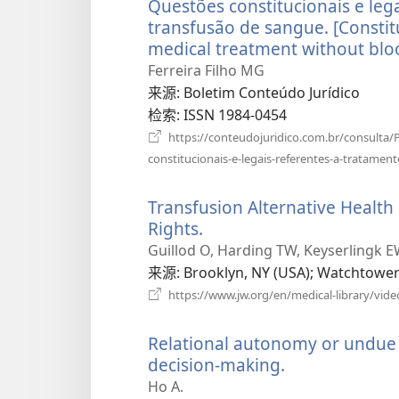
Questões constitucionais e le
transfusão de sangue. [Constit
medical treatment without bloo
Ferreira Filho MG
来源
‎: Boletim Conteúdo Jurídico
检索
‎: ISSN 1984-0454
https://conteudojuridico.com.br/consul
constitucionais-e-legais-referentes-a-tratame
Transfusion Alternative Healt
Rights.
（打
开
Guillod O, Harding TW, Keyserlingk E
新
来源
‎: Brooklyn, NY (USA); Watchtower
窗
https://www.jw.org/en/medical-library/vide
口）
Relational autonomy or undue p
decision-making.
（打
开
Ho A.