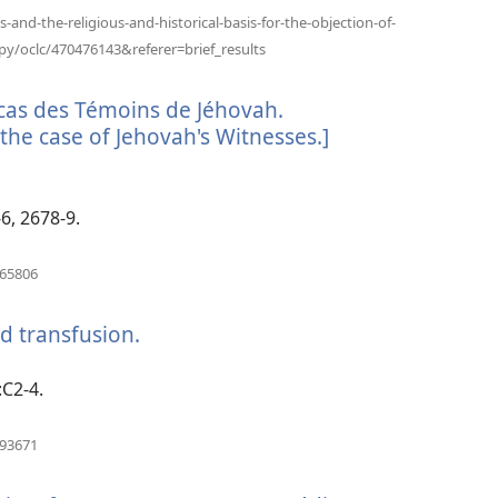
口）
s-and-the-religious-and-historical-basis-for-the-objection-of-
（打
py/oclc/470476143&referer=brief_results
开
新
 cas des Témoins de Jéhovah.
窗
口）
he case of Jehovah's Witnesses.]
6, 2678-9.
（打
265806
开
新
od transfusion.
（打
窗
口）
开
新
:C2-4.
窗
口）
（打
593671
开
新