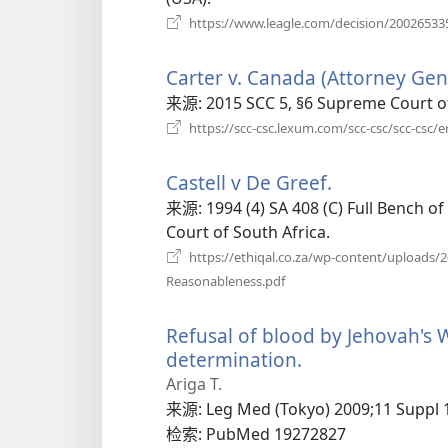
窗
https://www.leagle.com/decision/2002653
口）
Carter v. Canada (Attorney Gen
来源
‎: 2015 SCC 5, §6 Supreme Court 
https://scc-csc.lexum.com/scc-csc/scc-csc/
Castell v De Greef.
（打
开
来源
‎: 1994 (4) SA 408 (C) Full Bench 
新
Court of South Africa.
窗
https://ethiqal.co.za/wp-content/uploads/
口）
（打
Reasonableness.pdf
开
新
Refusal of blood by Jehovah's W
窗
口）
determination.
（打
开
Ariga T.
新
来源
‎: Leg Med (Tokyo) 2009;11 Suppl 
窗
检索
‎: PubMed 19272827