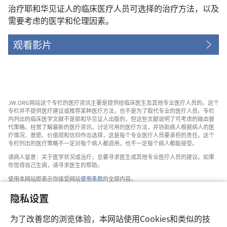
治疗耶和华见证人的临床医疗人员可选择的治疗方法，以及
需要考虑的医学和伦理因素。
观看影片
JW.ORG网站这个专栏的医疗资讯主要是提供给临床医生及其他专业医疗人员的。这个
专栏并不提供医疗建议或推荐某种医疗方法，也不是为了取代专业的医疗人员。专栏
内列出的临床医学文献不是耶和华见证人出版的，但这些文献说明了可考虑的输血替
代策略。经常了解最新的医疗资讯，讨论可用的医疗方法，并协助病人根据病人的医
疗情况、意愿、价值观和信仰作出选择，这是每个专业医疗人员要承担的责任。这个
专栏列出的医疗策略不一定对每个病人都适用，也不一定每个病人都能接受。
请病人留意：关于医学状况或治疗，总要寻求医生或其他专业医疗人员的建议。如果
你觉得自己生病，请寻求医生的帮助。
使用本网站即表示你接受网站
使用条款
的全部内容。
隐私设置
为了改善您的浏览体验，本网站使用Cookies和类似的技
设置外观