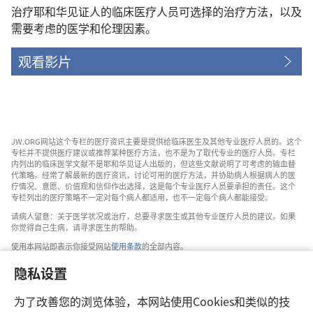
治疗耶和华见证人的临床医疗人员可选择的治疗方法，以及
需要考虑的医学和伦理因素。
观看影片
JW.ORG网站这个专栏的医疗资讯主要是提供给临床医生及其他专业医疗人员的。这个
专栏并不提供医疗建议或推荐某种医疗方法，也不是为了取代专业的医疗人员。专栏
内列出的临床医学文献不是耶和华见证人出版的，但这些文献说明了可考虑的输血替
代策略。经常了解最新的医疗资讯，讨论可用的医疗方法，并协助病人根据病人的医
疗情况、意愿、价值观和信仰作出选择，这是每个专业医疗人员要承担的责任。这个
专栏列出的医疗策略不一定对每个病人都适用，也不一定每个病人都能接受。
请病人留意：关于医学状况或治疗，总要寻求医生或其他专业医疗人员的建议。如果
你觉得自己生病，请寻求医生的帮助。
使用本网站即表示你接受网站
使用条款
的全部内容。
隐私设置
为了改善您的浏览体验，本网站使用Cookies和类似的技
设置外观