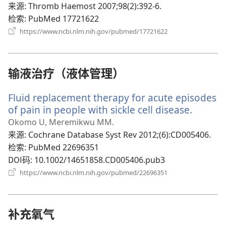
口）
来源
‎: Thromb Haemost 2007;98(2):392-6.
检索
‎: PubMed 17721622
（打
https://www.ncbi.nlm.nih.gov/pubmed/17721622
开
新
窗
口）
输液治疗（液体管理）
Fluid replacement therapy for acute episodes
of pain in people with sickle cell disease.
（打
开
Okomo U, Meremikwu MM.
新
来源
‎: Cochrane Database Syst Rev 2012;(6):CD005406.
窗
检索
‎: PubMed 22696351
口）
DOI码
‎: 10.1002/14651858.CD005406.pub3
（打
https://www.ncbi.nlm.nih.gov/pubmed/22696351
开
新
窗
口）
补充氧气