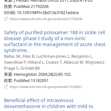
‎: J Pediatr Hematol Oncol 2011;33(6):415-20.
窗
检索
‎: PubMed 21792036
口）
DOI码
‎: 10.1097/MPH.0b013e31821ed4ce
（打
https://www.ncbi.nlm.nih.gov/pubmed/21792036
开
新
Safety of purified poloxamer 188 in sickle cell
窗
口）
disease: phase I study of a non-ionic
surfactant in the management of acute chest
syndrome.
（打
开
Ballas SK, Files B, Luchtman-Jones L, Benjamin L,
新
Swerdlow P, Hilliard L, Coates T, Abboud M, Wojtowicz-
窗
Praga S, Grindel JM.
口）
来源
‎: Hemoglobin 2004;28(2):85-102.
检索
‎: PubMed 15182051
（打
https://www.ncbi.nlm.nih.gov/pubmed/15182051
开
新
Beneficial effect of intravenous
窗
口）
dexamethasone in children with mild to