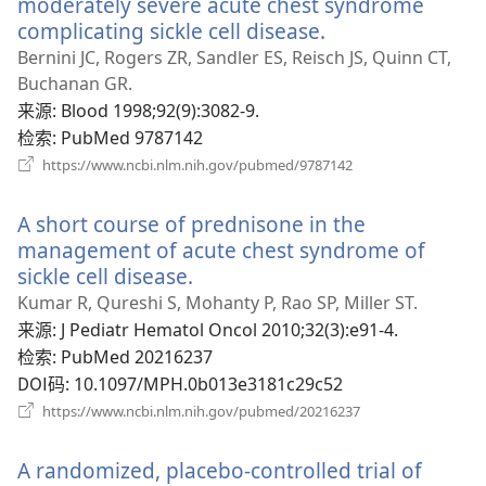
moderately severe acute chest syndrome
complicating sickle cell disease.
（打
开
Bernini JC, Rogers ZR, Sandler ES, Reisch JS, Quinn CT,
新
Buchanan GR.
窗
来源
‎: Blood 1998;92(9):3082-9.
口）
检索
‎: PubMed 9787142
（打
https://www.ncbi.nlm.nih.gov/pubmed/9787142
开
新
A short course of prednisone in the
窗
口）
management of acute chest syndrome of
sickle cell disease.
（打
开
Kumar R, Qureshi S, Mohanty P, Rao SP, Miller ST.
新
来源
‎: J Pediatr Hematol Oncol 2010;32(3):e91-4.
窗
检索
‎: PubMed 20216237
口）
DOI码
‎: 10.1097/MPH.0b013e3181c29c52
（打
https://www.ncbi.nlm.nih.gov/pubmed/20216237
开
新
A randomized, placebo-controlled trial of
窗