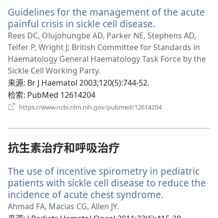
Guidelines for the management of the acute
painful crisis in sickle cell disease.
（打
开
Rees DC, Olujohungbe AD, Parker NE, Stephens AD,
新
Telfer P, Wright J; British Committee for Standards in
窗
Haematology General Haematology Task Force by the
口）
Sickle Cell Working Party.
来源
‎: Br J Haematol 2003;120(5):744-52.
检索
‎: PubMed 12614204
（打
https://www.ncbi.nlm.nih.gov/pubmed/12614204
开
新
窗
口）
抗生素治疗和呼吸治疗
The use of incentive spirometry in pediatric
patients with sickle cell disease to reduce the
incidence of acute chest syndrome.
（打
开
Ahmad FA, Macias CG, Allen JY.
新
来源