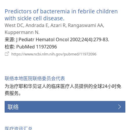
新
Predictors of bacteremia in febrile children
窗
口）
with sickle cell disease.
（打
开
West DC, Andrada E, Azari R, Rangaswami AA,
新
Kuppermann N.
窗
来源
‎: J Pediatr Hematol Oncol 2002;24(4):279-83.
口）
检索
‎: PubMed 11972096
（打
https://www.ncbi.nlm.nih.gov/pubmed/11972096
开
新
窗
口）
联络本地医院联络委员会代表
为治疗耶和华见证人的临床医疗人员提供的全球24小时免
费服务。
联络
医疗资讯汇总