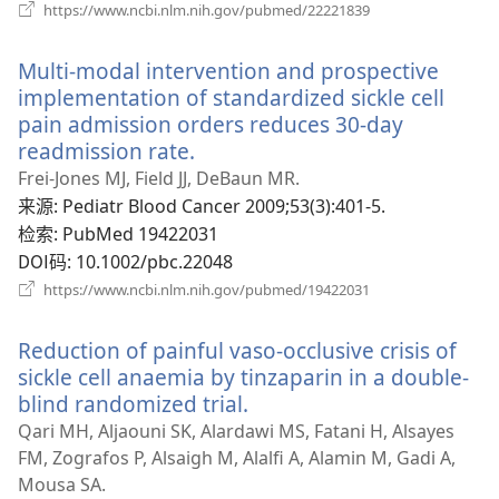
（打
https://www.ncbi.nlm.nih.gov/pubmed/22221839
开
新
Multi-modal intervention and prospective
窗
口）
implementation of standardized sickle cell
pain admission orders reduces 30-day
readmission rate.
（打
开
Frei-Jones MJ, Field JJ, DeBaun MR.
新
来源
‎: Pediatr Blood Cancer 2009;53(3):401-5.
窗
检索
‎: PubMed 19422031
口）
DOI码
‎: 10.1002/pbc.22048
（打
https://www.ncbi.nlm.nih.gov/pubmed/19422031
开
新
Reduction of painful vaso-occlusive crisis of
窗
口）
sickle cell anaemia by tinzaparin in a double-
blind randomized trial.
（打
开
Qari MH, Aljaouni SK, Alardawi MS, Fatani H, Alsayes
新
FM, Zografos P, Alsaigh M, Alalfi A, Alamin M, Gadi A,
窗
Mousa SA.