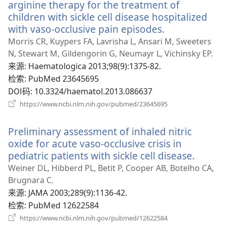
口）
arginine therapy for the treatment of
children with sickle cell disease hospitalized
with vaso-occlusive pain episodes.
（打
开
Morris CR, Kuypers FA, Lavrisha L, Ansari M, Sweeters
新
N, Stewart M, Gildengorin G, Neumayr L, Vichinsky EP.
窗
来源
‎: Haematologica 2013;98(9):1375-82.
口）
检索
‎: PubMed 23645695
DOI码
‎: 10.3324/haematol.2013.086637
（打
https://www.ncbi.nlm.nih.gov/pubmed/23645695
开
新
Preliminary assessment of inhaled nitric
窗
口）
oxide for acute vaso-occlusive crisis in
pediatric patients with sickle cell disease.
（打
开
Weiner DL, Hibberd PL, Betit P, Cooper AB, Botelho CA,
新
Brugnara C.
窗
来源
‎: JAMA 2003;289(9):1136-42.
口）
检索
‎: PubMed 12622584
（打
https://www.ncbi.nlm.nih.gov/pubmed/12622584
开