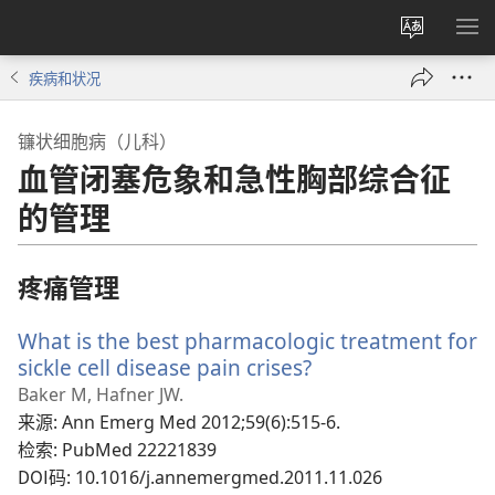
更
显
改
示
疾病和状况
网
菜
站
单
镰状细胞病（儿科）
语
血管闭塞危象和急性胸部综合征
言
的管理
疼痛管理
What is the best pharmacologic treatment for
sickle cell disease pain crises?
（打
开
Baker M, Hafner JW.
新
来源
‎: Ann Emerg Med 2012;59(6):515-6.
窗
检索
‎: PubMed 22221839
口）
DOI码
‎: 10.1016/j.annemergmed.2011.11.026