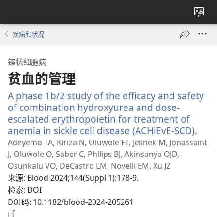
更
改
疾病和状况
网
站
镰状细胞病
语
贫血的管理
言
A phase 1b/2 study of the efficacy and safety
of combination hydroxyurea and dose-
escalated erythropoietin for treatment of
anemia in sickle cell disease (ACHiEvE-SCD).
（打
开
Adeyemo TA, Kiriza N, Oluwole FT, Jelinek M, Jonassaint
新
J, Oluwole O, Saber C, Philips BJ, Akinsanya OJD,
窗
Osunkalu VO, DeCastro LM, Novelli EM, Xu JZ
口）
来源
‎: Blood 2024;144(Suppl 1):178-9.
检索
‎: DOI
DOI码
‎: 10.1182/blood-2024-205261