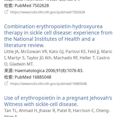
口）
检索
‎: PubMed 7502628
（打
https://www.ncbi.nlm.nih.gov/pubmed/7502628
开
新
Combination erythropoietin-hydroxyurea
窗
口）
therapy in sickle cell disease: experience from
the National Institutes of Health and a
literature review.
（打
开
Little JA, McGowan VR, Kato GJ, Partovi KS, Feld JJ, Maric
新
I, Martyr S, Taylor JG 6th, Machado RF, Heller T, Castro
窗
O, Gladwin MT.
口）
来源
‎: Haematologica 2006;91(8):1076-83.
检索
‎: PubMed 16885048
（打
https://www.ncbi.nlm.nih.gov/pubmed/16885048
开
新
Use of erythropoietin in a pregnant Jehovah's
窗
口）
Witness with sickle-cell disease.
（打
开
Tan TL, Ahmad H, Jhavar R, Patel R, Harrison C, Oteng-
新
Ntim E.