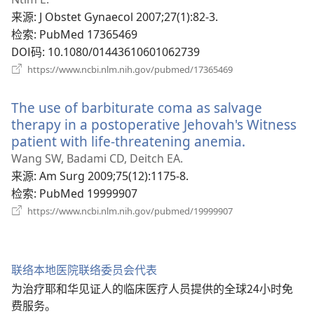
窗
来源
‎: J Obstet Gynaecol 2007;27(1):82-3.
口）
检索
‎: PubMed 17365469
DOI码
‎: 10.1080/01443610601062739
（打
https://www.ncbi.nlm.nih.gov/pubmed/17365469
开
新
The use of barbiturate coma as salvage
窗
口）
therapy in a postoperative Jehovah's Witness
patient with life-threatening anemia.
（打
开
Wang SW, Badami CD, Deitch EA.
新
来源
‎: Am Surg 2009;75(12):1175-8.
窗
检索
‎: PubMed 19999907
口）
（打
https://www.ncbi.nlm.nih.gov/pubmed/19999907
开
新
窗
口）
联络本地医院联络委员会代表
为治疗耶和华见证人的临床医疗人员提供的全球24小时免
费服务。