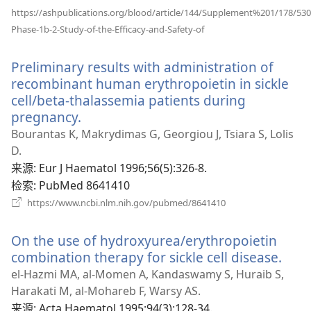
https://ashpublications.org/blood/article/144/Supplement%201/178/530
（打
Phase-1b-2-Study-of-the-Efficacy-and-Safety-of
开
新
Preliminary results with administration of
窗
口）
recombinant human erythropoietin in sickle
cell/beta-thalassemia patients during
pregnancy.
（打
开
Bourantas K, Makrydimas G, Georgiou J, Tsiara S, Lolis
新
D.
窗
来源
‎: Eur J Haematol 1996;56(5):326-8.
口）
检索
‎: PubMed 8641410
（打
https://www.ncbi.nlm.nih.gov/pubmed/8641410
开
新
On the use of hydroxyurea/erythropoietin
窗
口）
combination therapy for sickle cell disease.
（打
开
el-Hazmi MA, al-Momen A, Kandaswamy S, Huraib S,
新
Harakati M, al-Mohareb F, Warsy AS.
窗
来源
‎: Acta Haematol 1995;94(3):128-34.