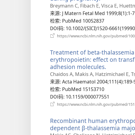
开
Breymann C, Fibach E, Visca E, Huettn
新
来源
‎: J Matern Fetal Med 1999;8(1):1-7
窗
检索
‎: PubMed 10052837
口）
DOI码
‎: 10.1002/(SICI)1520-6661(199
https://www.ncbi.nlm.nih.gov/pubmed/10
Treatment of beta-thalassemi
erythropoietin: effect on tran
adhesion molecules.
（打
开
Chaidos A, Makis A, Hatzimichael E, T
新
来源
‎: Acta Haematol 2004;111(4):189-
窗
检索
‎: PubMed 15153710
口）
DOI码
‎: 10.1159/000077551
https://www.ncbi.nlm.nih.gov/pubmed/15
Recombinant human erythropoie
dependent β-thalassemia major