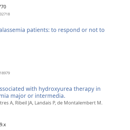
770
（打
602718
开
新
lassemia patients: to respond or not to
窗
口）
（打
318979
开
新
ssociated with hydroxyurea therapy in
窗
口）
emia major or intermedia.
（打
开
res A, Ribeil JA, Landais P, de Montalembert M.
新
窗
口）
9.x