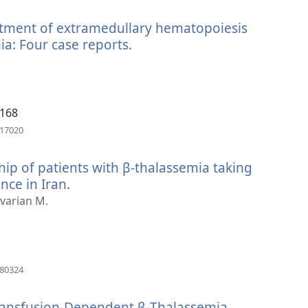
开
新
eatment of extramedullary hematopoiesis
窗
口）
ia: Four case reports.
（打
开
新
窗
口）
0168
（打
717020
开
新
ip of patients with β-thalassemia taking
窗
口）
nce in Iran.
（打
开
varian M.
新
窗
口）
（打
180324
开
新
Transfusion-Dependent β-Thalassemia
窗