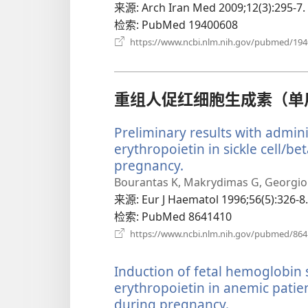
来源
‎: Arch Iran Med 2009;12(3):295-7.
检索
‎: PubMed 19400608
https://www.ncbi.nlm.nih.gov/pubmed/19
重组人促红细胞生成素（单
Preliminary results with admi
erythropoietin in sickle cell/b
pregnancy.
（打
开
Bourantas K, Makrydimas G, Georgiou J
新
来源
‎: Eur J Haematol 1996;56(5):326-8.
窗
检索
‎: PubMed 8641410
口）
https://www.ncbi.nlm.nih.gov/pubmed/86
Induction of fetal hemoglobin
erythropoietin in anemic patie
during pregnancy.
（打