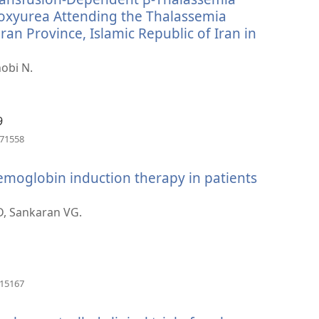
口）
oxyurea Attending the Thalassemia
an Province, Islamic Republic of Iran in
obi N.
9
（打
471558
开
新
hemoglobin induction therapy in patients
窗
口）
D, Sankaran VG.
1
（打
315167
开
新