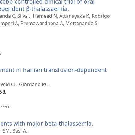
bo-controlled clinical trial of oral
窗
口）
ependent β-thalassaemia.
（打
开
nda C, Silva I, Hameed N, Attanayaka K, Rodrigo
新
amperi A, Premawardhena A, Mettananda S
窗
口）
（打
/
开
新
ment in Iranian transfusion-dependent
窗
口）
eveld CL, Giordano PC.
-8.
（打
477200
开
新
ents with major beta-thalassemia.
（打
窗
口）
开
i SM, Basi A.