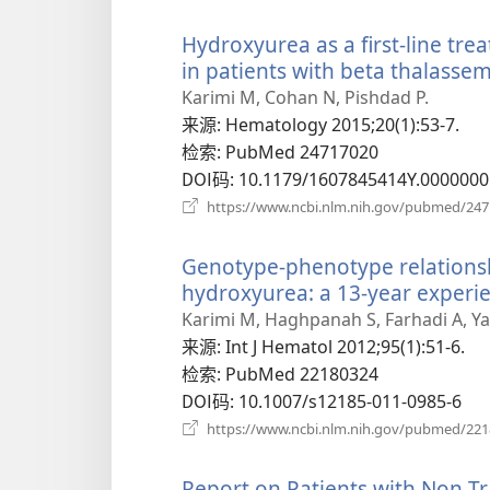
Hydroxyurea as a first-line tr
in patients with beta thalassem
Karimi M, Cohan N, Pishdad P.
来源
‎: Hematology 2015;20(1):53-7.
检索
‎: PubMed 24717020
DOI码
‎: 10.1179/1607845414Y.000000
https://www.ncbi.nlm.nih.gov/pubmed/24
Genotype-phenotype relationsh
hydroxyurea: a 13-year experie
Karimi M, Haghpanah S, Farhadi A, Ya
来源
‎: Int J Hematol 2012;95(1):51-6.
检索
‎: PubMed 22180324
DOI码
‎: 10.1007/s12185-011-0985-6
https://www.ncbi.nlm.nih.gov/pubmed/22
Report on Patients with Non 