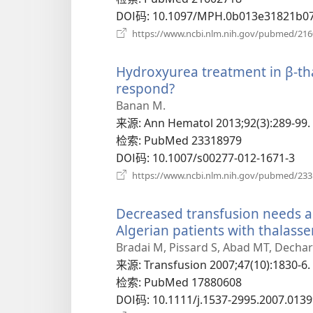
口）
DOI码
‎: 10.1097/MPH.0b013e31821b0
https://www.ncbi.nlm.nih.gov/pubmed/21
Hydroxyurea treatment in β-tha
respond?
（打
开
Banan M.
新
来源
‎: Ann Hematol 2013;92(3):289-99.
窗
检索
‎: PubMed 23318979
口）
DOI码
‎: 10.1007/s00277-012-1671-3
https://www.ncbi.nlm.nih.gov/pubmed/23
Decreased transfusion needs a
Algerian patients with thalass
Bradai M, Pissard S, Abad MT, Dechart
来源
‎: Transfusion 2007;47(10):1830-6.
检索
‎: PubMed 17880608
DOI码
‎: 10.1111/j.1537-2995.2007.0139