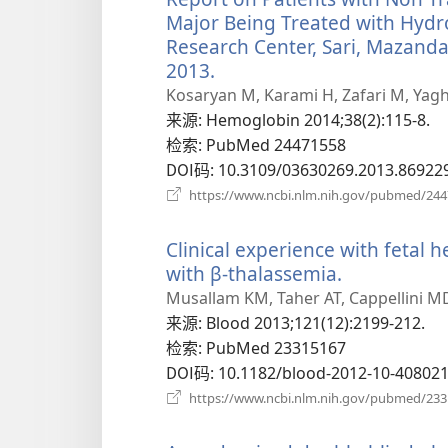
Major Being Treated with Hydr
Research Center, Sari, Mazandar
2013.
（打
开
Kosaryan M, Karami H, Zafari M, Yagh
新
来源
‎: Hemoglobin 2014;38(2):115-8.
窗
检索
‎: PubMed 24471558
口）
DOI码
‎: 10.3109/03630269.2013.86922
https://www.ncbi.nlm.nih.gov/pubmed/24
Clinical experience with fetal 
with β-thalassemia.
（打
开
Musallam KM, Taher AT, Cappellini M
新
来源
‎: Blood 2013;121(12):2199-212.
窗
检索
‎: PubMed 23315167
口）
DOI码
‎: 10.1182/blood-2012-10-40802
https://www.ncbi.nlm.nih.gov/pubmed/23