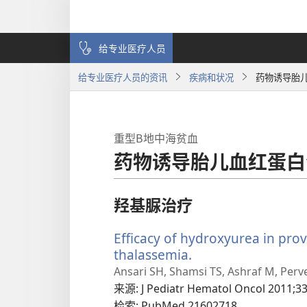
给专业医疗人员
给专业医疗人员的资讯
疾病和状况
药物诱导胎
重型Β地中海贫血
药物诱导胎儿血红蛋白
羟基脲治疗
Efficacy of hydroxyurea in pro
thalassemia.
（打
开
Ansari SH, Shamsi TS, Ashraf M, Perv
新
来源
‎: J Pediatr Hematol Oncol 2011;33
窗
检索
‎: PubMed 21602718