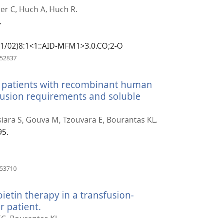
er C, Huch A, Huch R.
.
901/02)8:1<1::AID-MFM1>3.0.CO;2-O
（打
052837
开
新
a patients with recombinant human
窗
口）
sfusion requirements and soluble
siara S, Gouva M, Tzouvara E, Bourantas KL.
95.
（打
153710
开
新
tin therapy in a transfusion-
窗
口）
 patient.
（打