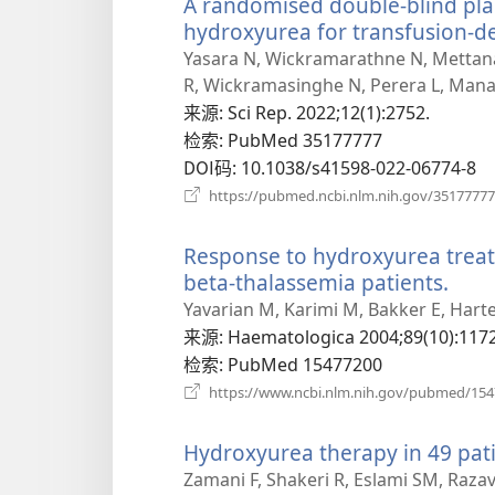
A randomised double-blind place
hydroxyurea for transfusion-d
Yasara N, Wickramarathne N, Mettana
R, Wickramasinghe N, Perera L, Man
来源
‎: Sci Rep. 2022;12(1):2752.
检索
‎: PubMed 35177777
DOI码
‎: 10.1038/s41598-022-06774-8
https://pubmed.ncbi.nlm.nih.gov/35177777
Response to hydroxyurea treat
beta-thalassemia patients.
（打
开
Yavarian M, Karimi M, Bakker E, Hart
新
来源
‎: Haematologica 2004;89(10):1172
窗
检索
‎: PubMed 15477200
口）
https://www.ncbi.nlm.nih.gov/pubmed/15
Hydroxyurea therapy in 49 pati
Zamani F, Shakeri R, Eslami SM, Razav