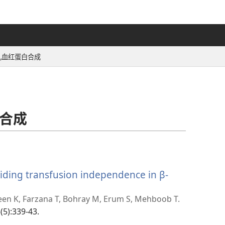
儿血红蛋白合成
合成
viding transfusion independence in β-
een K, Farzana T, Bohray M, Erum S, Mehboob T.
(5):339-43.