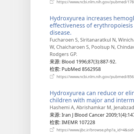
https://www.ncbi.nlm.nih.gov/pubmed/17
Hydroxyurea increases hemoglo
effectiveness of erythropoiesi
disease.
（打
开
Fucharoen S, Siritanaratkul N, Wini
新
W, Chaicharoen S, Poolsup N, Chindav
窗
Rodgers GP.
口）
来源
‎: Blood 1996;87(3):887-92.
检索
‎: PubMed 8562958
https://www.ncbi.nlm.nih.gov/pubmed/85
Hydroxyurea can reduce or eli
children with major and interm
Hashemi A, Abrishamkar M, Jenabzade
来源
‎: Iran J Blood Cancer 2009;1(4):14
检索
‎: IMEMR 107228
https://www.ijbc.ir/browse.php?a_id=4&sid