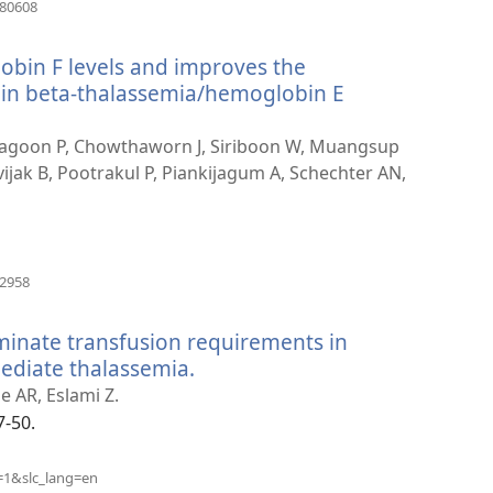
（打
880608
开
新
bin F levels and improves the
窗
口）
s in beta-thalassemia/hemoglobin E
chagoon P, Chowthaworn J, Siriboon W, Muangsup
ijak B, Pootrakul P, Piankijagum A, Schechter AN,
（打
62958
开
新
minate transfusion requirements in
窗
口）
ediate thalassemia.
（打
开
 AR, Eslami Z.
新
7-50.
窗
口）
（打
=1&slc_lang=en