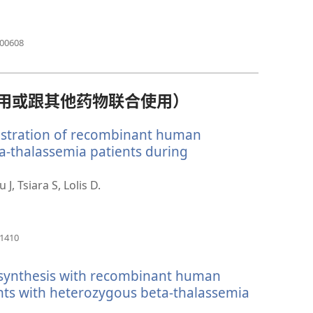
新
窗
口）
（打
400608
开
新
窗
口）
用或跟其他药物联合使用）
nistration of recombinant human
eta-thalassemia patients during
, Tsiara S, Lolis D.
（打
41410
开
新
 synthesis with recombinant human
窗
口）
nts with heterozygous beta-thalassemia