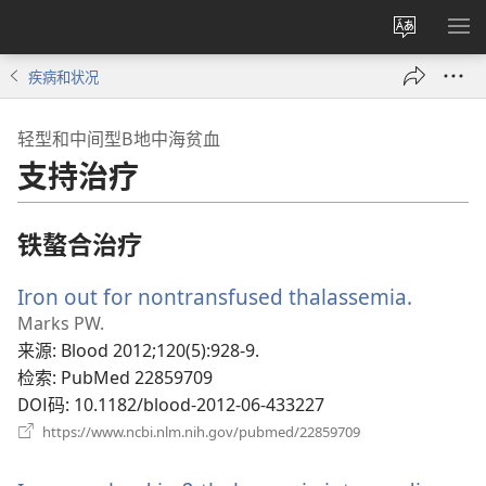
更
显
改
示
疾病和状况
网
菜
站
单
轻型和中间型Β地中海贫血
语
支持治疗
言
铁螯合治疗
Iron out for nontransfused thalassemia.
（打
开
Marks PW.
新
来源
‎: Blood 2012;120(5):928-9.
窗
检索
‎: PubMed 22859709
口）
DOI码
‎: 10.1182/blood-2012-06-433227
（打
https://www.ncbi.nlm.nih.gov/pubmed/22859709
开
新