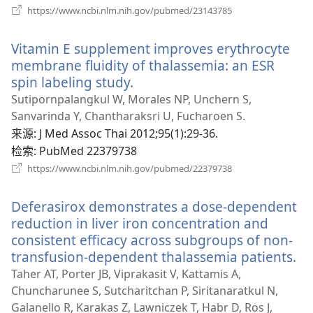
（打
https://www.ncbi.nlm.nih.gov/pubmed/23143785
开
新
Vitamin E supplement improves erythrocyte
窗
口）
membrane fluidity of thalassemia: an ESR
spin labeling study.
（打
开
Sutipornpalangkul W, Morales NP, Unchern S,
新
Sanvarinda Y, Chantharaksri U, Fucharoen S.
窗
来源
‎: J Med Assoc Thai 2012;95(1):29-36.
口）
检索
‎: PubMed 22379738
（打
https://www.ncbi.nlm.nih.gov/pubmed/22379738
开
新
Deferasirox demonstrates a dose-dependent
窗
口）
reduction in liver iron concentration and
consistent efficacy across subgroups of non-
transfusion-dependent thalassemia patients.
（
开
Taher AT, Porter JB, Viprakasit V, Kattamis A,
新
Chuncharunee S, Sutcharitchan P, Siritanaratkul N,
窗
Galanello R, Karakas Z, Lawniczek T, Habr D, Ros J,