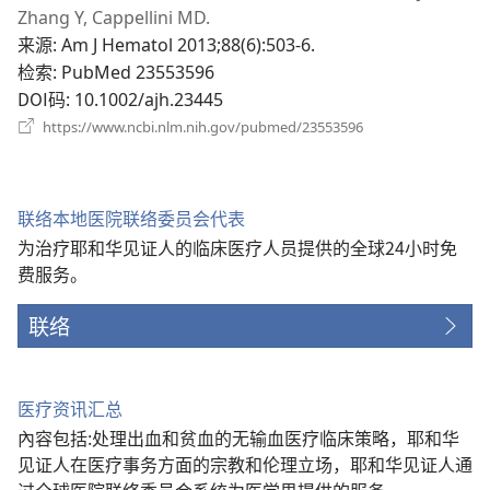
口
Zhang Y, Cappellini MD.
来源
‎: Am J Hematol 2013;88(6):503-6.
检索
‎: PubMed 23553596
DOI码
‎: 10.1002/ajh.23445
（打
https://www.ncbi.nlm.nih.gov/pubmed/23553596
开
新
窗
口）
联络本地医院联络委员会代表
为治疗耶和华见证人的临床医疗人员提供的全球24小时免
费服务。
联络
医疗资讯汇总
內容包括:处理出血和贫血的无输血医疗临床策略，耶和华
见证人在医疗事务方面的宗教和伦理立场，耶和华见证人通
过全球医院联络委员会系统为医学界提供的服务。