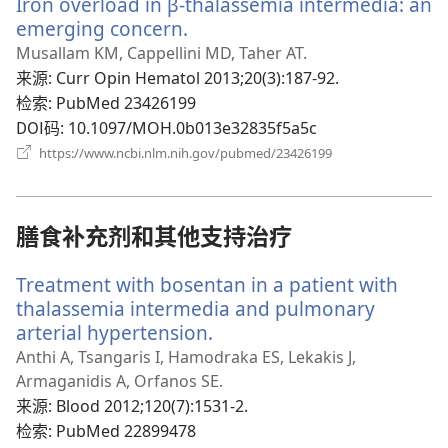
Iron overload in β-thalassemia intermedia: an
窗
口）
emerging concern.
（打
开
Musallam KM, Cappellini MD, Taher AT.
新
来源
‎: Curr Opin Hematol 2013;20(3):187-92.
窗
检索
‎: PubMed 23426199
口）
DOI码
‎: 10.1097/MOH.0b013e32835f5a5c
（打
https://www.ncbi.nlm.nih.gov/pubmed/23426199
开
新
窗
口）
膳食补充剂和其他支持治疗
Treatment with bosentan in a patient with
thalassemia intermedia and pulmonary
arterial hypertension.
（打
开
Anthi A, Tsangaris I, Hamodraka ES, Lekakis J,
新
Armaganidis A, Orfanos SE.
窗
来源
‎: Blood 2012;120(7):1531-2.
口）
检索
‎: PubMed 22899478