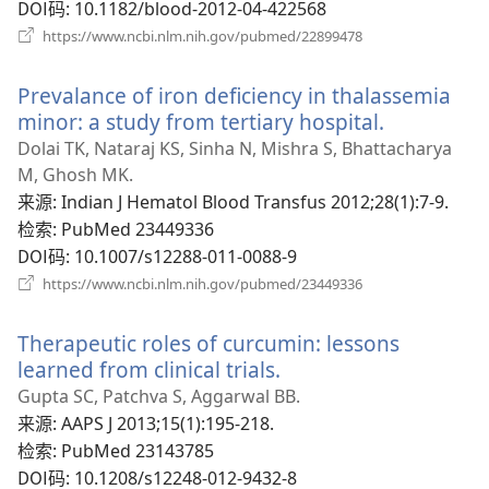
DOI码
‎: 10.1182/blood-2012-04-422568
（打
https://www.ncbi.nlm.nih.gov/pubmed/22899478
开
新
Prevalance of iron deficiency in thalassemia
窗
口）
minor: a study from tertiary hospital.
（打
开
Dolai TK, Nataraj KS, Sinha N, Mishra S, Bhattacharya
新
M, Ghosh MK.
窗
来源
‎: Indian J Hematol Blood Transfus 2012;28(1):7-9.
口）
检索
‎: PubMed 23449336
DOI码
‎: 10.1007/s12288-011-0088-9
（打
https://www.ncbi.nlm.nih.gov/pubmed/23449336
开
新
Therapeutic roles of curcumin: lessons
窗
口）
learned from clinical trials.
（打
开
Gupta SC, Patchva S, Aggarwal BB.
新
来源
‎: AAPS J 2013;15(1):195-218.
窗
检索
‎: PubMed 23143785
口）
DOI码
‎: 10.1208/s12248-012-9432-8