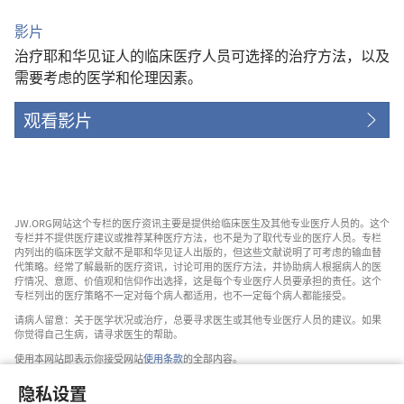
影片
治疗耶和华见证人的临床医疗人员可选择的治疗方法，以及
需要考虑的医学和伦理因素。
观看影片
JW.ORG网站这个专栏的医疗资讯主要是提供给临床医生及其他专业医疗人员的。这个
专栏并不提供医疗建议或推荐某种医疗方法，也不是为了取代专业的医疗人员。专栏
内列出的临床医学文献不是耶和华见证人出版的，但这些文献说明了可考虑的输血替
代策略。经常了解最新的医疗资讯，讨论可用的医疗方法，并协助病人根据病人的医
疗情况、意愿、价值观和信仰作出选择，这是每个专业医疗人员要承担的责任。这个
专栏列出的医疗策略不一定对每个病人都适用，也不一定每个病人都能接受。
请病人留意：关于医学状况或治疗，总要寻求医生或其他专业医疗人员的建议。如果
你觉得自己生病，请寻求医生的帮助。
使用本网站即表示你接受网站
使用条款
的全部内容。
隐私设置