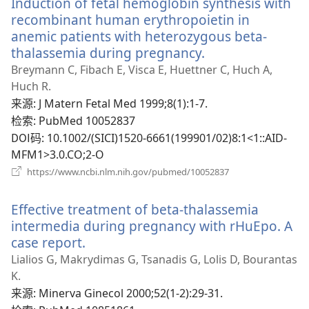
Induction of fetal hemoglobin synthesis with
窗
口）
recombinant human erythropoietin in
anemic patients with heterozygous beta-
thalassemia during pregnancy.
（打
开
Breymann C, Fibach E, Visca E, Huettner C, Huch A,
新
Huch R.
窗
来源
‎: J Matern Fetal Med 1999;8(1):1-7.
口）
检索
‎: PubMed 10052837
DOI码
‎: 10.1002/(SICI)1520-6661(199901/02)8:1<1::AID-
MFM1>3.0.CO;2-O
（打
https://www.ncbi.nlm.nih.gov/pubmed/10052837
开
新
Effective treatment of beta-thalassemia
窗
口）
intermedia during pregnancy with rHuEpo. A
case report.
（打
开
Lialios G, Makrydimas G, Tsanadis G, Lolis D, Bourantas
新
K.
窗
来源
‎: Minerva Ginecol 2000;52(1-2):29-31.
口）