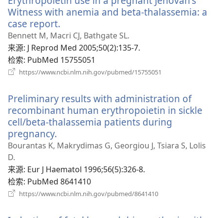
Erythropoietin use in a pregnant Jehovah's
口）
Witness with anemia and beta-thalassemia: a
case report.
（打
开
Bennett M, Macri CJ, Bathgate SL.
新
来源
‎: J Reprod Med 2005;50(2):135-7.
窗
检索
‎: PubMed 15755051
口）
（打
https://www.ncbi.nlm.nih.gov/pubmed/15755051
开
新
Preliminary results with administration of
窗
口）
recombinant human erythropoietin in sickle
cell/beta-thalassemia patients during
pregnancy.
（打
开
Bourantas K, Makrydimas G, Georgiou J, Tsiara S, Lolis
新
D.
窗
来源
‎: Eur J Haematol 1996;56(5):326-8.
口）
检索
‎: PubMed 8641410
（打
https://www.ncbi.nlm.nih.gov/pubmed/8641410
开
新