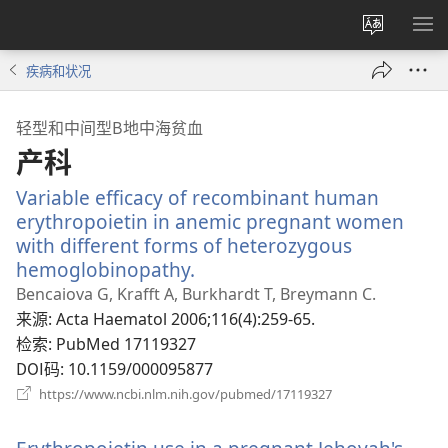
更
显
改
示
疾病和状况
网
菜
站
单
轻型和中间型Β地中海贫血
语
产科
言
Variable efficacy of recombinant human
erythropoietin in anemic pregnant women
with different forms of heterozygous
hemoglobinopathy.
（打
开
Bencaiova G, Krafft A, Burkhardt T, Breymann C.
新
来源
‎: Acta Haematol 2006;116(4):259-65.
窗
检索
‎: PubMed 17119327
口）
DOI码
‎: 10.1159/000095877
（打
https://www.ncbi.nlm.nih.gov/pubmed/17119327
开
新
窗