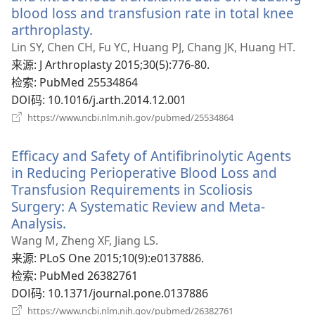
blood loss and transfusion rate in total knee
arthroplasty.
（打
开
Lin SY, Chen CH, Fu YC, Huang PJ, Chang JK, Huang HT.
新
来源
‎: J Arthroplasty 2015;30(5):776-80.
窗
检索
‎: PubMed 25534864
口）
DOI码
‎: 10.1016/j.arth.2014.12.001
（打
https://www.ncbi.nlm.nih.gov/pubmed/25534864
开
新
Efficacy and Safety of Antifibrinolytic Agents
窗
口）
in Reducing Perioperative Blood Loss and
Transfusion Requirements in Scoliosis
Surgery: A Systematic Review and Meta-
Analysis.
（打
开
Wang M, Zheng XF, Jiang LS.
新
来源
‎: PLoS One 2015;10(9):e0137886.
窗
检索
‎: PubMed 26382761
口）
DOI码
‎: 10.1371/journal.pone.0137886
（打
https://www.ncbi.nlm.nih.gov/pubmed/26382761