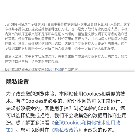
JW.ORG网站这个专栏的医疗资讯主要是提供给临床医生及其他专业医疗人员的。这个
专栏并不提供医疗建议或推荐某种医疗方法，也不是为了取代专业的医疗人员。专栏
内列出的临床医学文献不是耶和华见证人出版的，但这些文献说明了可考虑的输血替
代策略。经常了解最新的医疗资讯，讨论可用的医疗方法，并协助病人根据病人的医
疗情况、意愿、价值观和信仰作出选择，这是每个专业医疗人员要承担的责任。这个
专栏列出的医疗策略不一定对每个病人都适用，也不一定每个病人都能接受。
请病人留意：关于医学状况或治疗，总要寻求医生或其他专业医疗人员的建议。如果
你觉得自己生病，请寻求医生的帮助。
使用本网站即表示你接受网站
使用条款
的全部内容。
隐私设置
为了改善您的浏览体验，本网站使用Cookies和类似的技
设置外观
术。有些Cookies是必要的，能让本网站可以正常运行，
是您必须接受的。其他用于提升浏览体验的Cookies，您
可以选择接受或拒绝。我们不会收集您的数据用作商业用
途。想了解更多请看
《全球Cookies和类似技术使用政
Copyright
© 2026 Watch Tower Bible and Tract Society of Pennsylvania.
策》
。您可以随时在
《隐私权政策》
更改您的设置。
使用条款
|
隐私权政策
|
隐私设置