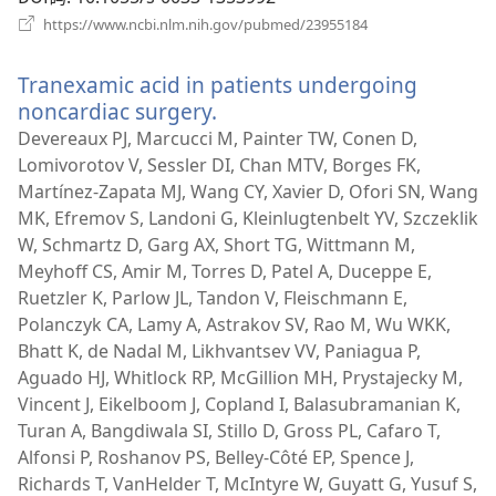
（打
https://www.ncbi.nlm.nih.gov/pubmed/23955184
开
新
Tranexamic acid in patients undergoing
窗
口）
noncardiac surgery.
（打
开
Devereaux PJ, Marcucci M, Painter TW, Conen D,
新
Lomivorotov V, Sessler DI, Chan MTV, Borges FK,
窗
Martínez-Zapata MJ, Wang CY, Xavier D, Ofori SN, Wang
口）
MK, Efremov S, Landoni G, Kleinlugtenbelt YV, Szczeklik
W, Schmartz D, Garg AX, Short TG, Wittmann M,
Meyhoff CS, Amir M, Torres D, Patel A, Duceppe E,
Ruetzler K, Parlow JL, Tandon V, Fleischmann E,
Polanczyk CA, Lamy A, Astrakov SV, Rao M, Wu WKK,
Bhatt K, de Nadal M, Likhvantsev VV, Paniagua P,
Aguado HJ, Whitlock RP, McGillion MH, Prystajecky M,
Vincent J, Eikelboom J, Copland I, Balasubramanian K,
Turan A, Bangdiwala SI, Stillo D, Gross PL, Cafaro T,
Alfonsi P, Roshanov PS, Belley-Côté EP, Spence J,
Richards T, VanHelder T, McIntyre W, Guyatt G, Yusuf S,