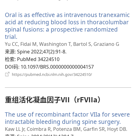
开
新
Oral is as effective as intravenous tranexamic
窗
口）
acid at reducing blood loss in thoracolumbar
spinal fusions: a prospective randomized
trial.
（打
开
Yu CC, Fidai M, Washington T, Bartol S, Graziano G
新
来源
‎: Spine 2022;47(2):91-8.
窗
检索
‎: PubMed 34224510
口）
DOI码
‎: 10.1097/BRS.0000000000004157
（打
https://pubmed.ncbi.nlm.nih.gov/34224510/
开
新
窗
口）
重组活化凝血因子VII（rFVIIa）
The use of recombinant factor VIIa for severe
intractable bleeding during spine surgery.
（打
开
Kaw LL Jr, Coimbra R, Potenza BM, Garfin SR, Hoyt DB.