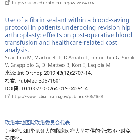
（打
https://pubmed.ncbi.nlm.nih.gov/35984033/
开
新
Use of a fibrin sealant within a blood-saving
窗
口）
protocol in patients undergoing revision hip
arthroplasty: effects on post-operative blood
transfusion and healthcare-related cost
analysis.
（打
开
Scardino M, Martorelli F, D'Amato T, Fenocchio G, Simili
新
V, Grappiolo G, Di Matteo B, Kon E, Lagioia M
窗
来源
‎: Int Orthop 2019;43(12):2707-14.
口）
检索
‎: PubMed 30671601
DOI码
‎: 10.1007/s00264-019-04291-4
（打
https://www.ncbi.nlm.nih.gov/pubmed/30671601
开
新
窗
口）
联络本地医院联络委员会代表
为治疗耶和华见证人的临床医疗人员提供的全球24小时免
费服务。