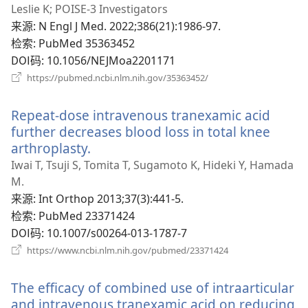
Leslie K; POISE-3 Investigators
来源
‎: N Engl J Med. 2022;386(21):1986-97.
检索
‎: PubMed 35363452
DOI码
‎: 10.1056/NEJMoa2201171
（打
https://pubmed.ncbi.nlm.nih.gov/35363452/
开
新
Repeat-dose intravenous tranexamic acid
窗
口）
further decreases blood loss in total knee
arthroplasty.
（打
开
Iwai T, Tsuji S, Tomita T, Sugamoto K, Hideki Y, Hamada
新
M.
窗
来源
‎: Int Orthop 2013;37(3):441-5.
口）
检索
‎: PubMed 23371424
DOI码
‎: 10.1007/s00264-013-1787-7
（打
https://www.ncbi.nlm.nih.gov/pubmed/23371424
开
新
The efficacy of combined use of intraarticular
窗
口）
and intravenous tranexamic acid on reducing