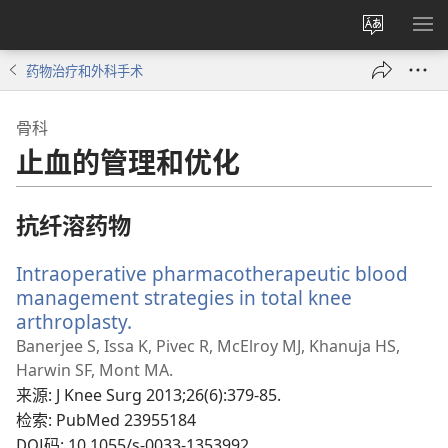
更
显
改
示
药物治疗和外科手术
网
菜
站
单
骨科
语
止血的管理和优化
言
抗纤溶药物
Intraoperative pharmacotherapeutic blood
management strategies in total knee
arthroplasty.
（打
开
Banerjee S, Issa K, Pivec R, McElroy MJ, Khanuja HS,
新
Harwin SF, Mont MA.
窗
来源
‎: J Knee Surg 2013;26(6):379-85.
口）
检索
‎: PubMed 23955184
DOI码
‎: 10.1055/s-0033-1353992