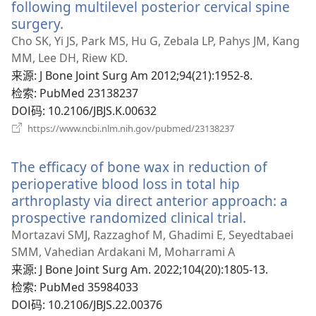
口）
following multilevel posterior cervical spine
surgery.
（打
开
Cho SK, Yi JS, Park MS, Hu G, Zebala LP, Pahys JM, Kang
新
MM, Lee DH, Riew KD.
窗
来源
‎: J Bone Joint Surg Am 2012;94(21):1952-8.
口）
检索
‎: PubMed 23138237
DOI码
‎: 10.2106/JBJS.K.00632
（打
https://www.ncbi.nlm.nih.gov/pubmed/23138237
开
新
The efficacy of bone wax in reduction of
窗
口）
perioperative blood loss in total hip
arthroplasty via direct anterior approach: a
prospective randomized clinical trial.
（打
开
Mortazavi SMJ, Razzaghof M, Ghadimi E, Seyedtabaei
新
SMM, Vahedian Ardakani M, Moharrami A
窗
来源
‎: J Bone Joint Surg Am. 2022;104(20):1805-13.
口）
检索
‎: PubMed 35984033
DOI码
‎: 10.2106/JBJS.22.00376