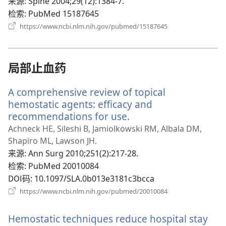
新
来源
‎: Spine 2004;29(12):1384-7.
窗
检索
‎: PubMed 15187645
口）
（打
https://www.ncbi.nlm.nih.gov/pubmed/15187645
开
新
窗
口）
局部止血药
A comprehensive review of topical
hemostatic agents: efficacy and
recommendations for use.
（打
开
Achneck HE, Sileshi B, Jamiolkowski RM, Albala DM,
新
Shapiro ML, Lawson JH.
窗
来源
‎: Ann Surg 2010;251(2):217-28.
口）
检索
‎: PubMed 20010084
DOI码
‎: 10.1097/SLA.0b013e3181c3bcca
（打
https://www.ncbi.nlm.nih.gov/pubmed/20010084
开
新
Hemostatic techniques reduce hospital stay
窗