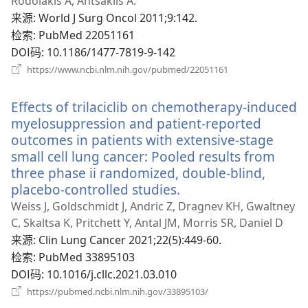
窗
Rodolakis A, Antsaklis A.
口）
来源
‎: World J Surg Oncol 2011;9:142.
检索
‎: PubMed 22051161
DOI码
‎: 10.1186/1477-7819-9-142
（打
https://www.ncbi.nlm.nih.gov/pubmed/22051161
开
新
Effects of trilaciclib on chemotherapy-induced
窗
口）
myelosuppression and patient-reported
outcomes in patients with extensive-stage
small cell lung cancer: Pooled results from
three phase ii randomized, double-blind,
placebo-controlled studies.
（打
开
Weiss J, Goldschmidt J, Andric Z, Dragnev KH, Gwaltney
新
C, Skaltsa K, Pritchett Y, Antal JM, Morris SR, Daniel D
窗
来源
‎: Clin Lung Cancer 2021;22(5):449-60.
口）
检索
‎: PubMed 33895103
DOI码
‎: 10.1016/j.cllc.2021.03.010
（打
https://pubmed.ncbi.nlm.nih.gov/33895103/
开