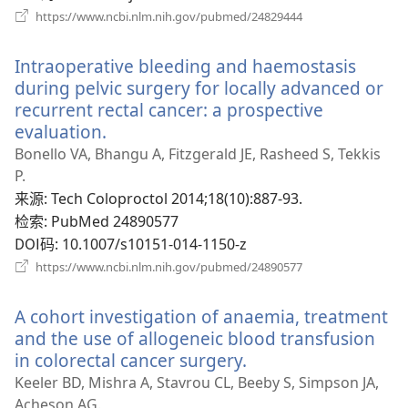
（打
https://www.ncbi.nlm.nih.gov/pubmed/24829444
开
新
Intraoperative bleeding and haemostasis
窗
口）
during pelvic surgery for locally advanced or
recurrent rectal cancer: a prospective
evaluation.
（打
开
Bonello VA, Bhangu A, Fitzgerald JE, Rasheed S, Tekkis
新
P.
窗
来源
‎: Tech Coloproctol 2014;18(10):887-93.
口）
检索
‎: PubMed 24890577
DOI码
‎: 10.1007/s10151-014-1150-z
（打
https://www.ncbi.nlm.nih.gov/pubmed/24890577
开
新
A cohort investigation of anaemia, treatment
窗
口）
and the use of allogeneic blood transfusion
in colorectal cancer surgery.
（打
开
Keeler BD, Mishra A, Stavrou CL, Beeby S, Simpson JA,
新
Acheson AG.