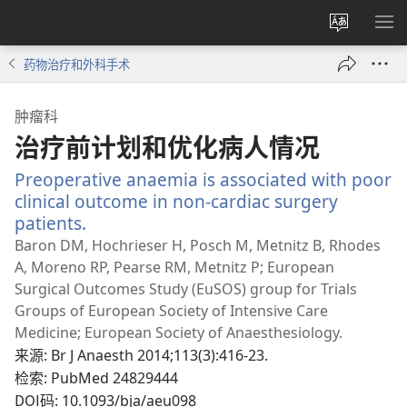
更
显
改
示
药物治疗和外科手术
网
菜
站
单
肿瘤科
语
治疗前计划和优化病人情况
言
Preoperative anaemia is associated with poor
clinical outcome in non-cardiac surgery
patients.
（打
开
Baron DM, Hochrieser H, Posch M, Metnitz B, Rhodes
新
A, Moreno RP, Pearse RM, Metnitz P; European
窗
Surgical Outcomes Study (EuSOS) group for Trials
口）
Groups of European Society of Intensive Care
Medicine; European Society of Anaesthesiology.
来源
‎: Br J Anaesth 2014;113(3):416-23.
检索
‎: PubMed 24829444
DOI码
‎: 10.1093/bja/aeu098