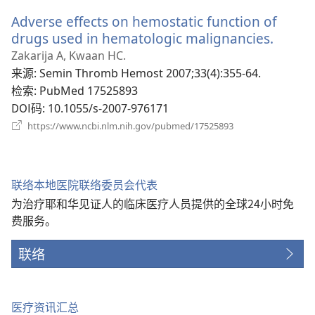
新
Adverse effects on hemostatic function of
窗
口）
drugs used in hematologic malignancies.
（打
开
Zakarija A, Kwaan HC.
新
来源
‎: Semin Thromb Hemost 2007;33(4):355-64.
窗
检索
‎: PubMed 17525893
口）
DOI码
‎: 10.1055/s-2007-976171
（打
https://www.ncbi.nlm.nih.gov/pubmed/17525893
开
新
窗
口）
联络本地医院联络委员会代表
为治疗耶和华见证人的临床医疗人员提供的全球24小时免
费服务。
联络
医疗资讯汇总