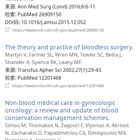
窗
来源
‎: Ann Med Surg (Lond) 2016;6:6-11.
口）
检索
‎: PubMed 26909150
DOI码
‎: 10.1016/j.amsu.2015.12.052
（打
https://www.ncbi.nlm.nih.gov/pubmed/26909150
开
新
The theory and practice of bloodless surgery.
（
窗
口）
开
Martyn V, Farmer SL, Wren MN, Towler SC, Betta J,
新
Shander A, Spence RK, Leahy MF.
窗
来源
‎: Transfus Apher Sci 2002;27(1):29-43.
口
检索
‎: PubMed 12201468
（打
https://www.ncbi.nlm.nih.gov/pubmed/12201468
开
新
Non-blood medical care in gynecologic
窗
口）
oncology: a review and update of blood
conservation management schemes.
（打
开
Simou M, Thomakos N, Zagouri F, Vlysmas A, Akrivos
新
N, Zacharakis D, Papadimitriou CA, Dimopoulos MA,