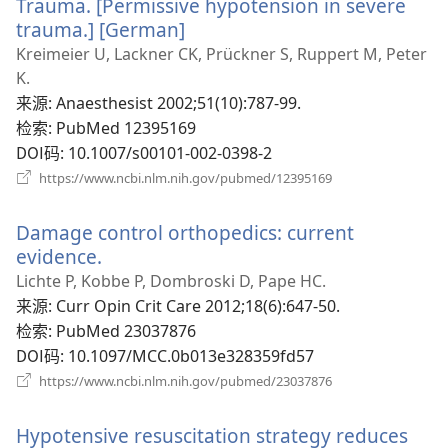
Trauma. [Permissive hypotension in severe
trauma.] [German]
（打
开
Kreimeier U, Lackner CK, Prückner S, Ruppert M, Peter
新
K.
窗
来源
‎: Anaesthesist 2002;51(10):787-99.
口）
检索
‎: PubMed 12395169
DOI码
‎: 10.1007/s00101-002-0398-2
（打
https://www.ncbi.nlm.nih.gov/pubmed/12395169
开
新
Damage control orthopedics: current
窗
口）
evidence.
（打
开
Lichte P, Kobbe P, Dombroski D, Pape HC.
新
来源
‎: Curr Opin Crit Care 2012;18(6):647-50.
窗
检索
‎: PubMed 23037876
口）
DOI码
‎: 10.1097/MCC.0b013e328359fd57
（打
https://www.ncbi.nlm.nih.gov/pubmed/23037876
开
新
Hypotensive resuscitation strategy reduces
窗