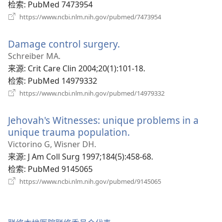
口）
检索
‎: PubMed 7473954
（打
https://www.ncbi.nlm.nih.gov/pubmed/7473954
开
新
Damage control surgery.
（打
窗
口）
开
Schreiber MA.
新
来源
‎: Crit Care Clin 2004;20(1):101-18.
窗
检索
‎: PubMed 14979332
口）
（打
https://www.ncbi.nlm.nih.gov/pubmed/14979332
开
新
Jehovah's Witnesses: unique problems in a
窗
口）
unique trauma population.
（打
开
Victorino G, Wisner DH.
新
来源
‎: J Am Coll Surg 1997;184(5):458-68.
窗
检索
‎: PubMed 9145065
口）
（打
https://www.ncbi.nlm.nih.gov/pubmed/9145065
开
新
窗
口）