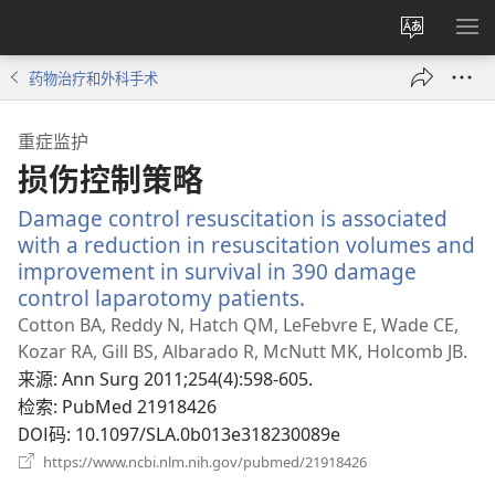
更
显
改
示
药物治疗和外科手术
网
菜
站
单
重症监护
语
损伤控制策略
言
Damage control resuscitation is associated
with a reduction in resuscitation volumes and
improvement in survival in 390 damage
control laparotomy patients.
（打
开
Cotton BA, Reddy N, Hatch QM, LeFebvre E, Wade CE,
新
Kozar RA, Gill BS, Albarado R, McNutt MK, Holcomb JB.
窗
来源
‎: Ann Surg 2011;254(4):598-605.
口）
检索
‎: PubMed 21918426
DOI码
‎: 10.1097/SLA.0b013e318230089e
（打
https://www.ncbi.nlm.nih.gov/pubmed/21918426
开