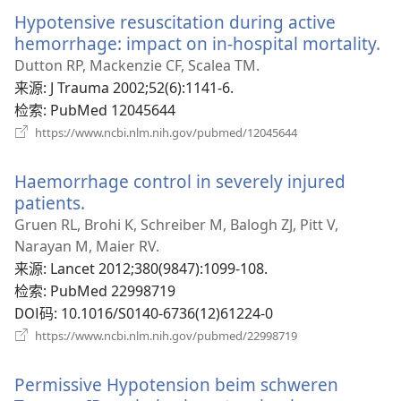
新
Hypotensive resuscitation during active
窗
口）
hemorrhage: impact on in-hospital mortality.
（
开
Dutton RP, Mackenzie CF, Scalea TM.
新
来源
‎: J Trauma 2002;52(6):1141-6.
窗
检索
‎: PubMed 12045644
口
（打
https://www.ncbi.nlm.nih.gov/pubmed/12045644
开
新
Haemorrhage control in severely injured
窗
口）
patients.
（打
开
Gruen RL, Brohi K, Schreiber M, Balogh ZJ, Pitt V,
新
Narayan M, Maier RV.
窗
来源
‎: Lancet 2012;380(9847):1099-108.
口）
检索
‎: PubMed 22998719
DOI码
‎: 10.1016/S0140-6736(12)61224-0
（打
https://www.ncbi.nlm.nih.gov/pubmed/22998719
开
新
Permissive Hypotension beim schweren
窗
口）