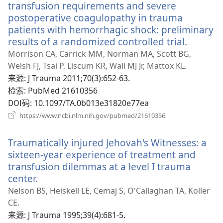
口）
transfusion requirements and severe
postoperative coagulopathy in trauma
patients with hemorrhagic shock: preliminary
results of a randomized controlled trial.
（打
开
Morrison CA, Carrick MM, Norman MA, Scott BG,
新
Welsh FJ, Tsai P, Liscum KR, Wall MJ Jr, Mattox KL.
窗
来源
‎: J Trauma 2011;70(3):652-63.
口）
检索
‎: PubMed 21610356
DOI码
‎: 10.1097/TA.0b013e31820e77ea
（打
https://www.ncbi.nlm.nih.gov/pubmed/21610356
开
新
Traumatically injured Jehovah's Witnesses: a
窗
口）
sixteen-year experience of treatment and
transfusion dilemmas at a level I trauma
center.
（打
开
Nelson BS, Heiskell LE, Cemaj S, O'Callaghan TA, Koller
新
CE.
窗
来源
‎: J Trauma 1995;39(4):681-5.