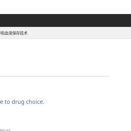
醉和血液保存技术
e to drug choice.
（打
开
新
窗
口）
（打
488147