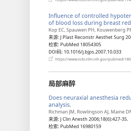
Influence of controlled hypot
of blood loss during breast red
Kop EC, Spauwen PH, Kouwenberg PP
来源
‎: J Plast Reconstr Aesthet Surg 20
检索
‎: PubMed 18054305
DOI码
‎: 10.1016/j.bjps.2007.10.033
https://www.ncbi.nlm.nih.gov/pubmed/18
局部麻醉
Does neuraxial anesthesia redu
analysis.
（打
开
Richman JM, Rowlingson AJ, Maine DN,
新
来源
‎: J Clin Anesth 2006;18(6):427-35.
窗
检索
‎: PubMed 16980159