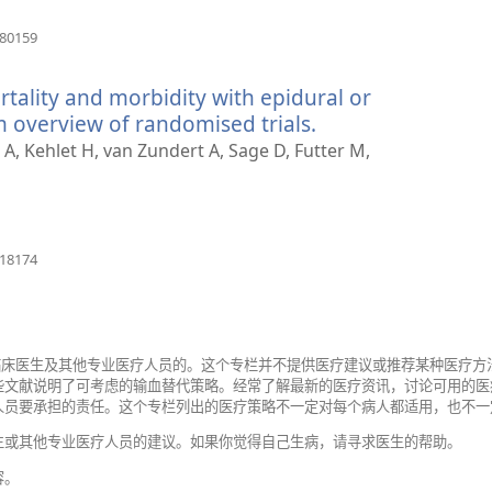
（打
980159
开
新
tality and morbidity with epidural or
窗
口）
m overview of randomised trials.
（打
开
A, Kehlet H, van Zundert A, Sage D, Futter M,
新
窗
口）
（打
118174
开
新
窗
口）
给临床医生及其他专业医疗人员的。这个专栏并不提供医疗建议或推荐某种医疗
些文献说明了可考虑的输血替代策略。经常了解最新的医疗资讯，讨论可用的医
人员要承担的责任。这个专栏列出的医疗策略不一定对每个病人都适用，也不一
生或其他专业医疗人员的建议。如果你觉得自己生病，请寻求医生的帮助。
容。