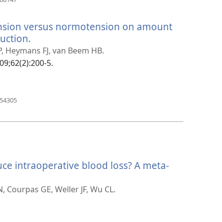
开
新
ension versus normotension on amount
窗
口）
uction.
（打
开
, Heymans FJ, van Beem HB.
新
09;62(2):200-5.
窗
口）
（打
054305
开
新
窗
口）
ce intraoperative blood loss? A meta-
 Courpas GE, Weller JF, Wu CL.