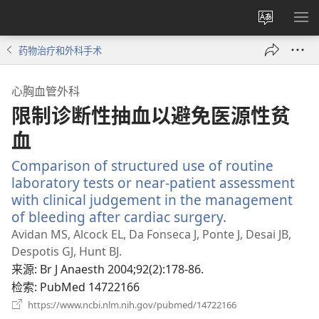
更
显
改
示
药物治疗和外科手术
网
菜
站
单
心胸血管外科
语
限制诊断性抽血以避免医源性贫
言
血
Comparison of structured use of routine
laboratory tests or near-patient assessment
with clinical judgement in the management
of bleeding after cardiac surgery.
（打
开
Avidan MS, Alcock EL, Da Fonseca J, Ponte J, Desai JB,
新
Despotis GJ, Hunt BJ.
窗
来源
‎: Br J Anaesth 2004;92(2):178-86.
口）
检索
‎: PubMed 14722166
（打
https://www.ncbi.nlm.nih.gov/pubmed/14722166
开