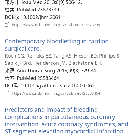
窗
来源
‎: J Hosp Med 2013;8(9):506-12.
口）
检索
‎: PubMed 23873739
DOI码
‎: 10.1002/jhm.2061
（打
https://www.ncbi.nlm.nih.gov/pubmed/23873739
开
新
Contemporary bloodletting in cardiac
窗
口）
surgical care.
（打
开
Koch CG, Reineks EZ, Tang AS, Hixson ED, Phillips S,
新
Sabik JF 3rd, Henderson JM, Blackstone EH.
窗
来源
‎: Ann Thorac Surg 2015;99(3):779-84.
口）
检索
‎: PubMed 25583464
DOI码
‎: 10.1016/j.athoracsur.2014.09.062
（打
https://www.ncbi.nlm.nih.gov/pubmed/25583464
开
新
Predictors and impact of bleeding
窗
口）
complications in percutaneous coronary
intervention, acute coronary syndromes, and
ST-segment elevation myocardial infarction.
（