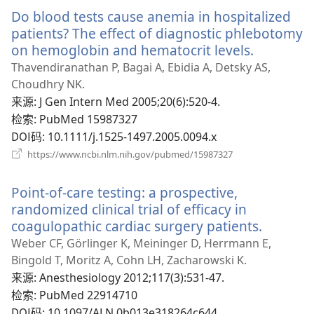
新
Do blood tests cause anemia in hospitalized
窗
口）
patients? The effect of diagnostic phlebotomy
on hemoglobin and hematocrit levels.
（打
开
Thavendiranathan P, Bagai A, Ebidia A, Detsky AS,
新
Choudhry NK.
窗
来源
‎: J Gen Intern Med 2005;20(6):520-4.
口）
检索
‎: PubMed 15987327
DOI码
‎: 10.1111/j.1525-1497.2005.0094.x
（打
https://www.ncbi.nlm.nih.gov/pubmed/15987327
开
新
Point-of-care testing: a prospective,
窗
口）
randomized clinical trial of efficacy in
coagulopathic cardiac surgery patients.
（打
开
Weber CF, Görlinger K, Meininger D, Herrmann E,
新
Bingold T, Moritz A, Cohn LH, Zacharowski K.
窗
来源
‎: Anesthesiology 2012;117(3):531-47.
口）
检索
‎: PubMed 22914710
DOI码
‎: 10.1097/ALN.0b013e318264c644