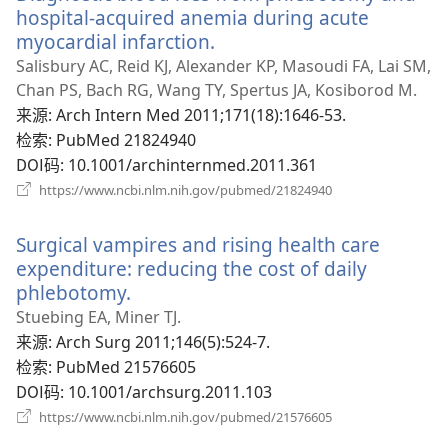
口）
hospital-acquired anemia during acute
myocardial infarction.
（打
开
Salisbury AC, Reid KJ, Alexander KP, Masoudi FA, Lai SM,
新
Chan PS, Bach RG, Wang TY, Spertus JA, Kosiborod M.
窗
来源
‎: Arch Intern Med 2011;171(18):1646-53.
口）
检索
‎: PubMed 21824940
DOI码
‎: 10.1001/archinternmed.2011.361
（打
https://www.ncbi.nlm.nih.gov/pubmed/21824940
开
新
Surgical vampires and rising health care
窗
口）
expenditure: reducing the cost of daily
phlebotomy.
（打
开
Stuebing EA, Miner TJ.
新
来源
‎: Arch Surg 2011;146(5):524-7.
窗
检索
‎: PubMed 21576605
口）
DOI码
‎: 10.1001/archsurg.2011.103
（打
https://www.ncbi.nlm.nih.gov/pubmed/21576605
开