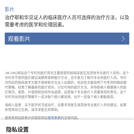
影片
治疗耶和华见证人的临床医疗人员可选择的治疗方法，以及
需要考虑的医学和伦理因素。
观看影片
JW.ORG网站这个专栏的医疗资讯主要是提供给临床医生及其他专业医疗人员的。这个
专栏并不提供医疗建议或推荐某种医疗方法，也不是为了取代专业的医疗人员。专栏
内列出的临床医学文献不是耶和华见证人出版的，但这些文献说明了可考虑的输血替
代策略。经常了解最新的医疗资讯，讨论可用的医疗方法，并协助病人根据病人的医
疗情况、意愿、价值观和信仰作出选择，这是每个专业医疗人员要承担的责任。这个
专栏列出的医疗策略不一定对每个病人都适用，也不一定每个病人都能接受。
请病人留意：关于医学状况或治疗，总要寻求医生或其他专业医疗人员的建议。如果
你觉得自己生病，请寻求医生的帮助。
使用本网站即表示你接受网站
使用条款
的全部内容。
隐私设置