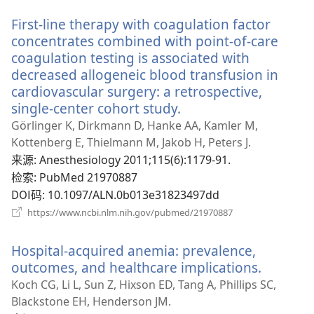
新
First-line therapy with coagulation factor
窗
口）
concentrates combined with point-of-care
coagulation testing is associated with
decreased allogeneic blood transfusion in
cardiovascular surgery: a retrospective,
single-center cohort study.
（打
开
Görlinger K, Dirkmann D, Hanke AA, Kamler M,
新
Kottenberg E, Thielmann M, Jakob H, Peters J.
窗
来源
‎: Anesthesiology 2011;115(6):1179-91.
口）
检索
‎: PubMed 21970887
DOI码
‎: 10.1097/ALN.0b013e31823497dd
（打
https://www.ncbi.nlm.nih.gov/pubmed/21970887
开
新
Hospital-acquired anemia: prevalence,
窗
口）
outcomes, and healthcare implications.
（打
开
Koch CG, Li L, Sun Z, Hixson ED, Tang A, Phillips SC,
新
Blackstone EH, Henderson JM.