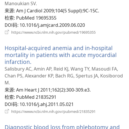
开
Manoukian SV.
新
来源
‎: Am J Cardiol 2009;104(5 Suppl):9C-15C.
窗
检索
‎: PubMed 19695355
口
DOI码
‎: 10.1016/j.amjcard.2009.06.020
（打
https://www.ncbi.nlm.nih.gov/pubmed/19695355
开
新
Hospital-acquired anemia and in-hospital
窗
口）
mortality in patients with acute myocardial
infarction.
（打
开
Salisbury AC, Amin AP, Reid KJ, Wang TY, Masoudi FA,
新
Chan PS, Alexander KP, Bach RG, Spertus JA, Kosiborod
窗
M.
口）
来源
‎: Am Heart J 2011;162(2):300-309.e3.
检索
‎: PubMed 21835291
DOI码
‎: 10.1016/j.ahj.2011.05.021
（打
https://www.ncbi.nlm.nih.gov/pubmed/21835291
开
新
Diagnostic blood loss from phlebotomy and
窗