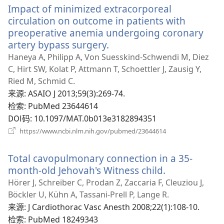
Impact of minimized extracorporeal
窗
口）
circulation on outcome in patients with
preoperative anemia undergoing coronary
artery bypass surgery.
（打
开
Haneya A, Philipp A, Von Suesskind-Schwendi M, Diez
新
C, Hirt SW, Kolat P, Attmann T, Schoettler J, Zausig Y,
窗
Ried M, Schmid C.
口）
来源
‎: ASAIO J 2013;59(3):269-74.
检索
‎: PubMed 23644614
DOI码
‎: 10.1097/MAT.0b013e3182894351
（打
https://www.ncbi.nlm.nih.gov/pubmed/23644614
开
新
Total cavopulmonary connection in a 35-
窗
口）
month-old Jehovah's Witness child.
（打
开
Hörer J, Schreiber C, Prodan Z, Zaccaria F, Cleuziou J,
新
Böckler U, Kühn A, Tassani-Prell P, Lange R.
窗
来源
‎: J Cardiothorac Vasc Anesth 2008;22(1):108-10.
口）
检索
‎: PubMed 18249343