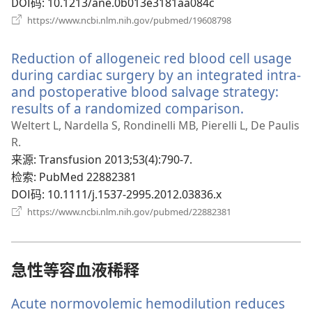
口）
DOI码
‎: 10.1213/ane.0b013e3181aa084c
（打
https://www.ncbi.nlm.nih.gov/pubmed/19608798
开
新
Reduction of allogeneic red blood cell usage
窗
口）
during cardiac surgery by an integrated intra-
and postoperative blood salvage strategy:
results of a randomized comparison.
（打
开
Weltert L, Nardella S, Rondinelli MB, Pierelli L, De Paulis
新
R.
窗
来源
‎: Transfusion 2013;53(4):790-7.
口）
检索
‎: PubMed 22882381
DOI码
‎: 10.1111/j.1537-2995.2012.03836.x
（打
https://www.ncbi.nlm.nih.gov/pubmed/22882381
开
新
窗
口）
急性等容血液稀释
Acute normovolemic hemodilution reduces