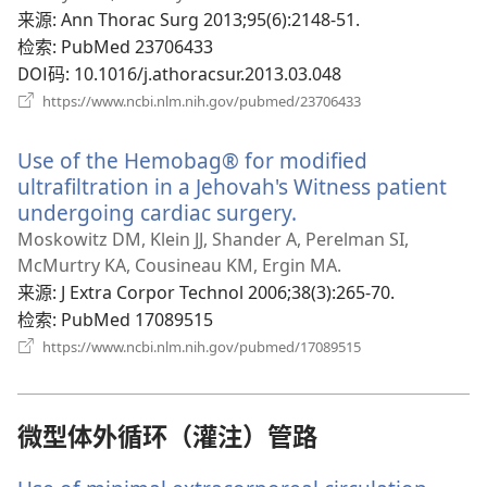
新
来源
‎: Ann Thorac Surg 2013;95(6):2148-51.
窗
检索
‎: PubMed 23706433
口）
DOI码
‎: 10.1016/j.athoracsur.2013.03.048
（打
https://www.ncbi.nlm.nih.gov/pubmed/23706433
开
新
Use of the Hemobag® for modified
窗
口）
ultrafiltration in a Jehovah's Witness patient
undergoing cardiac surgery.
（打
开
Moskowitz DM, Klein JJ, Shander A, Perelman SI,
新
McMurtry KA, Cousineau KM, Ergin MA.
窗
来源
‎: J Extra Corpor Technol 2006;38(3):265-70.
口）
检索
‎: PubMed 17089515
（打
https://www.ncbi.nlm.nih.gov/pubmed/17089515
开
新
窗
口）
微型体外循环（灌注）管路