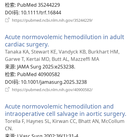
口）
检索
‎: PubMed 35244229
DOI码
‎: 10.1111/trf.16844
（打
https://pubmed.ncbi.nlm.nih.gov/35244229/
开
新
Acute normovolemic hemodilution in adult
窗
口）
cardiac surgery.
（打
开
Tanaka KA, Stewart KE, Vandyck KB, Burkhart HM,
新
Garwe T, Kertai MD, Butt AL, Mazzeffi MA
窗
来源
‎: JAMA Surg 2025:e253238.
口）
检索
‎: PubMed 40900582
DOI码
‎: 10.1001/jamasurg.2025.3238
（打
https://pubmed.ncbi.nlm.nih.gov/40900582/
开
新
Acute normovolemic hemodilution and
窗
口）
intraoperative cell salvage in aortic surgery.
（
开
Torella F, Haynes SL, Kirwan CC, Bhatt AN, McCollum
新
CN.
窗
来源
‎: J Vasc Surg 2002;36(1):31-4.