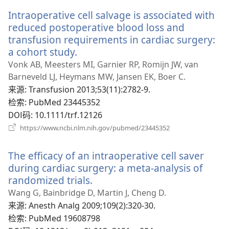
新
Intraoperative cell salvage is associated with
窗
口）
reduced postoperative blood loss and
transfusion requirements in cardiac surgery:
a cohort study.
（打
开
Vonk AB, Meesters MI, Garnier RP, Romijn JW, van
新
Barneveld LJ, Heymans MW, Jansen EK, Boer C.
窗
来源
‎: Transfusion 2013;53(11):2782-9.
口）
检索
‎: PubMed 23445352
DOI码
‎: 10.1111/trf.12126
（打
https://www.ncbi.nlm.nih.gov/pubmed/23445352
开
新
The efficacy of an intraoperative cell saver
窗
口）
during cardiac surgery: a meta-analysis of
randomized trials.
（打
开
Wang G, Bainbridge D, Martin J, Cheng D.
新
来源
‎: Anesth Analg 2009;109(2):320-30.
窗
检索
‎: PubMed 19608798