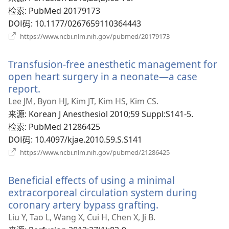
口
检索
‎: PubMed 20179173
DOI码
‎: 10.1177/0267659110364443
（打
https://www.ncbi.nlm.nih.gov/pubmed/20179173
开
新
Transfusion-free anesthetic management for
窗
口）
open heart surgery in a neonate—a case
report.
（打
开
Lee JM, Byon HJ, Kim JT, Kim HS, Kim CS.
新
来源
‎: Korean J Anesthesiol 2010;59 Suppl:S141-5.
窗
检索
‎: PubMed 21286425
口）
DOI码
‎: 10.4097/kjae.2010.59.S.S141
（打
https://www.ncbi.nlm.nih.gov/pubmed/21286425
开
新
Beneficial effects of using a minimal
窗
口）
extracorporeal circulation system during
coronary artery bypass grafting.
（打
开
Liu Y, Tao L, Wang X, Cui H, Chen X, Ji B.