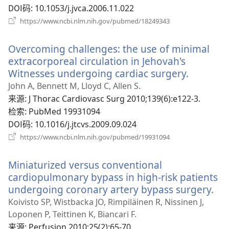
DOI码
‎: 10.1053/j.jvca.2006.11.022
（打
https://www.ncbi.nlm.nih.gov/pubmed/18249343
开
新
Overcoming challenges: the use of minimal
窗
口）
extracorporeal circulation in Jehovah's
Witnesses undergoing cardiac surgery.
（打
开
John A, Bennett M, Lloyd C, Allen S.
新
来源
‎: J Thorac Cardiovasc Surg 2010;139(6):e122-3.
窗
检索
‎: PubMed 19931094
口）
DOI码
‎: 10.1016/j.jtcvs.2009.09.024
（打
https://www.ncbi.nlm.nih.gov/pubmed/19931094
开
新
Miniaturized versus conventional
窗
口）
cardiopulmonary bypass in high-risk patients
undergoing coronary artery bypass surgery.
（
开
Koivisto SP, Wistbacka JO, Rimpiläinen R, Nissinen J,
新
Loponen P, Teittinen K, Biancari F.
窗
来源
‎: Perfusion 2010;25(2):65-70.