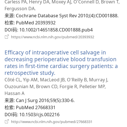
开
Carless PA, Henry DA, Moxey AJ, O'Connell D, Brown T,
新
Fergusson DA.
窗
来源
‎: Cochrane Database Syst Rev 2010;(4):CD001888.
口）
检索
‎: PubMed 20393932
DOI码
‎: 10.1002/14651858.CD001888.pub4
（打
https://www.ncbi.nlm.nih.gov/pubmed/20393932
开
新
Efficacy of intraoperative cell salvage in
窗
口）
decreasing perioperative blood transfusion
rates in first-time cardiac surgery patients: a
retrospective study.
（打
开
Côté CL, Yip AM, MacLeod JB, O'Reilly B, Murray J,
新
Ouzounian M, Brown CD, Forgie R, Pelletier MP,
窗
Hassan A
口）
来源
‎: Can J Surg 2016;59(5):330-6.
检索
‎: PubMed 27668331
DOI码
‎: 10.1503/cjs.002216
（打
http://www.ncbi.nlm.nih.gov/pubmed/27668331
开