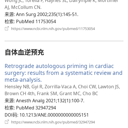
开
Wong JC, Torella F, Haynes SL, Dalrymple K, Mortimer
新
AJ, McCollum CN.
窗
来源
‎: Ann Surg 2002;235(1):145-51.
口）
检索
‎: PubMed 11753054
（打
https://www.ncbi.nlm.nih.gov/pubmed/11753054
开
新
窗
口）
自体血逆预充
Retrograde autologous priming in cardiac
surgery: results from a systematic review and
meta-analysis.
（打
开
Hensley NB, Gyi R, Zorrilla-Vaca A, Choi CW, Lawton JS,
新
Brown CH 4th, Frank SM, Grant MC, Cho BC
窗
来源
‎: Anesth Analg 2021;132(1):100-7.
口）
检索
‎: PubMed 32947294
DOI码
‎: 10.1213/ANE.0000000000005151
（打
https://www.ncbi.nlm.nih.gov/pubmed/32947294
开