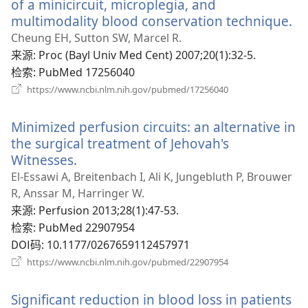
of a minicircuit, microplegia, and
multimodality blood conservation technique.
（
开
Cheung EH, Sutton SW, Marcel R.
新
来源
‎: Proc (Bayl Univ Med Cent) 2007;20(1):32-5.
窗
检索
‎: PubMed 17256040
口
（打
https://www.ncbi.nlm.nih.gov/pubmed/17256040
开
新
Minimized perfusion circuits: an alternative in
窗
口）
the surgical treatment of Jehovah's
Witnesses.
（打
开
El-Essawi A, Breitenbach I, Ali K, Jungebluth P, Brouwer
新
R, Anssar M, Harringer W.
窗
来源
‎: Perfusion 2013;28(1):47-53.
口）
检索
‎: PubMed 22907954
DOI码
‎: 10.1177/0267659112457971
（打
https://www.ncbi.nlm.nih.gov/pubmed/22907954
开
新
Significant reduction in blood loss in patients
窗