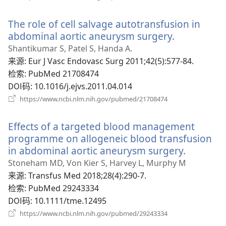
开
新
The role of cell salvage autotransfusion in
窗
口）
abdominal aortic aneurysm surgery.
（打
开
Shantikumar S, Patel S, Handa A.
新
来源
‎: Eur J Vasc Endovasc Surg 2011;42(5):577-84.
窗
检索
‎: PubMed 21708474
口）
DOI码
‎: 10.1016/j.ejvs.2011.04.014
（打
https://www.ncbi.nlm.nih.gov/pubmed/21708474
开
新
Effects of a targeted blood management
窗
口）
programme on allogeneic blood transfusion
in abdominal aortic aneurysm surgery.
（打
开
Stoneham MD, Von Kier S, Harvey L, Murphy M
新
来源
‎: Transfus Med 2018;28(4):290-7.
窗
检索
‎: PubMed 29243334
口）
DOI码
‎: 10.1111/tme.12495
（打
https://www.ncbi.nlm.nih.gov/pubmed/29243334
开