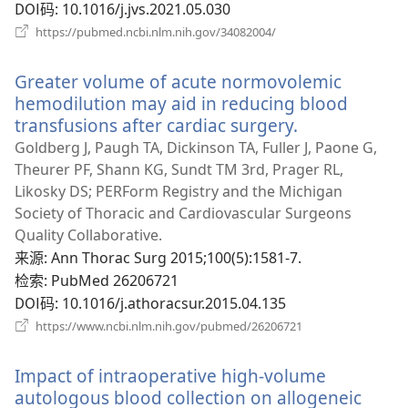
DOI码
‎: 10.1016/j.jvs.2021.05.030
（打
https://pubmed.ncbi.nlm.nih.gov/34082004/
开
新
Greater volume of acute normovolemic
窗
口）
hemodilution may aid in reducing blood
transfusions after cardiac surgery.
（打
开
Goldberg J, Paugh TA, Dickinson TA, Fuller J, Paone G,
新
Theurer PF, Shann KG, Sundt TM 3rd, Prager RL,
窗
Likosky DS; PERForm Registry and the Michigan
口）
Society of Thoracic and Cardiovascular Surgeons
Quality Collaborative.
来源
‎: Ann Thorac Surg 2015;100(5):1581-7.
检索
‎: PubMed 26206721
DOI码
‎: 10.1016/j.athoracsur.2015.04.135
（打
https://www.ncbi.nlm.nih.gov/pubmed/26206721
开
新
Impact of intraoperative high-volume
窗
口）
autologous blood collection on allogeneic