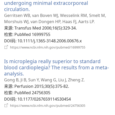
口）
undergoing minimal extracorporeal
circulation.
（打
开
Gerritsen WB, van Boven WJ, Wesselink RM, Smelt M,
新
Morshuis WJ, van Dongen HP, Haas FJ, Aarts LP.
窗
来源
‎: Transfus Med 2006;16(5):329-34.
口）
检索
‎: PubMed 16999755
DOI码
‎: 10.1111/j.1365-3148.2006.00676.x
（打
https://www.ncbi.nlm.nih.gov/pubmed/16999755
开
新
Is microplegia really superior to standard
窗
口）
blood cardioplegia? The results from a meta-
analysis.
（打
开
Gong B, Ji B, Sun Y, Wang G, Liu J, Zheng Z.
新
来源
‎: Perfusion 2015;30(5):375-82.
窗
检索
‎: PubMed 24756305
口）
DOI码
‎: 10.1177/0267659114530454
（打
https://www.ncbi.nlm.nih.gov/pubmed/24756305
开
新