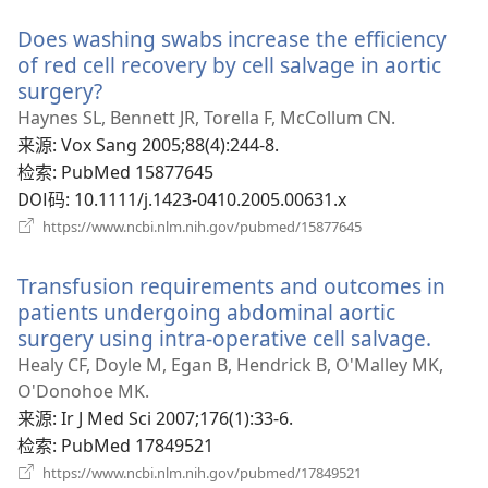
新
Does washing swabs increase the efficiency
窗
口）
of red cell recovery by cell salvage in aortic
surgery?
（打
开
Haynes SL, Bennett JR, Torella F, McCollum CN.
新
来源
‎: Vox Sang 2005;88(4):244-8.
窗
检索
‎: PubMed 15877645
口）
DOI码
‎: 10.1111/j.1423-0410.2005.00631.x
（打
https://www.ncbi.nlm.nih.gov/pubmed/15877645
开
新
Transfusion requirements and outcomes in
窗
口）
patients undergoing abdominal aortic
surgery using intra-operative cell salvage.
（打
开
Healy CF, Doyle M, Egan B, Hendrick B, O'Malley MK,
新
O'Donohoe MK.
窗
来源
‎: Ir J Med Sci 2007;176(1):33-6.
口）
检索
‎: PubMed 17849521
（打
https://www.ncbi.nlm.nih.gov/pubmed/17849521