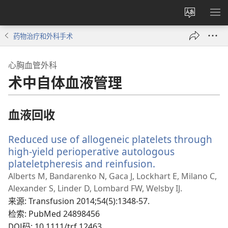
更
显
改
示
药物治疗和外科手术
网
菜
站
单
心胸血管外科
语
术中自体血液管理
言
血液回收
Reduced use of allogeneic platelets through
high-yield perioperative autologous
plateletpheresis and reinfusion.
（打
开
Alberts M, Bandarenko N, Gaca J, Lockhart E, Milano C,
新
Alexander S, Linder D, Lombard FW, Welsby IJ.
窗
来源
‎: Transfusion 2014;54(5):1348-57.
口）
检索
‎: PubMed 24898456
DOI码
‎: 10.1111/trf.12463