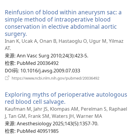
开
新
Reinfusion of blood within aneurysm sac: a
窗
口）
simple method of intraoperative blood
conservation in elective abdominal aortic
surgery.
（打
开
Inan K, Ucak A, Onan B, Hastaoglu O, Ugur M, Yilmaz
新
AT.
窗
来源
‎: Ann Vasc Surg 2010;24(3):423-5.
口）
检索
‎: PubMed 20036492
DOI码
‎: 10.1016/j.avsg.2009.07.033
（打
https://www.ncbi.nlm.nih.gov/pubmed/20036492
开
新
Exploring myths of perioperative autologous
窗
口）
red blood cell salvage.
（打
开
Kaufman M, Jahr JS, Klompas AM, Perelman S, Raphael
新
J, Tan GM, Frank SM, Waters JH, Warner MA
窗
来源
‎: Anesthesiology 2025;143(5):1357-70.
口）
检索
‎: PubMed 40951985