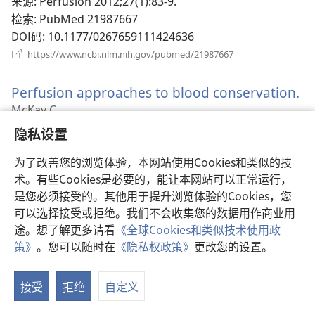
新
来源
‎: Perfusion 2012;27(1):83-9.
窗
检索
‎: PubMed 21987667
口）
DOI码
‎: 10.1177/0267659111424636
（打
https://www.ncbi.nlm.nih.gov/pubmed/21987667
开
新
Perfusion approaches to blood conservation.
（
窗
口）
开
McKay C.
新
来源
‎: Semin Cardiothorac Vasc Anesth 2007;11(4):252-
隐私设置
窗
5.
口
检索
为了改善您的浏览体验，本网站使用Cookies和类似的技
‎: PubMed 18270187
术。有些Cookies是必要的，能让本网站可以正常运行，
DOI码
‎: 10.1177/1089253207311158
是您必须接受的。其他用于提升浏览体验的Cookies，您
（打
https://www.ncbi.nlm.nih.gov/pubmed/18270187
开
可以选择接受或拒绝。我们不会收集您的数据用作商业用
新
途。想了解更多请看
《全球Cookies和类似技术使用政
Minimized extracorporeal circulation system
窗
策》
。您可以随时在
《隐私权政策》
更改您的设置。
口）
in coronary artery bypass surgery: a 10-year
single-center experience with 2243 patients.
（
开
接受
拒绝
自定义
Puehler T, Haneya A, Philipp A, Zausig YA, Kobuch R,
新
Diez C, Birnbaum DE, Schmid C.