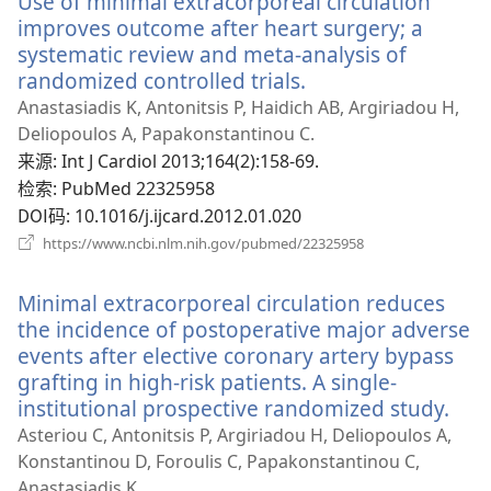
Use of minimal extracorporeal circulation
improves outcome after heart surgery; a
systematic review and meta-analysis of
randomized controlled trials.
（打
开
Anastasiadis K, Antonitsis P, Haidich AB, Argiriadou H,
新
Deliopoulos A, Papakonstantinou C.
窗
来源
‎: Int J Cardiol 2013;164(2):158-69.
口）
检索
‎: PubMed 22325958
DOI码
‎: 10.1016/j.ijcard.2012.01.020
（打
https://www.ncbi.nlm.nih.gov/pubmed/22325958
开
新
Minimal extracorporeal circulation reduces
窗
口）
the incidence of postoperative major adverse
events after elective coronary artery bypass
grafting in high-risk patients. A single-
institutional prospective randomized study.
（打
开
Asteriou C, Antonitsis P, Argiriadou H, Deliopoulos A,
新
Konstantinou D, Foroulis C, Papakonstantinou C,
窗
Anastasiadis K.