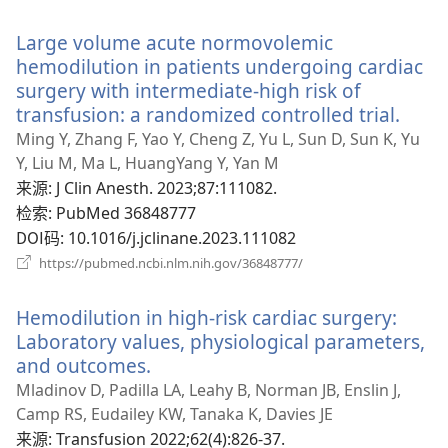
开
新
Large volume acute normovolemic
窗
口）
hemodilution in patients undergoing cardiac
surgery with intermediate-high risk of
transfusion: a randomized controlled trial.
（打
开
Ming Y, Zhang F, Yao Y, Cheng Z, Yu L, Sun D, Sun K, Yu
新
Y, Liu M, Ma L, HuangYang Y, Yan M
窗
来源
‎: J Clin Anesth. 2023;87:111082.
口）
检索
‎: PubMed 36848777
DOI码
‎: 10.1016/j.jclinane.2023.111082
（打
https://pubmed.ncbi.nlm.nih.gov/36848777/
开
新
Hemodilution in high-risk cardiac surgery:
窗
口）
Laboratory values, physiological parameters,
and outcomes.
（打
开
Mladinov D, Padilla LA, Leahy B, Norman JB, Enslin J,
新
Camp RS, Eudailey KW, Tanaka K, Davies JE
窗
来源
‎: Transfusion 2022;62(4):826-37.