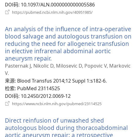
DOI码
‎: 10.1097/ALN.0000000000005586
（打
https://pubmed.ncbi.nlm.nih.gov/40951985/
开
新
An analysis of the influence of intra-operative
窗
口）
blood salvage and autologous transfusion on
reducing the need for allogeneic transfusion
in elective infrarenal abdominal aortic
aneurysm repair.
（打
开
Pasternak J, Nikolic D, Milosevic D, Popovic V, Markovic
新
V.
窗
来源
‎: Blood Transfus 2014;12 Suppl 1:s182-6.
口）
检索
‎: PubMed 23114525
DOI码
‎: 10.2450/2012.0069-12
（打
https://www.ncbi.nlm.nih.gov/pubmed/23114525
开
新
Direct reinfusion of unwashed shed
窗
口）
autologous blood during thoracoabdominal
aortic aneurysm repair: a retrospective