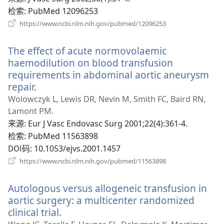
口
检索
‎: PubMed 12096253
（打
https://www.ncbi.nlm.nih.gov/pubmed/12096253
开
新
The effect of acute normovolaemic
窗
口）
haemodilution on blood transfusion
requirements in abdominal aortic aneurysm
repair.
（打
开
Wolowczyk L, Lewis DR, Nevin M, Smith FC, Baird RN,
新
Lamont PM.
窗
来源
‎: Eur J Vasc Endovasc Surg 2001;22(4):361-4.
口）
检索
‎: PubMed 11563898
DOI码
‎: 10.1053/ejvs.2001.1457
（打
https://www.ncbi.nlm.nih.gov/pubmed/11563898
开
新
Autologous versus allogeneic transfusion in
窗
口）
aortic surgery: a multicenter randomized
clinical trial.
（打