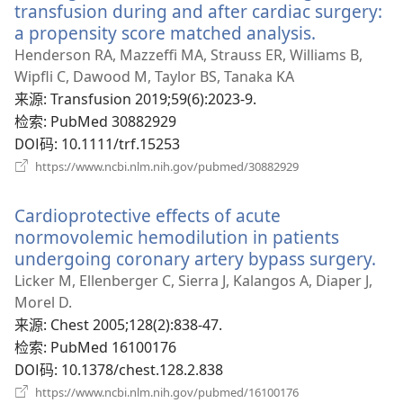
transfusion during and after cardiac surgery:
a propensity score matched analysis.
（打
开
Henderson RA, Mazzeffi MA, Strauss ER, Williams B,
新
Wipfli C, Dawood M, Taylor BS, Tanaka KA
窗
来源
‎: Transfusion 2019;59(6):2023-9.
口）
检索
‎: PubMed 30882929
DOI码
‎: 10.1111/trf.15253
（打
https://www.ncbi.nlm.nih.gov/pubmed/30882929
开
新
Cardioprotective effects of acute
窗
口）
normovolemic hemodilution in patients
undergoing coronary artery bypass surgery.
（
开
Licker M, Ellenberger C, Sierra J, Kalangos A, Diaper J,
新
Morel D.
窗
来源
‎: Chest 2005;128(2):838-47.
口
检索
‎: PubMed 16100176
DOI码
‎: 10.1378/chest.128.2.838
（打
https://www.ncbi.nlm.nih.gov/pubmed/16100176