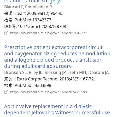
in adult cardiac surgery.
（打
开
Biancari F, Rimpiläinen R.
新
来源
‎: Heart 2009;95(12):964-9.
窗
检索
‎: PubMed 19342377
口）
DOI码
‎: 10.1136/hrt.2008.158709
（打
https://www.ncbi.nlm.nih.gov/pubmed/19342377
开
新
Prescriptive patient extracorporeal circuit
窗
口）
and oxygenator sizing reduces hemodilution
and allogeneic blood product transfusion
during adult cardiac surgery.
（打
开
Bronson SL, Riley JB, Blessing JP, Ereth MH, Dearani JA.
新
来源
‎: J Extra Corpor Technol 2013;45(3):167-72.
窗
检索
‎: PubMed 24303598
口）
（打
https://www.ncbi.nlm.nih.gov/pubmed/24303598
开
新
Aortic valve replacement in a dialysis-
窗
口）
dependent Jehovah's Witness: successful use