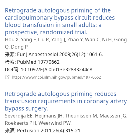
新
Retrograde autologous priming of the
窗
口）
cardiopulmonary bypass circuit reduces
blood transfusion in small adults: a
prospective, randomized trial.
（打
开
Hou X, Yang F, Liu R, Yang J, Zhao Y, Wan C, Ni H, Gong
新
Q, Dong P.
窗
来源
‎: Eur J Anaesthesiol 2009;26(12):1061-6.
口）
检索
‎: PubMed 19770662
DOI码
‎: 10.1097/EJA.0b013e32833244c8
（打
https://www.ncbi.nlm.nih.gov/pubmed/19770662
开
新
Retrograde autologous priming reduces
窗
口）
transfusion requirements in coronary artery
bypass surgery.
（打
开
Severdija EE, Heijmans JH, Theunissen M, Maessen JG,
新
Roekaerts PH, Weerwind PW.
窗
来源
‎: Perfusion 2011;26(4):315-21.