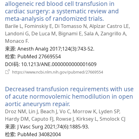
allogeneic red blood cell transfusion in
cardiac surgery: a systematic review and
meta-analysis of randomized trials.
（打
开
Barile L, Fominskiy E, Di Tomasso N, Alpìzar Castro LE,
新
Landoni G, De Luca M, Bignami E, Sala A, Zangrillo A,
窗
Monaco F.
口）
来源
‎: Anesth Analg 2017;124(3):743-52.
检索
‎: PubMed 27669554
DOI码
‎: 10.1213/ANE.0000000000001609
（打
https://www.ncbi.nlm.nih.gov/pubmed/27669554
开
新
Decreased transfusion requirements with use
窗
口）
of acute normovolemic hemodilution in open
aortic aneurysm repair.
（打
开
Droz NM, Lin J, Beach J, Vo C, Morrow K, Lyden SP,
新
Hardy DM, Caputo FJ, Rowse J, Kirksey L, Smolock CJ
窗
来源
‎: J Vasc Surg 2021;74(6):1885-93.
口）
检索
‎: PubMed 34082004