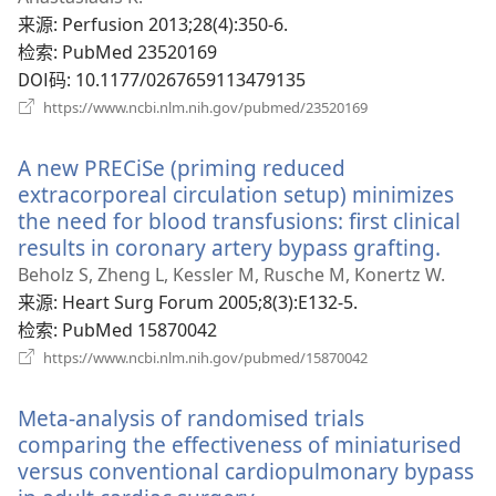
口）
来源
‎: Perfusion 2013;28(4):350-6.
检索
‎: PubMed 23520169
DOI码
‎: 10.1177/0267659113479135
（打
https://www.ncbi.nlm.nih.gov/pubmed/23520169
开
新
A new PRECiSe (priming reduced
窗
口）
extracorporeal circulation setup) minimizes
the need for blood transfusions: first clinical
results in coronary artery bypass grafting.
（打
开
Beholz S, Zheng L, Kessler M, Rusche M, Konertz W.
新
来源
‎: Heart Surg Forum 2005;8(3):E132-5.
窗
检索
‎: PubMed 15870042
口）
（打
https://www.ncbi.nlm.nih.gov/pubmed/15870042
开
新
Meta-analysis of randomised trials
窗
口）
comparing the effectiveness of miniaturised
versus conventional cardiopulmonary bypass