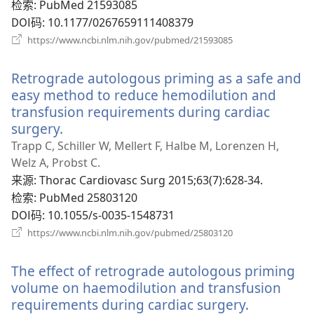
口）
检索
‎: PubMed 21593085
DOI码
‎: 10.1177/0267659111408379
（打
https://www.ncbi.nlm.nih.gov/pubmed/21593085
开
新
Retrograde autologous priming as a safe and
窗
口）
easy method to reduce hemodilution and
transfusion requirements during cardiac
surgery.
（打
开
Trapp C, Schiller W, Mellert F, Halbe M, Lorenzen H,
新
Welz A, Probst C.
窗
来源
‎: Thorac Cardiovasc Surg 2015;63(7):628-34.
口）
检索
‎: PubMed 25803120
DOI码
‎: 10.1055/s-0035-1548731
（打
https://www.ncbi.nlm.nih.gov/pubmed/25803120
开
新
The effect of retrograde autologous priming
窗
口）
volume on haemodilution and transfusion
requirements during cardiac surgery.
（打