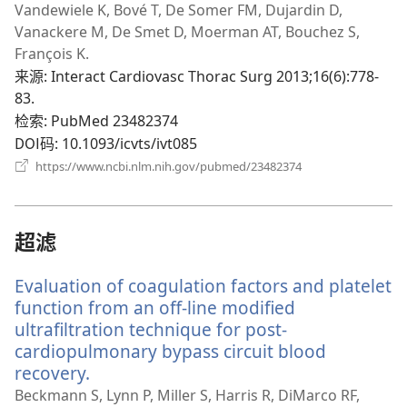
开
Vandewiele K, Bové T, De Somer FM, Dujardin D,
新
Vanackere M, De Smet D, Moerman AT, Bouchez S,
窗
François K.
口）
来源
‎: Interact Cardiovasc Thorac Surg 2013;16(6):778-
83.
检索
‎: PubMed 23482374
DOI码
‎: 10.1093/icvts/ivt085
（打
https://www.ncbi.nlm.nih.gov/pubmed/23482374
开
新
窗
口）
超滤
Evaluation of coagulation factors and platelet
function from an off-line modified
ultrafiltration technique for post-
cardiopulmonary bypass circuit blood
recovery.
（打
开
Beckmann S, Lynn P, Miller S, Harris R, DiMarco RF,