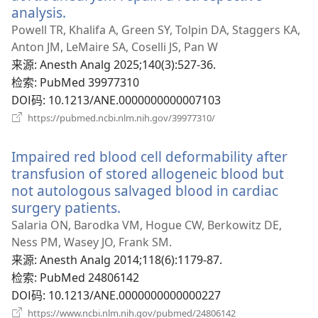
analysis.
（打
开
Powell TR, Khalifa A, Green SY, Tolpin DA, Staggers KA,
新
Anton JM, LeMaire SA, Coselli JS, Pan W
窗
来源
‎: Anesth Analg 2025;140(3):527-36.
口）
检索
‎: PubMed 39977310
DOI码
‎: 10.1213/ANE.0000000000007103
（打
https://pubmed.ncbi.nlm.nih.gov/39977310/
开
新
Impaired red blood cell deformability after
窗
口）
transfusion of stored allogeneic blood but
not autologous salvaged blood in cardiac
surgery patients.
（打
开
Salaria ON, Barodka VM, Hogue CW, Berkowitz DE,
新
Ness PM, Wasey JO, Frank SM.
窗
来源
‎: Anesth Analg 2014;118(6):1179-87.
口）
检索
‎: PubMed 24806142
DOI码
‎: 10.1213/ANE.0000000000000227
（打
https://www.ncbi.nlm.nih.gov/pubmed/24806142