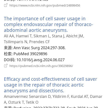
（打
https://www.ncbi.nlm.nih.gov/pubmed/24898456
开
新
The importance of cell saver usage in
窗
口）
complex endovascular repair of thoraco-
abdominal aortic aneurysms.
（打
开
Ali AA, Hamwi T, Sikman L, Stana J, Abicht JM,
新
Tsilimparis N, Prendes CF
窗
来源
‎: Ann Vasc Surg 2024:297-308.
口）
检索
‎: PubMed 39029896
DOI码
‎: 10.1016/j.avsg.2024.06.027
（打
https://pubmed.ncbi.nlm.nih.gov/39029896/
开
新
Efficacy and cost-effectiveness of cell saver
窗
口）
usage in the repair of thoracic aortic
aneurysms and dissections.
（打
开
Amanvermez Senarslan D, Yildirim F, Kurdal AT, Damar
新
A, Ozturk T, Tetik O
窗