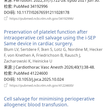
来源
‎: Perfusion. 2022;37(7):722-28. Epub 2021 Jun 30.
口）
检索
‎: PubMed 34192996
DOI码
‎: 10.1177/02676591211028178
（打
https://pubmed.ncbi.nlm.nih.gov/34192996/
开
新
Preservation of platelet function after
窗
口）
intraoperative cell salvage using the i-SEP
Same device in cardiac surgery.
（打
开
Blum LV, Sertdere F, Iken S, Lotz G, Nordine M, Hecker
新
F, von Knethen A, Friedrichson B, Rausch J,
窗
Zacharowski K, Heinicke U
口）
来源
‎: J Cardiothorac Vasc Anesth 2026;40(1):38-48.
检索
‎: PubMed 41224600
DOI码
‎: 10.1053/j.jvca.2025.10.024
（打
https://pubmed.ncbi.nlm.nih.gov/41224600/
开
新
Cell salvage for minimising perioperative
窗
口）
allogeneic blood transfusion.
（打