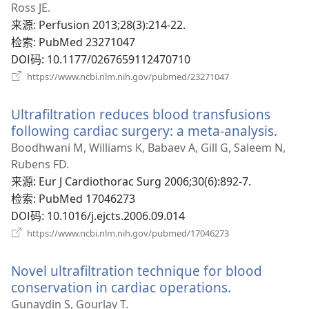
新
Ross JE.
窗
来源
‎: Perfusion 2013;28(3):214-22.
口）
检索
‎: PubMed 23271047
DOI码
‎: 10.1177/0267659112470710
（打
https://www.ncbi.nlm.nih.gov/pubmed/23271047
开
新
Ultrafiltration reduces blood transfusions
窗
口）
following cardiac surgery: a meta-analysis.
（打
开
Boodhwani M, Williams K, Babaev A, Gill G, Saleem N,
新
Rubens FD.
窗
来源
‎: Eur J Cardiothorac Surg 2006;30(6):892-7.
口）
检索
‎: PubMed 17046273
DOI码
‎: 10.1016/j.ejcts.2006.09.014
（打
https://www.ncbi.nlm.nih.gov/pubmed/17046273
开
新
Novel ultrafiltration technique for blood
窗
口）
conservation in cardiac operations.
（打
开
Gunaydin S, Gourlay T.