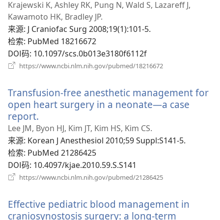
开
Krajewski K, Ashley RK, Pung N, Wald S, Lazareff J,
新
Kawamoto HK, Bradley JP.
窗
来源
‎: J Craniofac Surg 2008;19(1):101-5.
口）
检索
‎: PubMed 18216672
DOI码
‎: 10.1097/scs.0b013e3180f6112f
（打
https://www.ncbi.nlm.nih.gov/pubmed/18216672
开
新
Transfusion-free anesthetic management for
窗
口）
open heart surgery in a neonate—a case
report.
（打
开
Lee JM, Byon HJ, Kim JT, Kim HS, Kim CS.
新
来源
‎: Korean J Anesthesiol 2010;59 Suppl:S141-5.
窗
检索
‎: PubMed 21286425
口）
DOI码
‎: 10.4097/kjae.2010.59.S.S141
（打
https://www.ncbi.nlm.nih.gov/pubmed/21286425
开
新
Effective pediatric blood management in
窗
口）
craniosynostosis surgery: a long-term