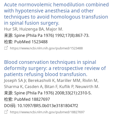
Acute normovolemic hemodilution combined
窗
口）
with hypotensive anesthesia and other
techniques to avoid homologous transfusion
in spinal fusion surgery.
（打
开
Hur SR, Huizenga BA, Major M.
新
来源
‎: Spine (Phila Pa 1976) 1992;17(8):867-73.
窗
检索
‎: PubMed 1523488
口）
（打
https://www.ncbi.nlm.nih.gov/pubmed/1523488
开
新
Blood conservation techniques in spinal
窗
口）
deformity surgery: a retrospective review of
patients refusing blood transfusion.
（打
开
Joseph SA Jr, Berekashvili K, Mariller MM, Rivlin M,
新
Sharma K, Casden A, Bitan F, Kuflik P, Neuwirth M.
窗
来源
‎: Spine (Phila Pa 1976) 2008;33(21):2310-5.
口）
检索
‎: PubMed 18827697
DOI码
‎: 10.1097/BRS.0b013e31818047f2
（打
https://www.ncbi.nlm.nih.gov/pubmed/18827697