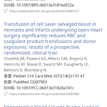
DOI码
‎: 10.1097/BRS.0b013e3181bdf22a
（打
https://www.ncbi.nlm.nih.gov/pubmed/20081521
开
新
Transfusion of cell saver salvaged blood in
窗
口）
neonates and infants undergoing open heart
surgery significantly reduces RBC and
coagulant product transfusions and donor
exposures: results of a prospective,
randomized, clinical trial.
（打
开
Cholette JM, Powers KS, Alfieris GM, Angona R,
新
Henrichs KF, Masel D, Swartz MF, Daugherty LE,
窗
Belmont K, Blumberg N.
口）
来源
‎: Pediatr Crit Care Med 2013;14(2):137-47.
检索
‎: PubMed 23287903
DOI码
‎: 10.1097/PCC.0b013e31826e741c
（打
https://www.ncbi.nlm.nih.gov/pubmed/23287903
开
新
Perioperative blood salvage during surgical
窗