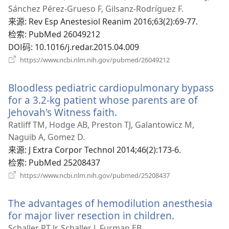
新
Sánchez Pérez-Grueso F, Gilsanz-Rodríguez F.
窗
来源
‎: Rev Esp Anestesiol Reanim 2016;63(2):69-77.
口）
检索
‎: PubMed 26049212
DOI码
‎: 10.1016/j.redar.2015.04.009
（打
https://www.ncbi.nlm.nih.gov/pubmed/26049212
开
新
Bloodless pediatric cardiopulmonary bypass
窗
口）
for a 3.2-kg patient whose parents are of
Jehovah's Witness faith.
（打
开
Ratliff TM, Hodge AB, Preston TJ, Galantowicz M,
新
Naguib A, Gomez D.
窗
来源
‎: J Extra Corpor Technol 2014;46(2):173-6.
口）
检索
‎: PubMed 25208437
（打
https://www.ncbi.nlm.nih.gov/pubmed/25208437
开
新
The advantages of hemodilution anesthesia
窗
口）
for major liver resection in children.
（打
开
Schaller RT Jr, Schaller J, Furman EB.