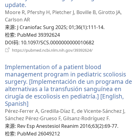
update.
（打
开
Moore R, Pfershy H, Pletcher J, Boville B, Girotto JA,
新
Carlson AR
窗
来源
‎: J Craniofac Surg 2025; 01;36(1):111-14.
口）
检索
‎: PubMed 39392624
DOI码
‎: 10.1097/SCS.0000000000010682
（打
https://pubmed.ncbi.nlm.nih.gov/39392624/
开
新
Implementation of a patient blood
窗
口）
management program in pediatric scoliosis
surgery. [Implementación de un programa de
alternativas a la transfusión sanguínea en
cirugía de escoliosis en pediatría.] [English,
Spanish]
（打
开
Pérez-Ferrer A, Gredilla-Díaz E, de Vicente-Sánchez J,
新
Sánchez Pérez-Grueso F, Gilsanz-Rodríguez F.
窗
来源
‎: Rev Esp Anestesiol Reanim 2016;63(2):69-77.
口）
检索
‎: PubMed 26049212