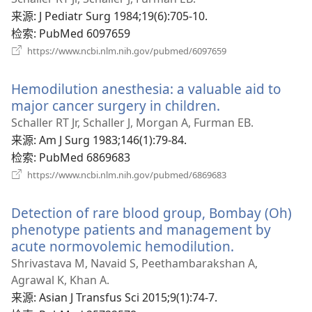
新
来源
‎: J Pediatr Surg 1984;19(6):705-10.
窗
检索
‎: PubMed 6097659
口）
（打
https://www.ncbi.nlm.nih.gov/pubmed/6097659
开
新
Hemodilution anesthesia: a valuable aid to
窗
口）
major cancer surgery in children.
（打
开
Schaller RT Jr, Schaller J, Morgan A, Furman EB.
新
来源
‎: Am J Surg 1983;146(1):79-84.
窗
检索
‎: PubMed 6869683
口）
（打
https://www.ncbi.nlm.nih.gov/pubmed/6869683
开
新
Detection of rare blood group, Bombay (Oh)
窗
口）
phenotype patients and management by
acute normovolemic hemodilution.
（打
开
Shrivastava M, Navaid S, Peethambarakshan A,
新
Agrawal K, Khan A.
窗
来源
‎: Asian J Transfus Sci 2015;9(1):74-7.