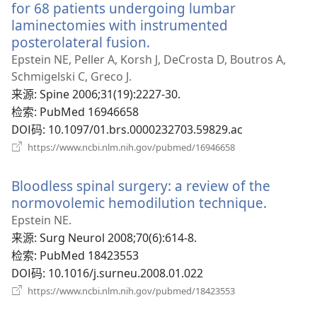
for 68 patients undergoing lumbar
laminectomies with instrumented
posterolateral fusion.
（打
开
Epstein NE, Peller A, Korsh J, DeCrosta D, Boutros A,
新
Schmigelski C, Greco J.
窗
来源
‎: Spine 2006;31(19):2227-30.
口）
检索
‎: PubMed 16946658
DOI码
‎: 10.1097/01.brs.0000232703.59829.ac
（打
https://www.ncbi.nlm.nih.gov/pubmed/16946658
开
新
Bloodless spinal surgery: a review of the
窗
口）
normovolemic hemodilution technique.
（打
开
Epstein NE.
新
来源
‎: Surg Neurol 2008;70(6):614-8.
窗
检索
‎: PubMed 18423553
口）
DOI码
‎: 10.1016/j.surneu.2008.01.022
（打
https://www.ncbi.nlm.nih.gov/pubmed/18423553
开
新