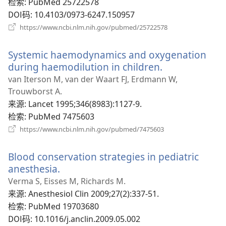
口）
检索
‎: PubMed 25722578
DOI码
‎: 10.4103/0973-6247.150957
（打
https://www.ncbi.nlm.nih.gov/pubmed/25722578
开
新
Systemic haemodynamics and oxygenation
窗
口）
during haemodilution in children.
（打
开
van Iterson M, van der Waart FJ, Erdmann W,
新
Trouwborst A.
窗
来源
‎: Lancet 1995;346(8983):1127-9.
口）
检索
‎: PubMed 7475603
（打
https://www.ncbi.nlm.nih.gov/pubmed/7475603
开
新
Blood conservation strategies in pediatric
窗
口）
anesthesia.
（打
开
Verma S, Eisses M, Richards M.
新
来源
‎: Anesthesiol Clin 2009;27(2):337-51.
窗
检索
‎: PubMed 19703680
口）
DOI码
‎: 10.1016/j.anclin.2009.05.002