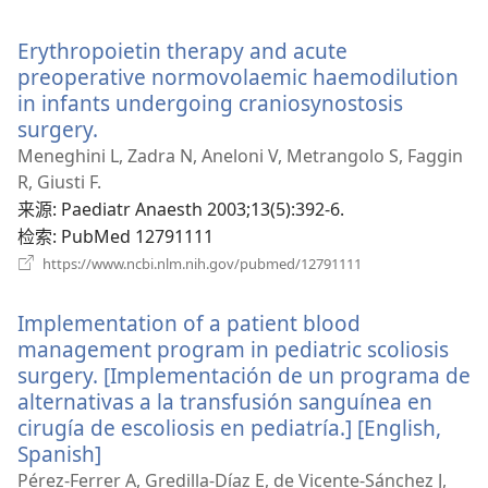
开
新
Erythropoietin therapy and acute
窗
口）
preoperative normovolaemic haemodilution
in infants undergoing craniosynostosis
surgery.
（打
开
Meneghini L, Zadra N, Aneloni V, Metrangolo S, Faggin
新
R, Giusti F.
窗
来源
‎: Paediatr Anaesth 2003;13(5):392-6.
口）
检索
‎: PubMed 12791111
（打
https://www.ncbi.nlm.nih.gov/pubmed/12791111
开
新
Implementation of a patient blood
窗
口）
management program in pediatric scoliosis
surgery. [Implementación de un programa de
alternativas a la transfusión sanguínea en
cirugía de escoliosis en pediatría.] [English,
Spanish]
（打
开
Pérez-Ferrer A, Gredilla-Díaz E, de Vicente-Sánchez J,