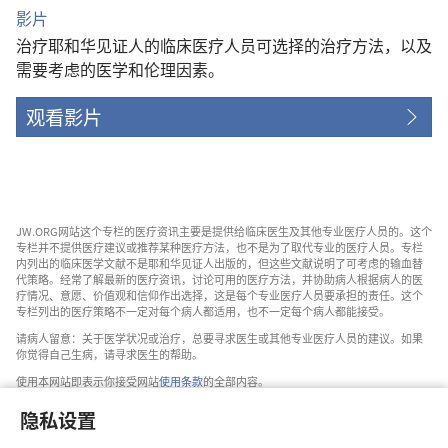
影片
治疗耶和华见证人的临床医疗人员可选择的治疗方法，以及
需要考虑的医学和伦理因素。
观看影片
JW.ORG网站这个专栏的医疗资讯主要是提供给临床医生及其他专业医疗人员的。这个
专栏并不提供医疗建议或推荐某种医疗方法，也不是为了取代专业的医疗人员。专栏
内列出的临床医学文献不是耶和华见证人出版的，但这些文献说明了可考虑的输血替
代策略。经常了解最新的医疗资讯，讨论可用的医疗方法，并协助病人根据病人的医
疗情况、意愿、价值观和信仰作出选择，这是每个专业医疗人员要承担的责任。这个
专栏列出的医疗策略不一定对每个病人都适用，也不一定每个病人都能接受。
请病人留意：关于医学状况或治疗，总要寻求医生或其他专业医疗人员的建议。如果
你觉得自己生病，请寻求医生的帮助。
使用本网站即表示你接受网站
使用条款
的全部内容。
隐私设置