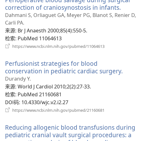
口）
correction of craniosynostosis in infants.
（打
开
Dahmani S, Orliaguet GA, Meyer PG, Blanot S, Renier D,
新
Carli PA.
窗
来源
‎: Br J Anaesth 2000;85(4):550-5.
口）
检索
‎: PubMed 11064613
（打
https://www.ncbi.nlm.nih.gov/pubmed/11064613
开
新
Perfusionist strategies for blood
窗
口）
conservation in pediatric cardiac surgery.
（打
开
Durandy Y.
新
来源
‎: World J Cardiol 2010;2(2):27-33.
窗
检索
‎: PubMed 21160681
口）
DOI码
‎: 10.4330/wjc.v2.i2.27
（打
https://www.ncbi.nlm.nih.gov/pubmed/21160681
开
新
Reducing allogenic blood transfusions during
窗
口）
pediatric cranial vault surgical procedures: a