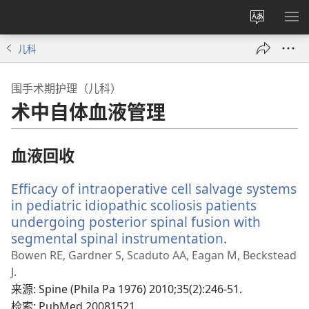
更
显
改
示
儿科
网
菜
站
单
围手术期护理（儿科）
语
术中自体血液管理
言
血液回收
Efficacy of intraoperative cell salvage systems
in pediatric idiopathic scoliosis patients
undergoing posterior spinal fusion with
segmental spinal instrumentation.
（打
开
Bowen RE, Gardner S, Scaduto AA, Eagan M, Beckstead
新
J.
窗
来源
‎: Spine (Phila Pa 1976) 2010;35(2):246-51.
口）
检索
‎: PubMed 20081521