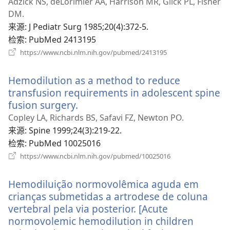
开
Adzick NS, deLorimier AA, Harrison MR, Glick PL, Fisher
新
DM.
窗
来源
‎: J Pediatr Surg 1985;20(4):372-5.
口）
检索
‎: PubMed 2413195
（打
https://www.ncbi.nlm.nih.gov/pubmed/2413195
开
新
Hemodilution as a method to reduce
窗
口）
transfusion requirements in adolescent spine
fusion surgery.
（打
开
Copley LA, Richards BS, Safavi FZ, Newton PO.
新
来源
‎: Spine 1999;24(3):219-22.
窗
检索
‎: PubMed 10025016
口）
（打
https://www.ncbi.nlm.nih.gov/pubmed/10025016
开
新
Hemodiluição normovolêmica aguda em
窗
口）
crianças submetidas a artrodese de coluna
vertebral pela via posterior. [Acute
normovolemic hemodilution in children