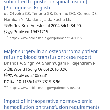
submitted to posterior spinal fusion.]
[Portuguese, English]
（打
开
de Oliveira GS, Tenório SB, Cumino DO, Gomes DB,
新
Namba EN, Maidana JL, da Rocha LE.
窗
来源
‎: Rev Bras Anestesiol 2004;54(1):84-90.
口）
检索
‎: PubMed 19471715
（打
https://www.ncbi.nlm.nih.gov/pubmed/19471715
开
新
Major surgery in an osteosarcoma patient
窗
口）
refusing blood transfusion: case report.
（打
开
Dhanoa A, Singh VA, Shanmugam R, Rajendram R.
新
来源
‎: World J Surg Oncol 2010;8:96.
窗
检索
‎: PubMed 21059231
口）
DOI码
‎: 10.1186/1477-7819-8-96
（打
https://www.ncbi.nlm.nih.gov/pubmed/21059231
开
新
Impact of intraoperative normovolemic
窗
口）
hemodilution on transfusion requirements