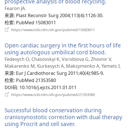
prospective analysis of blood recycling.
（打
开
Fearon JA.
新
来源
‎: Plast Reconstr Surg 2004;113(4):1126-30.
窗
检索
‎: PubMed 15083011
口）
（打
https://www.ncbi.nlm.nih.gov/pubmed/15083011
开
新
Open cardiac surgery in the first hours of life
窗
口）
using autologous umbilical cord blood.
（打
开
Fedevych O, Chasovskyi K, Vorobiova G, Zhovnir V,
新
Makarenko M, Kurkevych A, Maksymenko A, Yemets I.
窗
来源
‎: Eur J Cardiothorac Surg 2011;40(4):985-9.
口）
检索
‎: PubMed 21353580
DOI码
‎: 10.1016/j.ejcts.2011.01.011
（打
https://www.ncbi.nlm.nih.gov/pubmed/21353580
开
新
Successful blood conservation during
窗
口）
craniosynostotic correction with dual therapy
using Procrit and cell saver.
（打