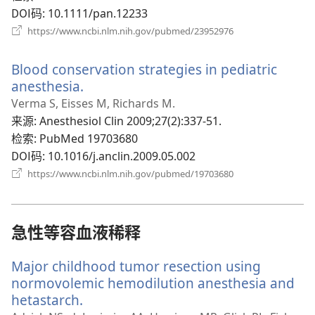
DOI码
‎: 10.1111/pan.12233
（打
https://www.ncbi.nlm.nih.gov/pubmed/23952976
开
新
Blood conservation strategies in pediatric
窗
口）
anesthesia.
（打
开
Verma S, Eisses M, Richards M.
新
来源
‎: Anesthesiol Clin 2009;27(2):337-51.
窗
检索
‎: PubMed 19703680
口）
DOI码
‎: 10.1016/j.anclin.2009.05.002
（打
https://www.ncbi.nlm.nih.gov/pubmed/19703680
开
新
窗
口）
急性等容血液稀释
Major childhood tumor resection using
normovolemic hemodilution anesthesia and
hetastarch.
（打