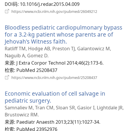
DOI码
‎: 10.1016/j.redar.2015.04.009
（打
https://www.ncbi.nlm.nih.gov/pubmed/26049212
开
新
Bloodless pediatric cardiopulmonary bypass
窗
口）
for a 3.2-kg patient whose parents are of
Jehovah's Witness faith.
（打
开
Ratliff TM, Hodge AB, Preston TJ, Galantowicz M,
新
Naguib A, Gomez D.
窗
来源
‎: J Extra Corpor Technol 2014;46(2):173-6.
口）
检索
‎: PubMed 25208437
（打
https://www.ncbi.nlm.nih.gov/pubmed/25208437
开
新
Economic evaluation of cell salvage in
窗
口）
pediatric surgery.
（打
开
Samnaliev M, Tran CM, Sloan SR, Gasior I, Lightdale JR,
新
Brustowicz RM.
窗
来源
‎: Paediatr Anaesth 2013;23(11):1027-34.
口）
检索
‎: PubMed 23952976