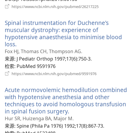
（打
https://www.ncbi.nlm.nih.gov/pubmed/26217225
开
新
Spinal instrumentation for Duchenne's
窗
口）
muscular dystrophy: experience of
hypotensive anaesthesia to minimise blood
loss.
（打
开
Fox HJ, Thomas CH, Thompson AG.
新
来源
‎: J Pediatr Orthop 1997;17(6):750-3.
窗
检索
‎: PubMed 9591976
口）
（打
https://www.ncbi.nlm.nih.gov/pubmed/9591976
开
新
Acute normovolemic hemodilution combined
窗
口）
with hypotensive anesthesia and other
techniques to avoid homologous transfusion
in spinal fusion surgery.
（打
开
Hur SR, Huizenga BA, Major M.
新
来源
‎: Spine (Phila Pa 1976) 1992;17(8):867-73.
窗