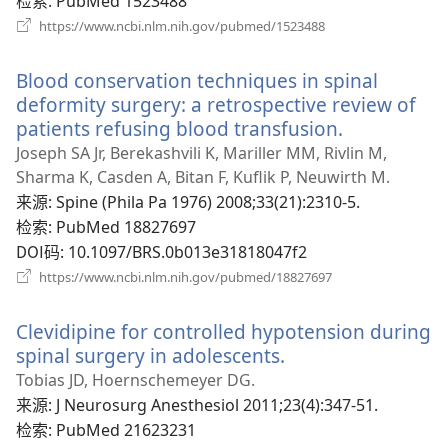
检索
‎: PubMed 1523488
口）
（打
https://www.ncbi.nlm.nih.gov/pubmed/1523488
开
新
Blood conservation techniques in spinal
窗
口）
deformity surgery: a retrospective review of
patients refusing blood transfusion.
（打
开
Joseph SA Jr, Berekashvili K, Mariller MM, Rivlin M,
新
Sharma K, Casden A, Bitan F, Kuflik P, Neuwirth M.
窗
来源
‎: Spine (Phila Pa 1976) 2008;33(21):2310-5.
口）
检索
‎: PubMed 18827697
DOI码
‎: 10.1097/BRS.0b013e31818047f2
（打
https://www.ncbi.nlm.nih.gov/pubmed/18827697
开
新
Clevidipine for controlled hypotension during
窗
口）
spinal surgery in adolescents.
（打
开
Tobias JD, Hoernschemeyer DG.
新
来源
‎: J Neurosurg Anesthesiol 2011;23(4):347-51.
窗
检索
‎: PubMed 21623231