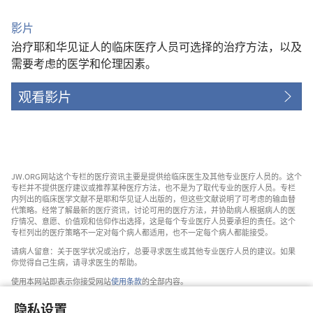
影片
治疗耶和华见证人的临床医疗人员可选择的治疗方法，以及
需要考虑的医学和伦理因素。
观看影片
JW.ORG网站这个专栏的医疗资讯主要是提供给临床医生及其他专业医疗人员的。这个
专栏并不提供医疗建议或推荐某种医疗方法，也不是为了取代专业的医疗人员。专栏
内列出的临床医学文献不是耶和华见证人出版的，但这些文献说明了可考虑的输血替
代策略。经常了解最新的医疗资讯，讨论可用的医疗方法，并协助病人根据病人的医
疗情况、意愿、价值观和信仰作出选择，这是每个专业医疗人员要承担的责任。这个
专栏列出的医疗策略不一定对每个病人都适用，也不一定每个病人都能接受。
请病人留意：关于医学状况或治疗，总要寻求医生或其他专业医疗人员的建议。如果
你觉得自己生病，请寻求医生的帮助。
使用本网站即表示你接受网站
使用条款
的全部内容。
隐私设置