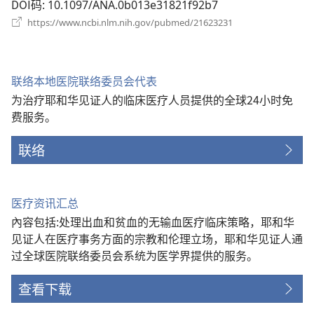
口）
DOI码
‎: 10.1097/ANA.0b013e31821f92b7
（打
https://www.ncbi.nlm.nih.gov/pubmed/21623231
开
新
窗
口）
联络本地医院联络委员会代表
为治疗耶和华见证人的临床医疗人员提供的全球24小时免
费服务。
联络
医疗资讯汇总
內容包括:处理出血和贫血的无输血医疗临床策略，耶和华
见证人在医疗事务方面的宗教和伦理立场，耶和华见证人通
过全球医院联络委员会系统为医学界提供的服务。
查看下载