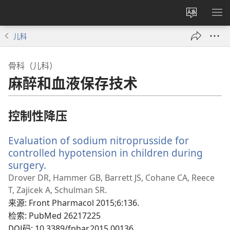
更
显
改
示
儿科
网
菜
站
单
骨科（儿科）
语
麻醉和血液保存技术
言
控制性降压
Evaluation of sodium nitroprusside for
controlled hypotension in children during
surgery.
（打
开
Drover DR, Hammer GB, Barrett JS, Cohane CA, Reece
新
T, Zajicek A, Schulman SR.
窗
来源
‎: Front Pharmacol 2015;6:136.
口）
检索
‎: PubMed 26217225
DOI码
‎: 10.3389/fphar.2015.00136