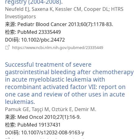
registry (2004-2008).
（打
开
Neufeld EJ, Saxena K, Kessler CM, Cooper DL; HTRS
新
Investigators
窗
来源
‎: Pediatr Blood Cancer 2013;60(7):1178-83.
口）
检索
‎: PubMed 23335449
DOI码
‎: 10.1002/pbc.24472
（打
https://www.ncbi.nlm.nih.gov/pubmed/23335449
开
新
Successful treatment of severe
窗
口）
gastrointestinal bleeding after chemotherapy
in acute myeloblastic leukemia with
recombinant activated factor VII: report on
one case and review of other uses in acute
leukemias.
（打
开
Pamuk GE, Taşçi M, Oztürk E, Demir M.
新
来源
‎: Med Oncol 2010;27(1):16-9.
窗
检索
‎: PubMed 19137431
口）
DOI码
‎: 10.1007/s12032-008-9163-y
（打