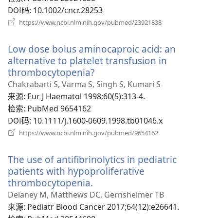
DOI码
‎: 10.1002/cncr.28253
（打
https://www.ncbi.nlm.nih.gov/pubmed/23921838
开
新
Low dose bolus aminocaproic acid: an
窗
口）
alternative to platelet transfusion in
thrombocytopenia?
（打
开
Chakrabarti S, Varma S, Singh S, Kumari S
新
来源
‎: Eur J Haematol 1998;60(5):313-4.
窗
检索
‎: PubMed 9654162
口）
DOI码
‎: 10.1111/j.1600-0609.1998.tb01046.x
（打
https://www.ncbi.nlm.nih.gov/pubmed/9654162
开
新
The use of antifibrinolytics in pediatric
窗
口）
patients with hypoproliferative
thrombocytopenia.
（打
开
Delaney M, Matthews DC, Gernsheimer TB
新
来源
‎: Pediatr Blood Cancer 2017;64(12):e26641.
窗