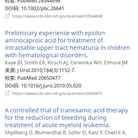
检索
‎: PubMed 28544698
口）
DOI码
‎: 10.1002/pbc.26641
（打
https://www.ncbi.nlm.nih.gov/pubmed/28544698
开
新
Preliminary experience with epsilon
窗
口）
aminocaproic acid for treatment of
intractable upper tract hematuria in children
with hematological disorders.
（打
开
Kaye JD, Smith EA, Kirsch AJ, Cerwinka WH, Elmore JM
新
来源
‎: J Urol 2010;184(3):1152-7.
窗
检索
‎: PubMed 20650477
口）
DOI码
‎: 10.1016/j.juro.2010.05.020
（打
https://www.ncbi.nlm.nih.gov/pubmed/20650477
开
新
A controlled trial of tranexamic acid therapy
窗
口）
for the reduction of bleeding during
treatment of acute myeloid leukemia.
（打
开
Shpilberg O, Blumenthal R, Sofer O, Katz Y, Chetrit A,