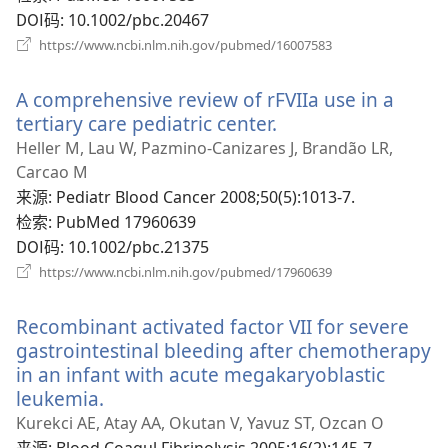
口）
DOI码
‎: 10.1002/pbc.20467
（打
https://www.ncbi.nlm.nih.gov/pubmed/16007583
开
新
A comprehensive review of rFVIIa use in a
窗
口）
tertiary care pediatric center.
（打
开
Heller M, Lau W, Pazmino-Canizares J, Brandão LR,
新
Carcao M
窗
来源
‎: Pediatr Blood Cancer 2008;50(5):1013-7.
口）
检索
‎: PubMed 17960639
DOI码
‎: 10.1002/pbc.21375
（打
https://www.ncbi.nlm.nih.gov/pubmed/17960639
开
新
Recombinant activated factor VII for severe
窗
口）
gastrointestinal bleeding after chemotherapy
in an infant with acute megakaryoblastic
leukemia.
（打
开
Kurekci AE, Atay AA, Okutan V, Yavuz ST, Ozcan O
新
来源
‎: Blood Coagul Fibrinolysis 2005;16(2):145-7.