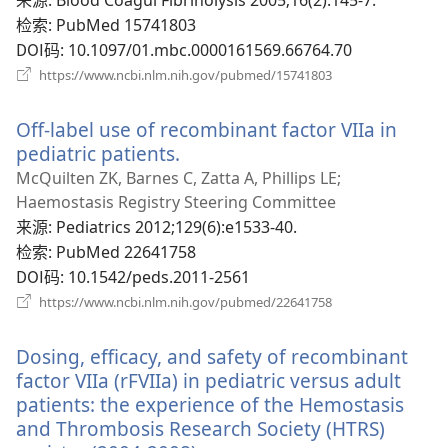
窗
检索
‎: PubMed 15741803
口）
DOI码
‎: 10.1097/01.mbc.0000161569.66764.70
（打
https://www.ncbi.nlm.nih.gov/pubmed/15741803
开
新
Off-label use of recombinant factor VIIa in
窗
口）
pediatric patients.
（打
开
McQuilten ZK, Barnes C, Zatta A, Phillips LE;
新
Haemostasis Registry Steering Committee
窗
来源
‎: Pediatrics 2012;129(6):e1533-40.
口）
检索
‎: PubMed 22641758
DOI码
‎: 10.1542/peds.2011-2561
（打
https://www.ncbi.nlm.nih.gov/pubmed/22641758
开
新
Dosing, efficacy, and safety of recombinant
窗
口）
factor VIIa (rFVIIa) in pediatric versus adult
patients: the experience of the Hemostasis
and Thrombosis Research Society (HTRS)