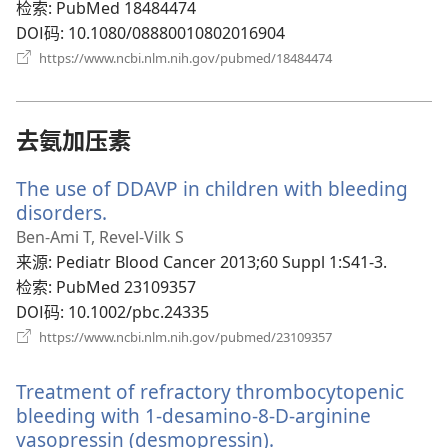
窗
检索
‎: PubMed 18484474
口）
DOI码
‎: 10.1080/08880010802016904
（打
https://www.ncbi.nlm.nih.gov/pubmed/18484474
开
新
窗
口）
去氨加压素
The use of DDAVP in children with bleeding
disorders.
（打
开
Ben-Ami T, Revel-Vilk S
新
来源
‎: Pediatr Blood Cancer 2013;60 Suppl 1:S41-3.
窗
检索
‎: PubMed 23109357
口）
DOI码
‎: 10.1002/pbc.24335
（打
https://www.ncbi.nlm.nih.gov/pubmed/23109357
开
新
Treatment of refractory thrombocytopenic
窗
口）
bleeding with 1-desamino-8-D-arginine
vasopressin (desmopressin).
（打