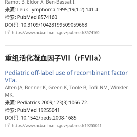
新
Ramot B, Eldor A, Ben-Bassat I.
窗
来源
‎: Leuk Lymphoma 1995;19(1-2):141-4.
口）
检索
‎: PubMed 8574160
DOI码
‎: 10.3109/10428199509059668
（打
https://www.ncbi.nlm.nih.gov/pubmed/8574160
开
新
窗
口）
重组活化凝血因子VII（rFVIIa）
Pediatric off-label use of recombinant factor
VIIa.
（打
开
Alten JA, Benner K, Green K, Toole B, Tofil NM, Winkler
新
MK.
窗
来源
‎: Pediatrics 2009;123(3):1066-72.
口）
检索
‎: PubMed 19255041
DOI码
‎: 10.1542/peds.2008-1685
（打
https://www.ncbi.nlm.nih.gov/pubmed/19255041
开
新