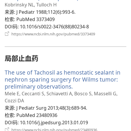
开
Kobrinsky NL, Tulloch H
新
来源
‎: J Pediatr 1988;112(6):993-6.
窗
检索
‎: PubMed 3373409
口）
DOI码
‎: 10.1016/s0022-3476(88)80234-8
（打
https://www.ncbi.nlm.nih.gov/pubmed/3373409
开
新
窗
口）
局部止血药
The use of Tachosil as hemostatic sealant in
nephron sparing surgery for Wilms tumor:
preliminary observations.
（打
开
Mele E, Ceccanti S, Schiavetti A, Bosco S, Masselli G,
新
Cozzi DA
窗
来源
‎: J Pediatr Surg 2013;48(3):689-94.
口）
检索
‎: PubMed 23480936
DOI码
‎: 10.1016/j.jpedsurg.2013.01.019
（打
https://www.ncbi.nlm.nih.gov/pubmed/23480936