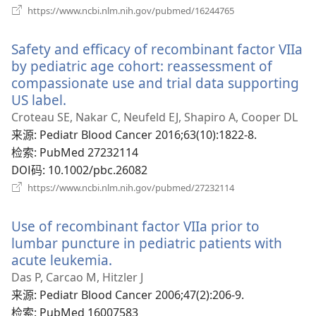
（打
https://www.ncbi.nlm.nih.gov/pubmed/16244765
开
新
Safety and efficacy of recombinant factor VIIa
窗
口）
by pediatric age cohort: reassessment of
compassionate use and trial data supporting
US label.
（打
开
Croteau SE, Nakar C, Neufeld EJ, Shapiro A, Cooper DL
新
来源
‎: Pediatr Blood Cancer 2016;63(10):1822-8.
窗
检索
‎: PubMed 27232114
口）
DOI码
‎: 10.1002/pbc.26082
（打
https://www.ncbi.nlm.nih.gov/pubmed/27232114
开
新
Use of recombinant factor VIIa prior to
窗
口）
lumbar puncture in pediatric patients with
acute leukemia.
（打
开
Das P, Carcao M, Hitzler J
新
来源
‎: Pediatr Blood Cancer 2006;47(2):206-9.
窗
检索
‎: PubMed 16007583