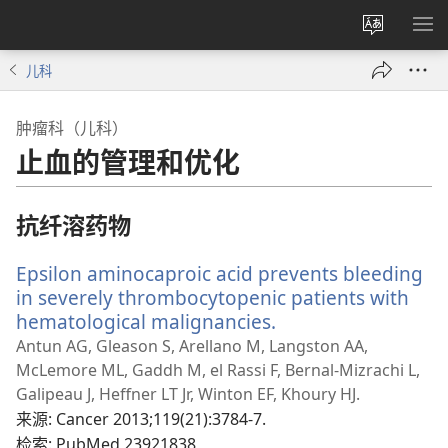
更
显
改
示
儿科
网
菜
站
单
肿瘤科（儿科）
语
止血的管理和优化
言
抗纤溶药物
Epsilon aminocaproic acid prevents bleeding
in severely thrombocytopenic patients with
hematological malignancies.
（打
开
Antun AG, Gleason S, Arellano M, Langston AA,
新
McLemore ML, Gaddh M, el Rassi F, Bernal-Mizrachi L,
窗
Galipeau J, Heffner LT Jr, Winton EF, Khoury HJ.
口）
来源
‎: Cancer 2013;119(21):3784-7.
检索
‎: PubMed 23921838