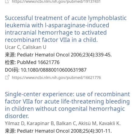
https://www.ncbi.nlm.nih.gov/pubmed/19137431
开
新
Successful treatment of acute lymphoblastic
窗
口）
leukemia with l-asparaginase-induced
intracranial hemorrhage to activated
recombinant factor VIIa in a child.
（打
开
Ucar C, Caliskan U
新
来源
‎: Pediatr Hematol Oncol 2006;23(4):339-45.
窗
检索
‎: PubMed 16621776
口）
DOI码
‎: 10.1080/08880010600631987
（打
https://www.ncbi.nlm.nih.gov/pubmed/16621776
开
新
Single-center experience: use of recombinant
窗
口）
factor VIIa for acute life-threatening bleeding
in children without congenital hemorrhagic
disorder.
（打
开
Yilmaz D, Karapinar B, Balkan C, Akisü M, Kavakli K.
新
来源
‎: Pediatr Hematol Oncol 2008;25(4):301-11.