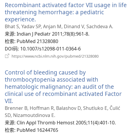
Recombinant activated factor VII usage in life
窗
口）
threatening hemorrhage: a pediatric
experience.
（打
开
Bhat S, Yadav SP, Anjan M, Dinand V, Sachdeva A.
新
来源
‎: Indian J Pediatr 2011;78(8):961-8.
窗
检索
‎: PubMed 21328080
口）
DOI码
‎: 10.1007/s12098-011-0364-6
（打
https://www.ncbi.nlm.nih.gov/pubmed/21328080
开
新
Control of bleeding caused by
窗
口）
thrombocytopenia associated with
hematologic malignancy: an audit of the
clinical use of recombinant activated Factor
VII.
（打
开
Brenner B, Hoffman R, Balashov D, Shutluko E, Čulić
新
SD, Nizamoutdinova E.
窗
来源
‎: Clin Appl Thromb Hemost 2005;11(4):401-10.
口）
检索
‎: PubMed 16244765