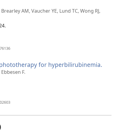
口）
 Brearley AM, Vaucher YE, Lund TC, Wong RJ,
24.
（打
376136
开
新
 phototherapy for hyperbilirubinemia.
（打
窗
口）
开
 Ebbesen F.
新
窗
口）
（打
802603
开
新
窗
口）
）