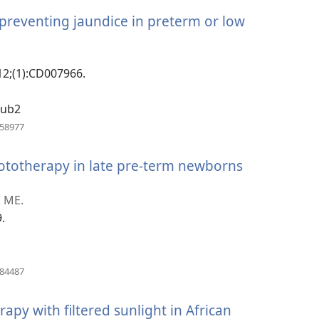
新
preventing jaundice in preterm or low
窗
口）
12;(1):CD007966.
pub2
（打
258977
开
新
phototherapy in late pre-term newborns
窗
口）
打
 ME.
9.
）
（打
584487
开
新
apy with filtered sunlight in African
窗