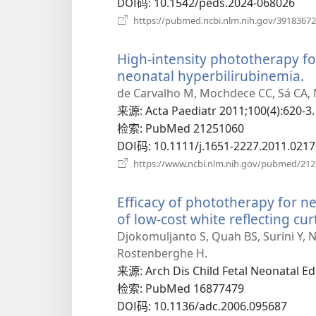
DOI码
‎: 10.1542/peds.2024-068026
https://pubmed.ncbi.nlm.nih.gov/39183672
High-intensity phototherapy f
neonatal hyperbilirubinemia.
de Carvalho M, Mochdece CC, Sá CA,
来源
‎: Acta Paediatr 2011;100(4):620-3.
检索
‎: PubMed 21251060
DOI码
‎: 10.1111/j.1651-2227.2011.0217
https://www.ncbi.nlm.nih.gov/pubmed/21
Efficacy of phototherapy for ne
of low-cost white reflecting cur
Djokomuljanto S, Quah BS, Surini Y, 
Rostenberghe H.
来源
‎: Arch Dis Child Fetal Neonatal E
检索
‎: PubMed 16877479
DOI码
‎: 10.1136/adc.2006.095687