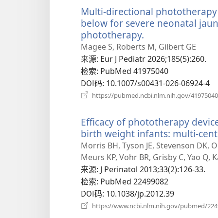
Multi-directional phototherapy
below for severe neonatal jaun
phototherapy.
（打
开
Magee S, Roberts M, Gilbert GE
新
来源
‎: Eur J Pediatr 2026;185(5):260.
窗
检索
‎: PubMed 41975040
口）
DOI码
‎: 10.1007/s00431-026-06924-4
https://pubmed.ncbi.nlm.nih.gov/41975040
Efficacy of phototherapy dev
birth weight infants: multi-cen
Morris BH, Tyson JE, Stevenson DK, 
Meurs KP, Vohr BR, Grisby C, Yao Q, K
来源
‎: J Perinatol 2013;33(2):126-33.
检索
‎: PubMed 22499082
DOI码
‎: 10.1038/jp.2012.39
https://www.ncbi.nlm.nih.gov/pubmed/22