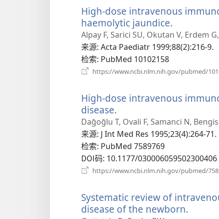
High-dose intravenous immuno
haemolytic jaundice.
（打
开
Alpay F, Sarici SU, Okutan V, Erdem G
新
来源
‎: Acta Paediatr 1999;88(2):216-9.
窗
检索
‎: PubMed 10102158
口）
https://www.ncbi.nlm.nih.gov/pubmed/10
High-dose intravenous immuno
disease.
（打
开
Dağoğlu T, Ovali F, Samanci N, Bengis
新
来源
‎: J Int Med Res 1995;23(4):264-71.
窗
检索
‎: PubMed 7589769
口）
DOI码
‎: 10.1177/030006059502300406
https://www.ncbi.nlm.nih.gov/pubmed/75
Systematic review of intraven
disease of the newborn.
（打