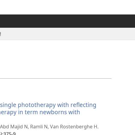
理
 single phototherapy with reflecting
herapy in term newborns with
 Abd Majid N, Ramli N, Van Rostenberghe H.
5):375-9.