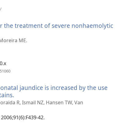
（打
/
开
新
or the treatment of severe nonhaemolytic
窗
口）
（打
开
 Moreira ME.
新
窗
口）
0.x
（打
251060
开
新
onatal jaundice is increased by the use
窗
口）
tains.
（打
开
Noraida R, Ismail NZ, Hansen TW, Van
新
窗
d 2006;91(6):F439-42.
口）