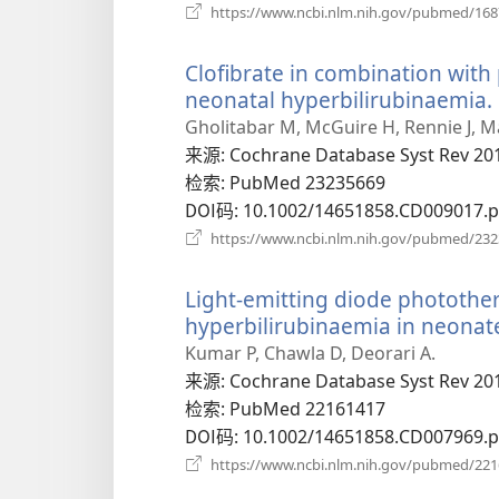
https://www.ncbi.nlm.nih.gov/pubmed/16
Clofibrate in combination wit
neonatal hyperbilirubinaemia.
Gholitabar M, McGuire H, Rennie J, Ma
来源
‎: Cochrane Database Syst Rev 20
检索
‎: PubMed 23235669
DOI码
‎: 10.1002/14651858.CD009017.
https://www.ncbi.nlm.nih.gov/pubmed/23
Light-emitting diode photothe
hyperbilirubinaemia in neonat
Kumar P, Chawla D, Deorari A.
来源
‎: Cochrane Database Syst Rev 20
检索
‎: PubMed 22161417
DOI码
‎: 10.1002/14651858.CD007969.
https://www.ncbi.nlm.nih.gov/pubmed/22