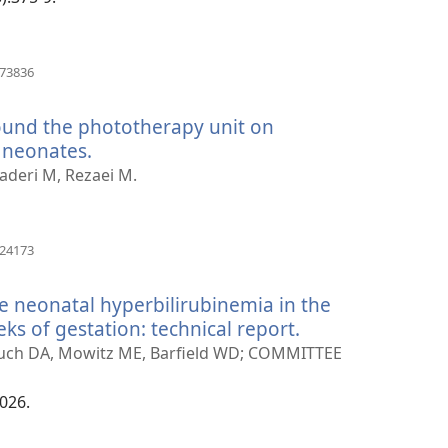
（打
573836
开
新
around the phototherapy unit on
窗
口）
m neonates.
（打
开
aderi M, Rezaei M.
新
窗
口）
（打
724173
开
新
e neonatal hyperbilirubinemia in the
窗
口）
s of gestation: technical report.
（打
开
Rauch DA, Mowitz ME, Barfield WD; COMMITTEE
新
窗
8026.
口）