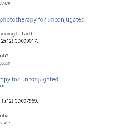
（打
877479
开
新
h phototherapy for unconjugated
窗
口）
（打
开
nning D, Lai R.
新
12;(12):CD009017.
窗
口）
pub2
（打
235669
开
新
rapy for unconjugated
窗
口）
es.
（打
开
新
11;(12):CD007969.
窗
口）
pub2
（打
161417
开