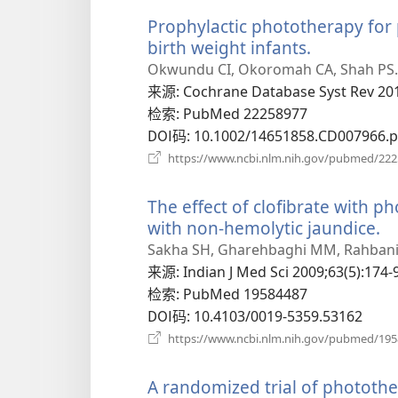
Prophylactic phototherapy for 
birth weight infants.
（打
开
Okwundu CI, Okoromah CA, Shah PS.
新
来源
‎: Cochrane Database Syst Rev 20
窗
检索
‎: PubMed 22258977
口）
DOI码
‎: 10.1002/14651858.CD007966.
https://www.ncbi.nlm.nih.gov/pubmed/22
The effect of clofibrate with 
with non-hemolytic jaundice.
（
开
Sakha SH, Gharehbaghi MM, Rahbani
新
来源
‎: Indian J Med Sci 2009;63(5):174-
窗
检索
‎: PubMed 19584487
口
DOI码
‎: 10.4103/0019-5359.53162
https://www.ncbi.nlm.nih.gov/pubmed/19
A randomized trial of photother