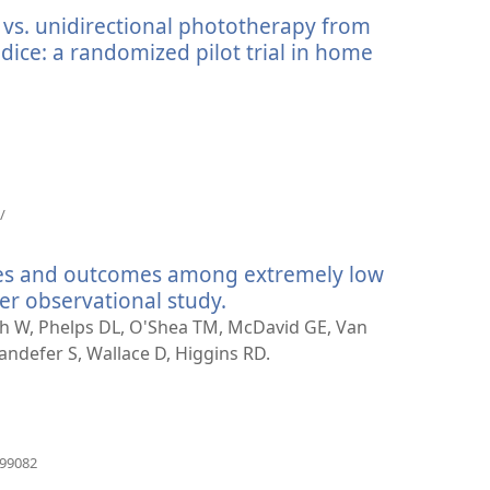
新
 vs. unidirectional phototherapy from
窗
口）
dice: a randomized pilot trial in home
（打
/
开
新
ices and outcomes among extremely low
窗
口）
ter observational study.
（打
开
Oh W, Phelps DL, O'Shea TM, McDavid GE, Van
新
andefer S, Wallace D, Higgins RD.
窗
口）
（打
499082
开