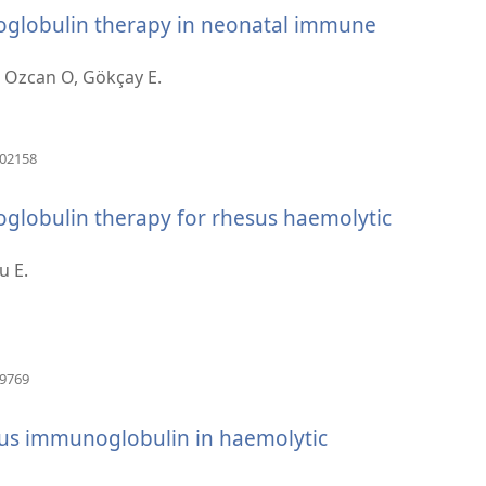
globulin therapy in neonatal immune
, Ozcan O, Gökçay E.
（打
102158
开
新
globulin therapy for rhesus haemolytic
窗
口）
u E.
（打
89769
开
新
ous immunoglobulin in haemolytic
窗
口）