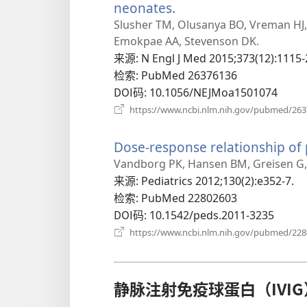
neonates.
（打
开
Slusher TM, Olusanya BO, Vreman HJ,
新
Emokpae AA, Stevenson DK.
窗
来源
‎: N Engl J Med 2015;373(12):1115-
口）
检索
‎: PubMed 26376136
DOI码
‎: 10.1056/NEJMoa1501074
https://www.ncbi.nlm.nih.gov/pubmed/26
Dose-response relationship of
Vandborg PK, Hansen BM, Greisen G,
来源
‎: Pediatrics 2012;130(2):e352-7.
检索
‎: PubMed 22802603
DOI码
‎: 10.1542/peds.2011-3235
https://www.ncbi.nlm.nih.gov/pubmed/22
静脉注射免疫球蛋白（IVIG