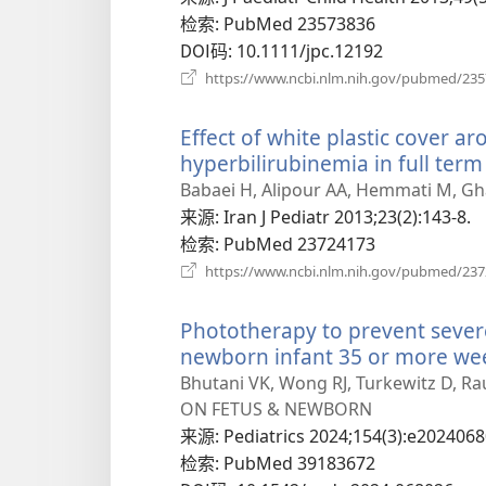
窗
检索
‎: PubMed 23573836
口）
DOI码
‎: 10.1111/jpc.12192
https://www.ncbi.nlm.nih.gov/pubmed/23
Effect of white plastic cover 
hyperbilirubinemia in full ter
Babaei H, Alipour AA, Hemmati M, Gh
来源
‎: Iran J Pediatr 2013;23(2):143-8.
检索
‎: PubMed 23724173
https://www.ncbi.nlm.nih.gov/pubmed/23
Phototherapy to prevent sever
newborn infant 35 or more week
Bhutani VK, Wong RJ, Turkewitz D, 
ON FETUS & NEWBORN
来源
‎: Pediatrics 2024;154(3):e202406
检索
‎: PubMed 39183672