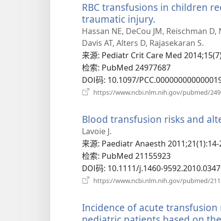
RBC transfusions in children re
traumatic injury.
（打
开
Hassan NE, DeCou JM, Reischman D, Ni
新
Davis AT, Alters D, Rajasekaran S.
窗
来源
‎: Pediatr Crit Care Med 2014;15(7
口）
检索
‎: PubMed 24977687
DOI码
‎: 10.1097/PCC.00000000000001
https://www.ncbi.nlm.nih.gov/pubmed/24
Blood transfusion risks and alte
Lavoie J.
来源
‎: Paediatr Anaesth 2011;21(1):14-
检索
‎: PubMed 21155923
DOI码
‎: 10.1111/j.1460-9592.2010.0347
https://www.ncbi.nlm.nih.gov/pubmed/21
Incidence of acute transfusion r
pediatric patients based on th