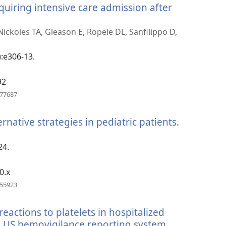
quiring intensive care admission after
窗
口）
ckoles TA, Gleason E, Ropele DL, Sanfilippo D,
):e306-13.
92
（打
977687
开
新
rnative strategies in pediatric patients.
（打
窗
口）
开
新
24.
窗
口）
0.x
（打
155923
开
新
eactions to platelets in hospitalized
窗
口）
e US hemovigilance reporting system.
（打