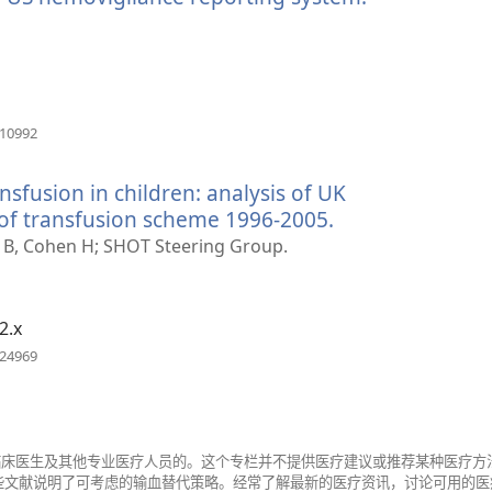
开
新
窗
口）
（打
410992
开
新
sfusion in children: analysis of UK
窗
口）
 of transfusion scheme 1996-2005.
（打
开
n B, Cohen H; SHOT Steering Group.
新
窗
口）
2.x
（打
324969
开
新
窗
口）
给临床医生及其他专业医疗人员的。这个专栏并不提供医疗建议或推荐某种医疗
些文献说明了可考虑的输血替代策略。经常了解最新的医疗资讯，讨论可用的医