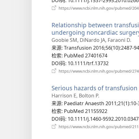
‎: 10.1111/j.1537-2995.2010.0266
https://www.ncbi.nlm.nih.gov/pubmed/20
Relationship between transfus
undergoing noncardiac surger
Goobie SM, DiNardo JA, Faraoni D.
来源
‎: Transfusion 2016;56(10):2487-94
检索
‎: PubMed 27401674
DOI码
‎: 10.1111/trf.13732
https://www.ncbi.nlm.nih.gov/pubmed/27
Serious hazards of transfusion 
Harrison E, Bolton P.
来源
‎: Paediatr Anaesth 2011;21(1):10-
检索
‎: PubMed 21155922
DOI码
‎: 10.1111/j.1460-9592.2010.0347
https://www.ncbi.nlm.nih.gov/pubmed/21