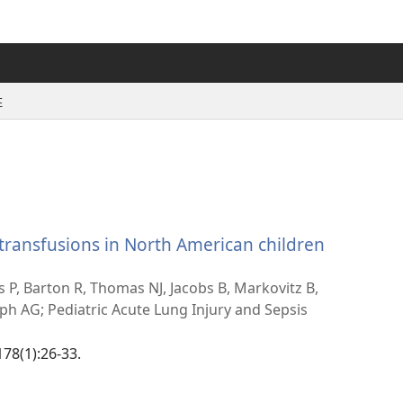
性
transfusions in North American children
s P, Barton R, Thomas NJ, Jacobs B, Markovitz B,
ph AG; Pediatric Acute Lung Injury and Sepsis
178(1):26-33.