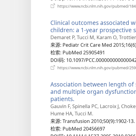
https://www.ncbi.nlm.nih.gov/pubmed/18
Clinical outcomes associated wit
children: a 1-year prospective 
Demaret P, Tucci M, Karam O, Trottier 
来源
‎: Pediatr Crit Care Med 2015;16(6
检索
‎: PubMed 25905491
DOI码
‎: 10.1097/PCC.00000000000004
https://www.ncbi.nlm.nih.gov/pubmed/25
Association between length of 
and multiple organ dysfunction
patients.
（打
开
Gauvin F, Spinella PC, Lacroix J, Chok
新
Hume HA, Tucci M.
窗
来源
‎: Transfusion 2010;50(9):1902-13.
口）
检索
‎: PubMed 20456697
DOI码