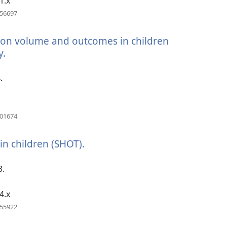
1.x
（打
456697
开
新
ion volume and outcomes in children
窗
口）
y.
（打
开
新
.
窗
口）
（打
401674
开
新
in children (SHOT).
（打
窗
口）
开
新
3.
窗
口）
4.x
（打
155922
开
新