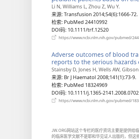
Li N, Williams L, Zhou Z, Wu Y.
来源
‎: Transfusion 2014;54(6):1666-72.
检索
‎: PubMed 24410992
DOI码
‎: 10.1111/trf.12520
https://www.ncbi.nlm.nih.gov/pubmed/24
Adverse outcomes of blood tran
reports to the serious hazards
Stainsby D, Jones H, Wells AW, Gibso
来源
‎: Br J Haematol 2008;141(1):73-9.
检索
‎: PubMed 18324969
DOI码
‎: 10.1111/j.1365-2141.2008.0702
https://www.ncbi.nlm.nih.gov/pubmed/18
JW.ORG网站这个专栏的医疗资讯主要是提供
的临床医学文献不是耶和华见证人出版的，但这