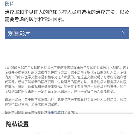
影片
治疗耶和华见证人的临床医疗人员可选择的治疗方法，以及
需要考虑的医学和伦理因素。
观看影片
JW.ORG网站这个专栏的医疗资讯主要是提供给临床医生及其他专业医疗人员的。这个
专栏并不提供医疗建议或推荐某种医疗方法，也不是为了取代专业的医疗人员。专栏
内列出的临床医学文献不是耶和华见证人出版的，但这些文献说明了可考虑的输血替
代策略。经常了解最新的医疗资讯，讨论可用的医疗方法，并协助病人根据病人的医
疗情况、意愿、价值观和信仰作出选择，这是每个专业医疗人员要承担的责任。这个
专栏列出的医疗策略不一定对每个病人都适用，也不一定每个病人都能接受。
请病人留意：关于医学状况或治疗，总要寻求医生或其他专业医疗人员的建议。如果
你觉得自己生病，请寻求医生的帮助。
使用本网站即表示你接受网站
使用条款
的全部内容。
隐私设置