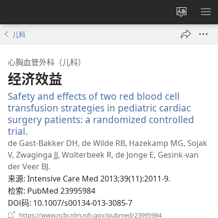
更
显
改
示
儿科
网
菜
站
单
心胸血管外科（儿科）
语
经济效益
言
Safety and effects of two red blood cell
transfusion strategies in pediatric cardiac
surgery patients: a randomized controlled
trial.
（打
开
de Gast-Bakker DH, de Wilde RB, Hazekamp MG, Sojak
新
V, Zwaginga JJ, Wolterbeek R, de Jonge E, Gesink-van
窗
der Veer BJ.
口）
来源
‎: Intensive Care Med 2013;39(11):2011-9.
检索
‎: PubMed 23995984
DOI码
‎: 10.1007/s00134-013-3085-7
（打
https://www.ncbi.nlm.nih.gov/pubmed/23995984