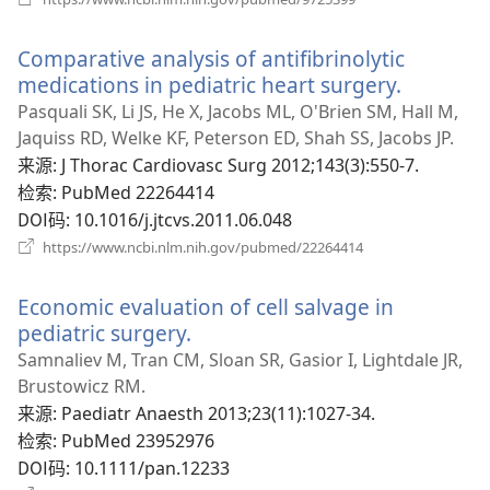
开
新
Comparative analysis of antifibrinolytic
窗
口）
medications in pediatric heart surgery.
（打
开
Pasquali SK, Li JS, He X, Jacobs ML, O'Brien SM, Hall M,
新
Jaquiss RD, Welke KF, Peterson ED, Shah SS, Jacobs JP.
窗
来源
‎: J Thorac Cardiovasc Surg 2012;143(3):550-7.
口）
检索
‎: PubMed 22264414
DOI码
‎: 10.1016/j.jtcvs.2011.06.048
（打
https://www.ncbi.nlm.nih.gov/pubmed/22264414
开
新
Economic evaluation of cell salvage in
窗
口）
pediatric surgery.
（打
开
Samnaliev M, Tran CM, Sloan SR, Gasior I, Lightdale JR,
新
Brustowicz RM.
窗
来源
‎: Paediatr Anaesth 2013;23(11):1027-34.
口）
检索
‎: PubMed 23952976
DOI码
‎: 10.1111/pan.12233