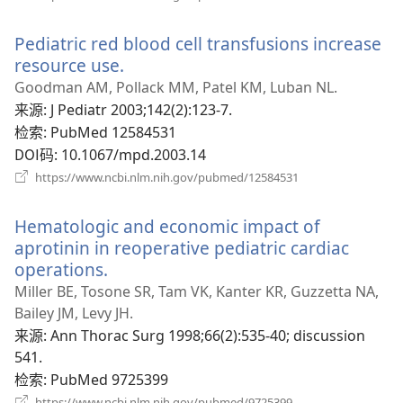
开
新
Pediatric red blood cell transfusions increase
窗
口）
resource use.
（打
开
Goodman AM, Pollack MM, Patel KM, Luban NL.
新
来源
‎: J Pediatr 2003;142(2):123-7.
窗
检索
‎: PubMed 12584531
口）
DOI码
‎: 10.1067/mpd.2003.14
（打
https://www.ncbi.nlm.nih.gov/pubmed/12584531
开
新
Hematologic and economic impact of
窗
口）
aprotinin in reoperative pediatric cardiac
operations.
（打
开
Miller BE, Tosone SR, Tam VK, Kanter KR, Guzzetta NA,
新
Bailey JM, Levy JH.
窗
来源
‎: Ann Thorac Surg 1998;66(2):535-40; discussion
口）
541.
检索
‎: PubMed 9725399
（打
https://www.ncbi.nlm.nih.gov/pubmed/9725399