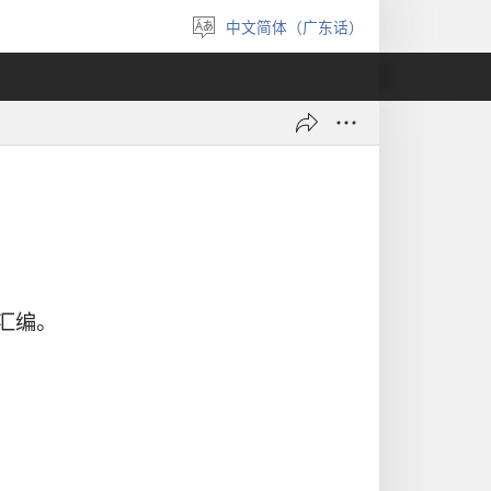
中文简体（广东话）
选
择
语
言
汇编。