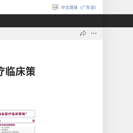
中文简体（广东话）
选
择
语
言
疗临床策