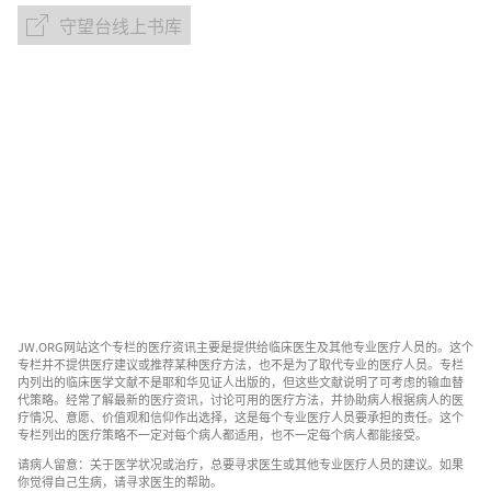
子
守望台线上书库
守
出
望
版
台
物
线
下
上
载
书
选
库
项
对
于
医
疗
和
JW.ORG网站这个专栏的医疗资讯主要是提供给临床医生及其他专业医疗人员的。这个
相
专栏并不提供医疗建议或推荐某种医疗方法，也不是为了取代专业的医疗人员。专栏
关
内列出的临床医学文献不是耶和华见证人出版的，但这些文献说明了可考虑的输血替
代策略。经常了解最新的医疗资讯，讨论可用的医疗方法，并协助病人根据病人的医
事
疗情况、意愿、价值观和信仰作出选择，这是每个专业医疗人员要承担的责任。这个
务
专栏列出的医疗策略不一定对每个病人都适用，也不一定每个病人都能接受。
的
请病人留意：关于医学状况或治疗，总要寻求医生或其他专业医疗人员的建议。如果
你觉得自己生病，请寻求医生的帮助。
宗