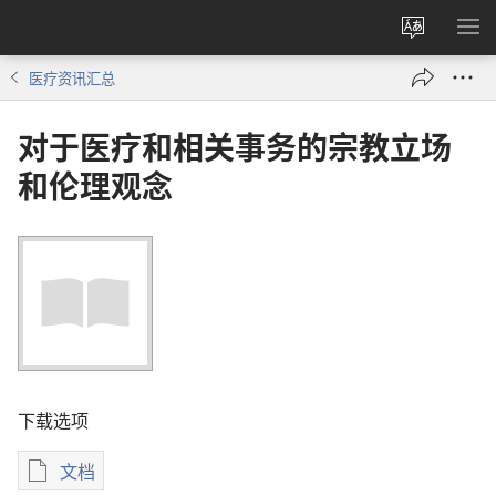
更
显
改
示
医疗资讯汇总
网
菜
站
单
对于医疗和相关事务的宗教立场
语
言
和伦理观念
下载选项
文档
电