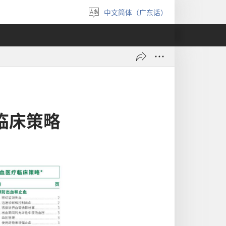
中文简体（广东话）
选
择
语
言
临床策略