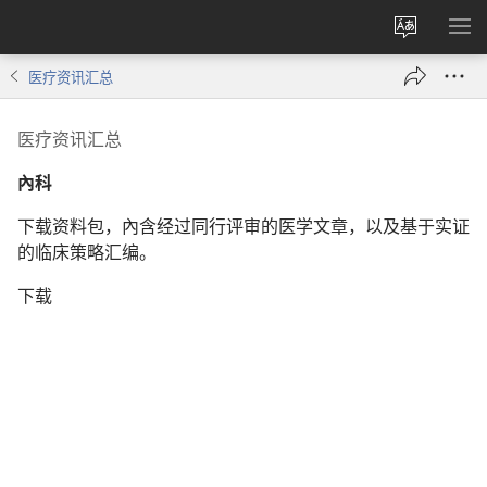
更
显
改
示
医疗资讯汇总
网
菜
站
单
医疗资讯汇总
语
言
內科
下载资料包，內含经过同行评审的医学文章，以及基于实证
的临床策略汇编。
下载