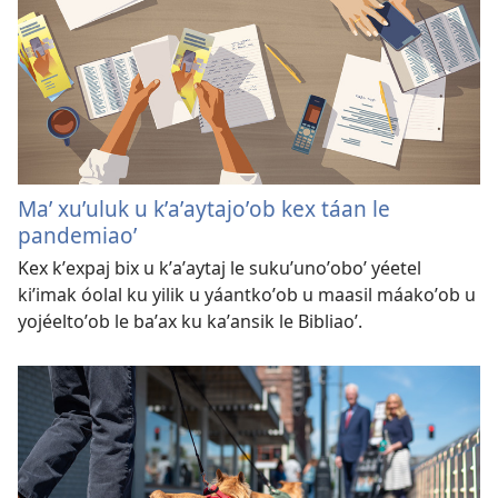
Maʼ xuʼuluk u kʼaʼaytajoʼob kex táan le
pandemiaoʼ
Kex kʼexpaj bix u kʼaʼaytaj le sukuʼunoʼoboʼ yéetel
kiʼimak óolal ku yilik u yáantkoʼob u maasil máakoʼob u
yojéeltoʼob le baʼax ku kaʼansik le Bibliaoʼ.