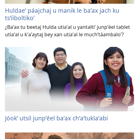
Huldaeʼ páajchaj u manik le baʼax jach ku
tsʼíiboltikoʼ
¿Baʼax tu beetaj Hulda utiaʼal u yantaltiʼ junpʼéel tablet
utiaʼal u kʼaʼaytaj bey xan utiaʼal le muchʼtáambaloʼ?
Jóokʼ utsil junpʼéel baʼax chʼaʼtuklaʼabi