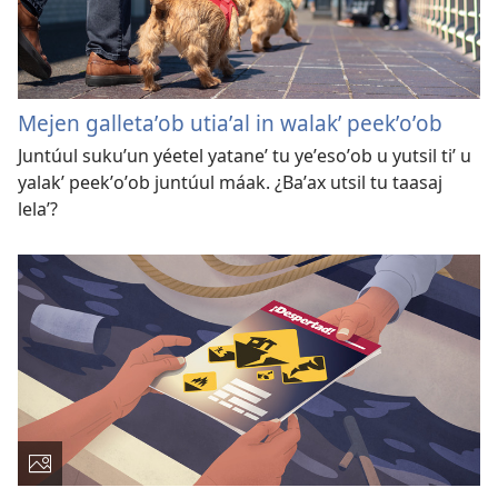
Mejen galletaʼob utiaʼal in walakʼ peekʼoʼob
Juntúul sukuʼun yéetel yataneʼ tu yeʼesoʼob u yutsil tiʼ u
yalakʼ peekʼoʼob juntúul máak. ¿Baʼax utsil tu taasaj
lelaʼ?