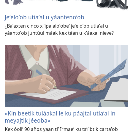
Jeʼeloʼob utiaʼal u yáantenoʼob
¿Baʼaxten cinco xiʼipalaloʼobeʼ jeʼeloʼob utiaʼal u
yáantoʼob juntúul máak kex táan u kʼáaxal nieve?
«Kin beetik tuláakal le ku páajtal utiaʼal in
meyajtik Jéeoba»
Kex óoliʼ 90 años yaan tiʼ Irmaeʼ ku tsʼíibtik cartaʼob