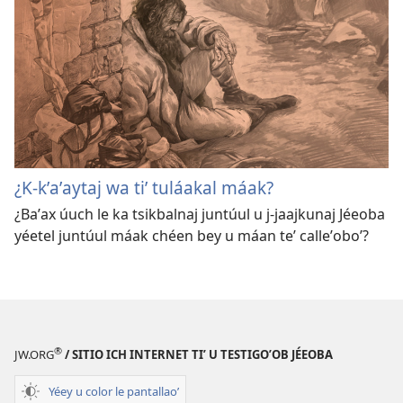
¿K-kʼaʼaytaj wa tiʼ tuláakal máak?
¿Baʼax úuch le ka tsikbalnaj juntúul u j-jaajkunaj Jéeoba
yéetel juntúul máak chéen bey u máan teʼ calleʼoboʼ?
®
JW.ORG
/ SITIO ICH INTERNET TIʼ U TESTIGOʼOB JÉEOBA
Yéey u color le pantallaoʼ