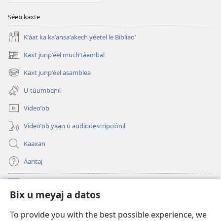
Séeb kaxte
Kʼáat ka kaʼansaʼakech yéetel le Bibliaoʼ
Kaxt junpʼéel muchʼtáambal
(opens
new
Kaxt junpʼéel asamblea
(opens
window)
new
U túumbenil
window)
Videoʼob
Videoʼob yaan u audiodescripciónil
Kaaxan
Áantaj
Donaciónoʼob
(opens
Bix u meyaj a datos
new
window)
Biblioteca ich Internet tiʼ le Watchtoweroʼ™
To provide you with the best possible experience, we
(opens