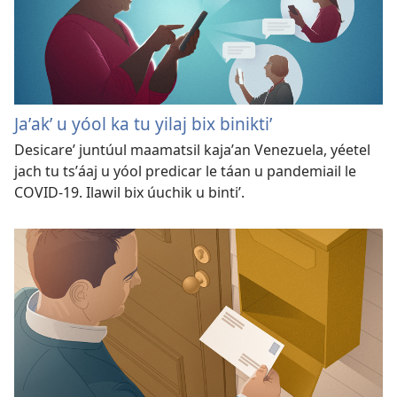
Jaʼakʼ u yóol ka tu yilaj bix biniktiʼ
Desicareʼ juntúul maamatsil kajaʼan Venezuela, yéetel
jach tu tsʼáaj u yóol predicar le táan u pandemiail le
COVID-19. Ilawil bix úuchik u bintiʼ.