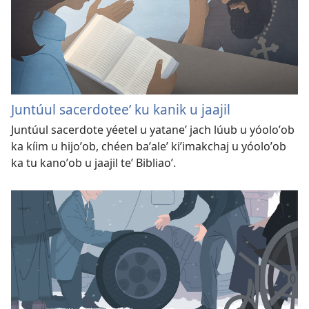
Juntúul sacerdoteeʼ ku kanik u jaajil
Juntúul sacerdote yéetel u yataneʼ jach lúub u yóoloʼob
ka kíim u hijoʼob, chéen baʼaleʼ kiʼimakchaj u yóoloʼob
ka tu kanoʼob u jaajil teʼ Bibliaoʼ.