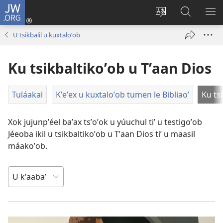
JW.ORG
Ooken
ta
Kʼex
Kaaxan
EʼE
cuenta
u
teʼ
ME
U tsikbalil u kuxtaloʼob
(opens
idiomail
jw.org
new
le sitioaʼ
Ku tsikbaltikoʼob u Tʼaan Dios
window)
Tuláakal
Kʼeʼex u kuxtaloʼob tumen le Bibliaoʼ
Ku ts
Xok jujunpʼéel baʼax tsʼoʼok u yúuchul tiʼ u testigoʼob
Jéeoba ikil u tsikbaltikoʼob u Tʼaan Dios tiʼ u maasil
máakoʼob.