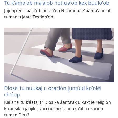
Tu kʼamoʼob maʼalob noticiaʼob kex búuloʼob
Jujunpʼéel kaajoʼob búuloʼob Nicaraguaeʼ áantaʼaboʼob
tumen u jaats Testigoʼob.
Dioseʼ tu núukaj u oración juntúul koʼolel
chʼóop
Kailaneʼ tu kʼáataj tiʼ Dios ka áantaʼak u kaxt le religión
kaʼansik u jaajiloʼ, ¿bix úuchik u núukaʼal u oración
tumen Dios?