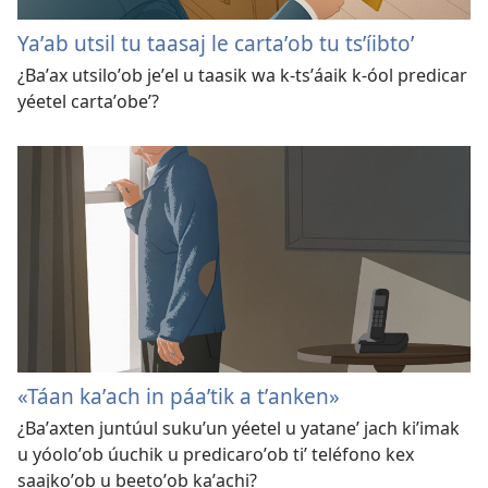
Yaʼab utsil tu taasaj le cartaʼob tu tsʼíibtoʼ
¿Baʼax utsiloʼob jeʼel u taasik wa k-tsʼáaik k-óol predicar
yéetel cartaʼobeʼ?
«Táan kaʼach in páaʼtik a tʼanken»
¿Baʼaxten juntúul sukuʼun yéetel u yataneʼ jach kiʼimak
u yóoloʼob úuchik u predicaroʼob tiʼ teléfono kex
saajkoʼob u beetoʼob kaʼachi?