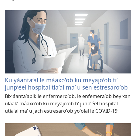
Ku yáantaʼal le máaxoʼob ku meyajoʼob tiʼ
junpʼéel hospital tiaʼal maʼ u sen estresaroʼob
Bix áantaʼabik le enfermeroʼob, le enfemeraʼob bey xan
uláakʼ máaxoʼob ku meyajoʼob tiʼ junpʼéel hospital
utiaʼal maʼ u jach estresaroʼob yoʼolal le COVID-19