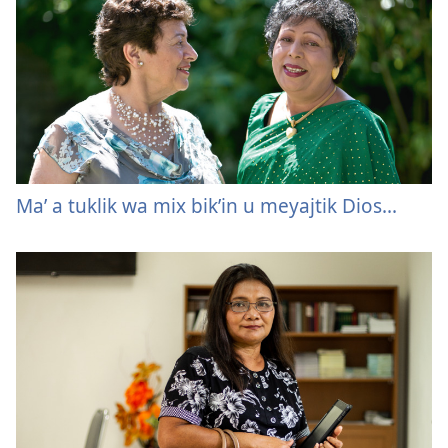
Maʼ a tuklik wa mix bikʼin u meyajtik Dios...