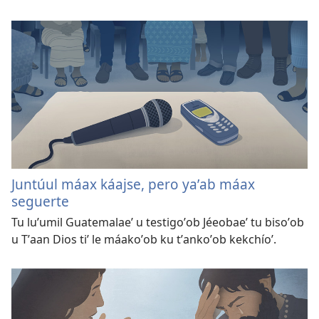
Juntúul máax káajse, pero yaʼab máax
seguerte
Tu luʼumil Guatemalaeʼ u testigoʼob Jéeobaeʼ tu bisoʼob
u Tʼaan Dios tiʼ le máakoʼob ku tʼankoʼob kekchíoʼ.