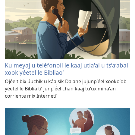
Ku meyaj u teléfonoil le kaaj utiaʼal u tsʼaʼabal
xook yéetel le Bibliaoʼ
Ojéelt bix úuchik u káajsik Daiane jujunpʼéel xookoʼob
yéetel le Biblia tiʼ junpʼéel chan kaaj tuʼux minaʼan
corriente mix Internetiʼ