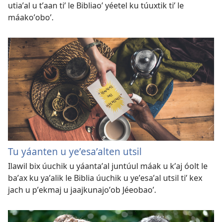
utiaʼal u tʼaan tiʼ le Bibliaoʼ yéetel ku túuxtik tiʼ le
máakoʼoboʼ.
Tu yáanten u yeʼesaʼalten utsil
Ilawil bix úuchik u yáantaʼal juntúul máak u kʼaj óolt le
baʼax ku yaʼalik le Biblia úuchik u yeʼesaʼal utsil tiʼ kex
jach u pʼekmaj u jaajkunajoʼob Jéeobaoʼ.