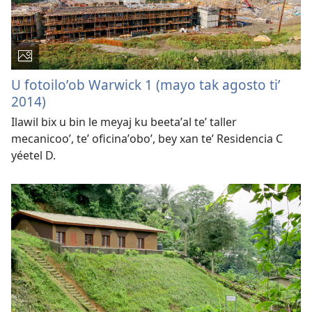
U fotoiloʼob Warwick 1 (mayo tak agosto tiʼ
2014)
Ilawil bix u bin le meyaj ku beetaʼal teʼ taller
mecanicooʼ, teʼ oficinaʼoboʼ, bey xan teʼ Residencia C
yéetel D.