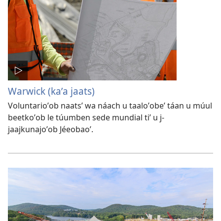
Warwick (kaʼa jaats)
Voluntarioʼob naatsʼ wa náach u taaloʼobeʼ táan u múul
beetkoʼob le túumben sede mundial tiʼ u j-
jaajkunajoʼob Jéeobaoʼ.