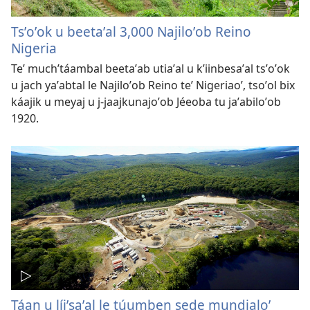
Tsʼoʼok u beetaʼal 3,000 Najiloʼob Reino
Nigeria
Teʼ muchʼtáambal beetaʼab utiaʼal u kʼiinbesaʼal tsʼoʼok
u jach yaʼabtal le Najiloʼob Reino teʼ Nigeriaoʼ, tsoʼol bix
káajik u meyaj u j-jaajkunajoʼob Jéeoba tu jaʼabiloʼob
1920.
Táan u líiʼsaʼal le túumben sede mundialoʼ