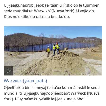
U j-jaajkunajoʼob Jéeobaeʼ táan u líiʼskoʼob le túumben
sede mundial teʼ Warwikoʼ (Nueva York). U yojloʼob
Dios nuʼuktikoʼob utiaʼal u beetkoʼob.
Warwick (yáax jaats)
Ojéelt bix u bin le meyaj teʼ tuʼux kun máansbil le sede
mundial tiʼ u j-jaajkunajoʼob Jéeobaoʼ: Warwick (Nueva
York). Uʼuy baʼax ku yaʼalik le j-Jaajkunajoʼoboʼ.