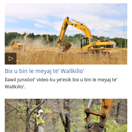
Bix u bin le meyaj teʼ Wallkilloʼ
Ilawil junxóotʼ video ku yeʼesik bix u bin le meyaj teʼ
Wallkilloʼ.