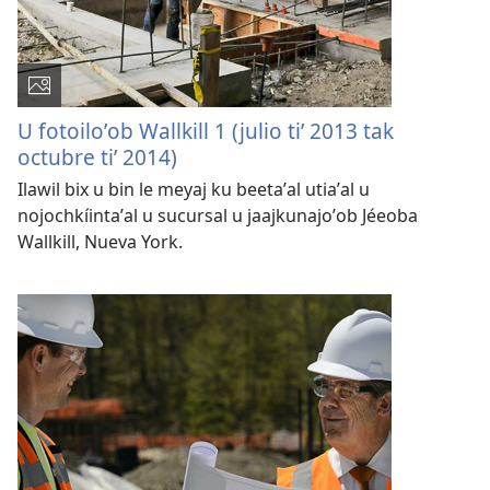
U fotoiloʼob Wallkill 1 (julio tiʼ 2013 tak
octubre tiʼ 2014)
Ilawil bix u bin le meyaj ku beetaʼal utiaʼal u
nojochkíintaʼal u sucursal u jaajkunajoʼob Jéeoba
Wallkill, Nueva York.