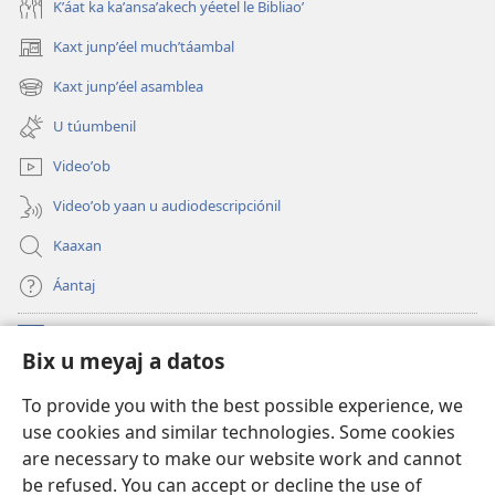
Kʼáat ka kaʼansaʼakech yéetel le Bibliaoʼ
Kaxt junpʼéel muchʼtáambal
(opens
new
Kaxt junpʼéel asamblea
(opens
window)
new
U túumbenil
window)
Videoʼob
Videoʼob yaan u audiodescripciónil
Kaaxan
Áantaj
Donaciónoʼob
(opens
Bix u meyaj a datos
new
window)
Biblioteca ich Internet tiʼ le Watchtoweroʼ™
To provide you with the best possible experience, we
(opens
use cookies and similar technologies. Some cookies
new
®
JW Hub
window)
are necessary to make our website work and cannot
(opens
be refused. You can accept or decline the use of
new