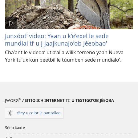
Junxóotʼ video: Yaan u kʼeʼexel le sede
mundial tiʼ u j-jaajkunajoʼob Jéeobaoʼ
Chaʼant le videoaʼ utiaʼal a wilik terreno yaan Nueva
York tuʼux kun beetbil le túumben sede mundialoʼ.
®
JW.ORG
/ SITIO ICH INTERNET TIʼ U TESTIGOʼOB JÉEOBA
Yéey u color le pantallaoʼ
Séeb kaxte