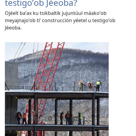
testigoʼob Jéeoba?
Ojéelt baʼax ku tsikbaltik jujuntúul máakoʼob
meyajnajoʼob tiʼ construcción yéetel u testigoʼob
Jéeoba.