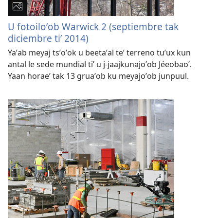
U fotoiloʼob Warwick 2 (septiembre tak
diciembre tiʼ 2014)
Yaʼab meyaj tsʼoʼok u beetaʼal teʼ terreno tuʼux kun
antal le sede mundial tiʼ u j-jaajkunajoʼob Jéeobaoʼ.
Yaan horaeʼ tak 13 gruaʼob ku meyajoʼob junpuul.