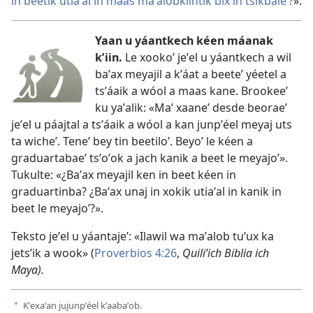
in beetik utiaʼal in maas maʼalobkíintik bix in tsikbaleʼ?
».
Yaan u yáantkech kéen máanak
kʼiin.
Le xookoʼ jeʼel u yáantkech a wil
baʼax meyajil a kʼáat a beeteʼ yéetel a
tsʼáaik a wóol a maas kane. Brookeeʼ
ku yaʼalik: «Maʼ xaaneʼ desde beoraeʼ
jeʼel u páajtal a tsʼáaik a wóol a kan junpʼéel meyaj uts
ta wicheʼ. Teneʼ bey tin beetiloʼ. Beyoʼ le kéen a
graduartabaeʼ tsʼoʼok a jach kanik a beet le meyajoʼ».
Tukulte: «¿Baʼax meyajil ken in beet kéen in
graduartinba? ¿Baʼax unaj in xokik utiaʼal in kanik in
beet le meyajoʼ?».
Teksto jeʼel u yáantajeʼ: «Ilawil wa maʼalob tuʼux ka
jetsʼik a wook» (
Proverbios 4:26
,
Quiliʼich Biblia ich
Maya).
Kʼexaʼan jujunpʼéel kʼaabaʼob.
a