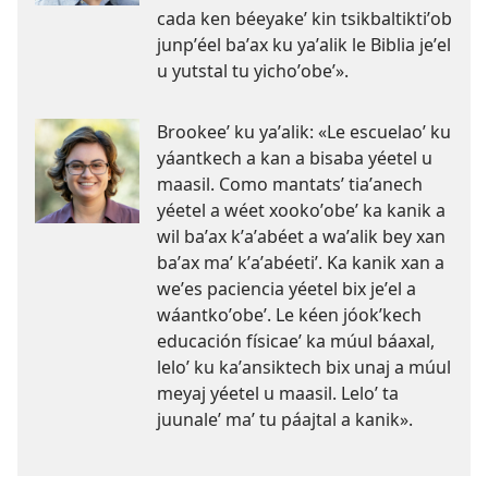
cada ken béeyakeʼ kin tsikbaltiktiʼob
junpʼéel baʼax ku yaʼalik le Biblia jeʼel
u yutstal tu yichoʼobeʼ».
Brookeeʼ ku yaʼalik: «Le escuelaoʼ ku
yáantkech a kan a bisaba yéetel u
maasil. Como mantatsʼ tiaʼanech
yéetel a wéet xookoʼobeʼ ka kanik a
wil baʼax kʼaʼabéet a waʼalik bey xan
baʼax maʼ kʼaʼabéetiʼ. Ka kanik xan a
weʼes paciencia yéetel bix jeʼel a
wáantkoʼobeʼ. Le kéen jóokʼkech
educación físicaeʼ ka múul báaxal,
leloʼ ku kaʼansiktech bix unaj a múul
meyaj yéetel u maasil. Leloʼ ta
juunaleʼ maʼ tu páajtal a kanik».