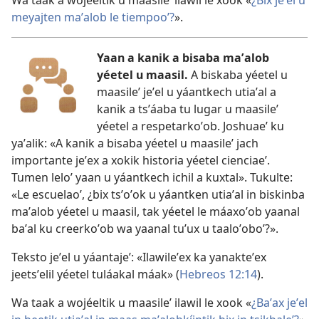
Wa taak a wojéeltik u maasileʼ ilawil le xook «
¿Bix jeʼel u
meyajten maʼalob le tiempooʼ?
».
Yaan a kanik a bisaba maʼalob
yéetel u maasil.
A biskaba yéetel u
maasileʼ jeʼel u yáantkech utiaʼal a
kanik a tsʼáaba tu lugar u maasileʼ
yéetel a respetarkoʼob. Joshuaeʼ ku
yaʼalik: «A kanik a bisaba yéetel u maasileʼ jach
importante jeʼex a xokik historia yéetel cienciaeʼ.
Tumen leloʼ yaan u yáantkech ichil a kuxtal». Tukulte:
«Le escuelaoʼ, ¿bix tsʼoʼok u yáantken utiaʼal in biskinba
maʼalob yéetel u maasil, tak yéetel le máaxoʼob yaanal
baʼal ku creerkoʼob wa yaanal tuʼux u taaloʼoboʼ?».
Teksto jeʼel u yáantajeʼ: «Ilawileʼex ka yanakteʼex
jeetsʼelil yéetel tuláakal máak» (
Hebreos 12:14
).
Wa taak a wojéeltik u maasileʼ ilawil le xook «
¿Baʼax jeʼel