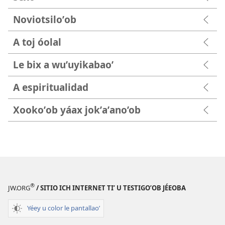
Noviotsiloʼob
A toj óolal
Le bix a wuʼuyikabaoʼ
A espiritualidad
Xookoʼob yáax jokʼaʼano’ob
®
JW.ORG
/ SITIO ICH INTERNET TIʼ U TESTIGOʼOB JÉEOBA
Yéey u color le pantallaoʼ