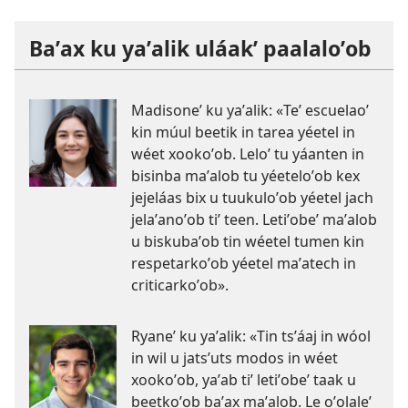
Baʼax ku yaʼalik uláakʼ paalaloʼob
Madisoneʼ ku yaʼalik: «Teʼ escuelaoʼ
kin múul beetik in tarea yéetel in
wéet xookoʼob. Leloʼ tu yáanten in
bisinba maʼalob tu yéeteloʼob kex
jejeláas bix u tuukuloʼob yéetel jach
jelaʼanoʼob tiʼ teen. Letiʼobeʼ maʼalob
u biskubaʼob tin wéetel tumen kin
respetarkoʼob yéetel maʼatech in
criticarkoʼob».
Ryaneʼ ku yaʼalik: «Tin tsʼáaj in wóol
in wil u jatsʼuts modos in wéet
xookoʼob, yaʼab tiʼ letiʼobeʼ taak u
beetkoʼob baʼax maʼalob. Le oʼolaleʼ