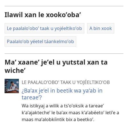
Ilawil xan le xookoʼobaʼ
Le paalaloʼoboʼ taak u yojéeltikoʼob
A bin xook
Paalaloʼob yéetel táankelmoʼob
Maʼ xaaneʼ jeʼel u yutstal xan ta
wicheʼ
LE PAALALOʼOBOʼ TAAK U YOJÉELTIKOʼOB
¿Baʼax jeʼel in beetik wa yaʼab in
tareaeʼ?
Wa istikyaj a wilik a tsʼoʼoksik a tareaeʼ
kʼaʼajaktecheʼ le baʼax maas kʼaʼabéetoʼ letiʼe a
maas maʼalobkíintik bix a beetkoʼ.