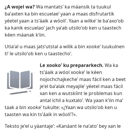
¿A wojel wa?
Wa mantatsʼ ka máansik ta tuukul
baʼaxten ka bin escuelaeʼ yaan a maas disfrutartik
yéetel yaan a tsʼáaik a wóoliʼ. Yaan a wilkeʼ le baʼaxoʼob
ka kanik escuelaoʼ jach yaʼab utsiloʼob ken u taastech
kéen máanak kʼiin.
Utiaʼal u maas jatsʼutstal a wilik a bin xookeʼ tuukulnen
tiʼ le utsiloʼob ken u taastechoʼ.
Le xookoʼ ku prepararkech.
Wa ka
tsʼáaik a wóol xookeʼ le kéen
nojochchajkecheʼ maas fácil ken a beet
jeʼel baʼalak meyajileʼ yéetel maas fácil
xan ken a wutskíint le problemas kun
antal ichil a kuxtaloʼ. Wa yaan kʼiin maʼ
taak a bin xookeʼ tukulte: «¿Yaan wa utsiloʼob ken u
taasten wa kin tsʼáaik in wóoliʼ?».
Teksto jeʼel u yáantajeʼ: «Kanáant le naʼatoʼ bey xan le