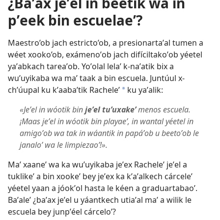
¿Baʼax jeʼel in beetik wa in
pʼeek bin escuelaeʼ?
Maestro’ob jach estricto’ob, a presionartaʼal tumen a
wéet xooko’ob, exámenoʼob jach difíciltakoʼob yéetel
yaʼabkach tareaʼob. Yoʼolal lelaʼ k-naʼatik bix a
wuʼuyikaba wa maʼ taak a bin escuela. Juntúul x-
chʼúupal ku kʼaabaʼtik Racheleʼ
ku yaʼalik:
a
«Jeʼel in wóotik bin
jeʼel tuʼuxakeʼ
menos escuela.
¡Maas jeʼel in wóotik bin playaeʼ, in wantal yéetel in
amigoʼob wa tak in wáantik in papáʼob u beetoʼob le
janaloʼ wa le limpiezaoʼ!».
Maʼ xaaneʼ wa ka wuʼuyikaba jeʼex Racheleʼ jeʼel a
tuklikeʼ a bin xookeʼ bey jeʼex ka kʼaʼalkech cárceleʼ
yéetel yaan a jóokʼol hasta le kéen a graduartabao’.
Baʼaleʼ ¿baʼax jeʼel u yáantkech utiaʼal maʼ a wilik le
escuela bey junpʼéel cárceloʼ?