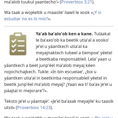
maʼalob tuukul yaantechoʼ» (
Proverbios 3:21
).
Wa taak a wojéeltik u maasileʼ ilawil le xook «
¿Y si
estudiar no es lo mío?
».
Yaʼab baʼaloʼob ken a kane.
Tuláakal
le baʼaxoʼob ka beetik utiaʼal a xookoʼ
jeʼel u yáantkech utiaʼal ka
meyajnaktech tubeel a tiempoeʼ yéetel
a beetkaba responsableil. Lelaʼ yaan u
yáantkech a beet junpʼéel maʼalob meyaj kéen
nojochchajkech. Tukle: «In bin escuelaeʼ, ¿bix u
yáantken utiaʼal in beetkinba responsableil yéetel in
beetik junpʼéel maʼalob meyaj? ¿Yaan wa tiʼ baʼax jeʼel u
páajtal in mejorareʼ?».
Teksto jeʼel u yáantajeʼ: «Jeʼel baʼaxak meyajileʼ ku taasik
utsil» (
Proverbios 14:23
).