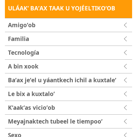
ULÁAKʼ BAʼAX TAAK U YOJÉELTIKOʼOB
Amigoʼob
Familia
Tecnología
A bin xook
Baʼax jeʼel u yáantkech ichil a kuxtaleʼ
Le bix a kuxtaloʼ
Kʼaakʼas vicioʼob
Meyajnaktech tubeel le tiempooʼ
Sexo