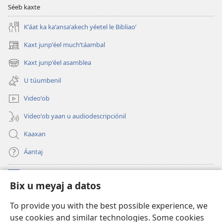
Séeb kaxte
Kʼáat ka kaʼansaʼakech yéetel le Bibliaoʼ
Kaxt junpʼéel muchʼtáambal
(opens
new
Kaxt junpʼéel asamblea
(opens
window)
new
U túumbenil
window)
Videoʼob
Videoʼob yaan u audiodescripciónil
Kaaxan
Áantaj
Donaciónoʼob
(opens
Bix u meyaj a datos
new
window)
Biblioteca ich Internet tiʼ le Watchtoweroʼ™
To provide you with the best possible experience, we
(opens
use cookies and similar technologies. Some cookies
new