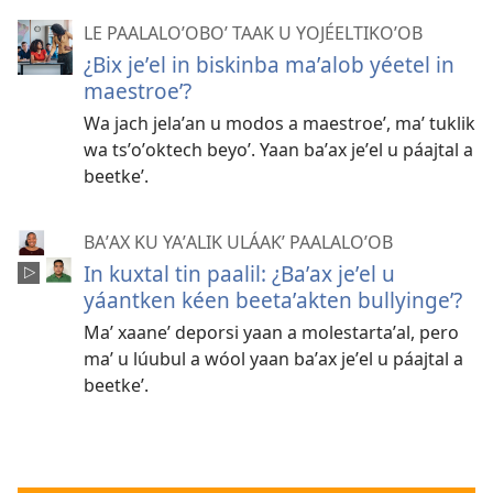
LE PAALALOʼOBOʼ TAAK U YOJÉELTIKOʼOB
¿Bix jeʼel in biskinba maʼalob yéetel in
maestroeʼ?
Wa jach jelaʼan u modos a maestroeʼ, maʼ tuklik
wa tsʼoʼoktech beyoʼ. Yaan baʼax jeʼel u páajtal a
beetkeʼ.
BAʼAX KU YAʼALIK ULÁAKʼ PAALALOʼOB
In kuxtal tin paalil: ¿Baʼax jeʼel u
yáantken kéen beetaʼakten bullyingeʼ?
Maʼ xaaneʼ deporsi yaan a molestartaʼal, pero
maʼ u lúubul a wóol yaan baʼax jeʼel u páajtal a
beetkeʼ.