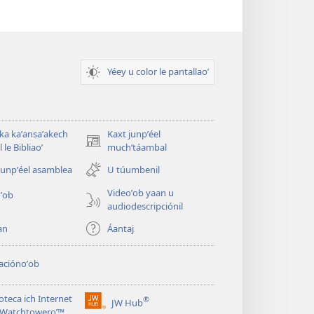
Yéey u color le pantallaoʼ
 ka kaʼansaʼakech
Kaxt junpʼéel
(opens
 le Bibliaoʼ
muchʼtáambal
new
junpʼéel asamblea
U túumbenil
window)
Videoʼob yaan u
ʼob
audiodescripciónil
an
Áantaj
aciónoʼob
ioteca ich Internet
®
JW Hub
(opens
le Watchtoweroʼ™