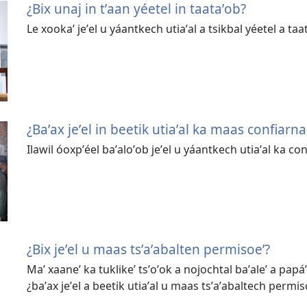
¿Bix unaj in tʼaan yéetel in taataʼob?
Le xookaʼ jeʼel u yáantkech utiaʼal a tsikbal yéetel a taa
¿Baʼax jeʼel in beetik utiaʼal ka maas confiarnak
Ilawil óoxpʼéel baʼaloʼob jeʼel u yáantkech utiaʼal ka con
¿Bix jeʼel u maas tsʼaʼabalten permisoeʼ?
Maʼ xaaneʼ ka tuklikeʼ tsʼoʼok a nojochtal baʼaleʼ a papáʼo
¿baʼax jeʼel a beetik utiaʼal u maas tsʼaʼabaltech permis