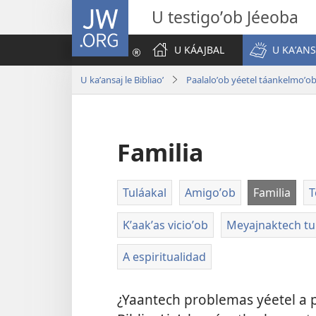
JW.ORG
U testigoʼob Jéeoba
U KÁAJBAL
U KAʼANS
U kaʼansaj le Bibliaoʼ
Paalaloʼob yéetel táankelmoʼo
Familia
Tuláakal
Amigoʼob
Familia
T
Kʼaakʼas vicioʼob
Meyajnaktech tub
A espiritualidad
¿Yaantech problemas yéetel a pa