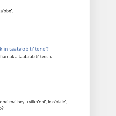
taʼobeʼ.
 in taataʼob tiʼ teneʼ?
fiarnak a taataʼob tiʼ teech.
beʼ maʼ bey u yilkoʼobiʼ, le oʼolaleʼ,
o?