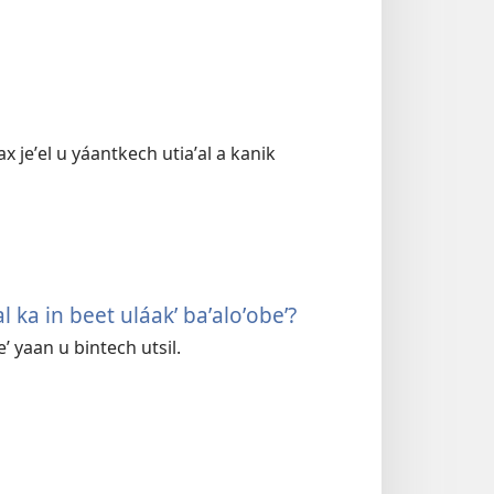
x jeʼel u yáantkech utiaʼal a kanik
ʼal ka in beet uláakʼ baʼaloʼobeʼ?
eʼ yaan u bintech utsil.