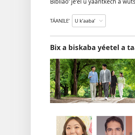
Bibliaoʼ jeʼel u yáantkech a wut
TÁANILEʼ
Bix a biskaba yéetel a t