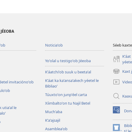
B JÉEOBA
ʼob
Noticiaʼob
Séeb kaxte
Kʼáat
Yoʼolal u testigoʼob Jéeoba
yéetel
Kaxt 
Kʼáatchiʼob suuk u beetaʼal
(opens
new
Kʼáat ka kaʼansaʼakech yéetel le
Video
éetel invitaciónoʼob
window)
Bibliaoʼ
culoʼob
Túuxtoʼon junpʼéel carta
Kaax
Xíimbaltoʼon tu Najil Betel
 utiaʼal le
Don
Muchʼaba
loʼ
(opens
new
Kʼaʼajsajil
b
window)
Bibl
Asambleaʼob
(opens
tiʼ 