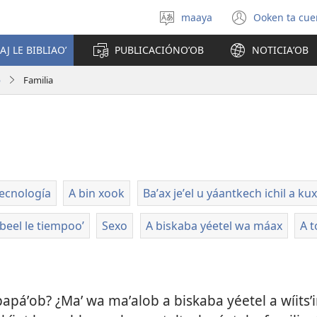
maaya
Ooken ta cue
Yéey
(opens
u
new
AJ LE BIBLIAOʼ
PUBLICACIÓNOʼOB
NOTICIAʼOB
idiomail
window
b
Familia
ecnología
A bin xook
Baʼax jeʼel u yáantkech ichil a kux
eel le tiempooʼ
Sexo
A biskaba yéetel wa máax
A t
páʼob? ¿Maʼ wa maʼalob a biskaba yéetel a wíitsʼi