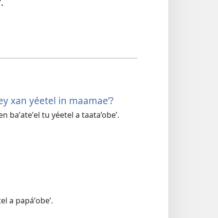
.
 bey xan yéetel in maamaeʼ?
en baʼateʼel tu yéetel a taata’obe’.
tel a papáʼobeʼ.