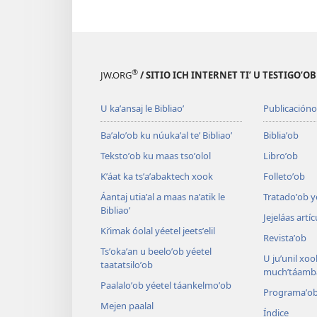
®
JW.ORG
/ SITIO ICH INTERNET TIʼ U TESTIGOʼO
U kaʼansaj le Bibliaoʼ
Publicacióno
Baʼaloʼob ku núukaʼal teʼ Bibliaoʼ
Bibliaʼob
Tekstoʼob ku maas tsoʼolol
Libroʼob
Kʼáat ka tsʼaʼabaktech xook
Folletoʼob
Áantaj utiaʼal a maas naʼatik le
Tratadoʼob y
Bibliaoʼ
Jejeláas artí
Kiʼimak óolal yéetel jeetsʼelil
Revistaʼob
Tsʼokaʼan u beeloʼob yéetel
U juʼunil xook
taatatsiloʼob
muchʼtáamba
Paalaloʼob yéetel táankelmoʼob
Programaʼo
Mejen paalal
Índice