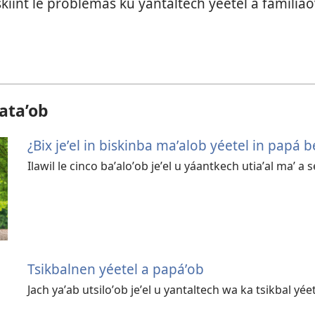
skíint le problemas ku yantaltech yéetel a familiaoʼ
aata’ob
¿Bix jeʼel in biskinba maʼalob yéetel in papá
Ilawil le cinco baʼaloʼob jeʼel u yáantkech utiaʼal maʼ a s
Tsikbalnen yéetel a papáʼob
Jach yaʼab utsiloʼob jeʼel u yantaltech wa ka tsikbal yée