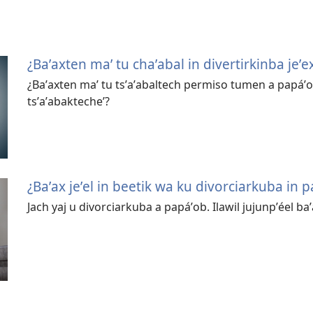
¿Baʼaxten maʼ tu chaʼabal in divertirkinba jeʼex
¿Baʼaxten maʼ tu tsʼaʼabaltech permiso tumen a papáʼob?
tsʼaʼabaktecheʼ?
¿Baʼax jeʼel in beetik wa ku divorciarkuba in 
Jach yaj u divorciarkuba a papáʼob. Ilawil jujunpʼéel ba