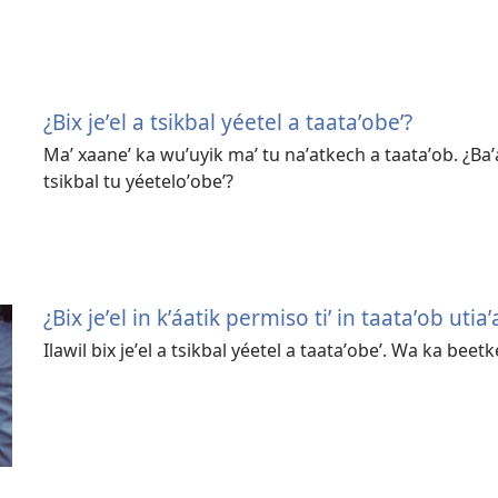
¿Bix jeʼel a tsikbal yéetel a taataʼobeʼ?
Maʼ xaaneʼ ka wuʼuyik maʼ tu naʼatkech a taataʼob. ¿Baʼa
tsikbal tu yéeteloʼobeʼ?
¿Bix jeʼel in kʼáatik permiso tiʼ in taataʼob utia
Ilawil bix jeʼel a tsikbal yéetel a taataʼobeʼ. Wa ka beetk