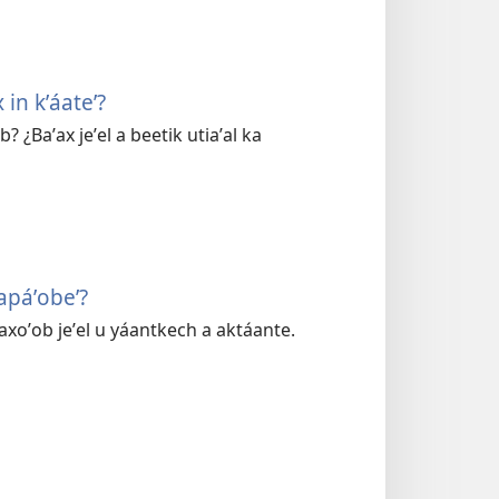
 in kʼáateʼ?
 ¿Baʼax jeʼel a beetik utiaʼal ka
papáʼobeʼ?
ʼaxoʼob jeʼel u yáantkech a aktáante.