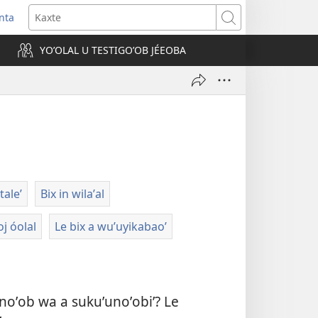
nta
Kaxte
YOʼOLAL U TESTIGOʼOB JÉEOBA
)
taleʼ
Bix in wilaʼal
oj óolal
Le bix a wuʼuyikabaoʼ
noʼob wa a sukuʼunoʼobiʼ? Le