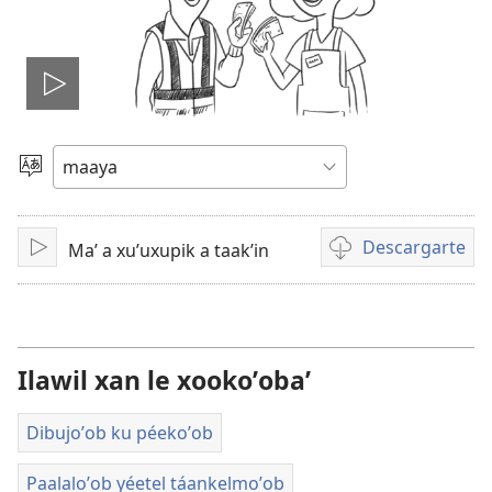
Tsʼáa
le
Yéey
u
videooʼ
idiomail
Descargarte
Maʼ a xuʼuxupik a taakʼin
Paxe
Bix
a
kʼáat
a
descargart
Ilawil xan le xookoʼobaʼ
le
videooʼ
Dibujoʼob ku péekoʼob
Paalaloʼob yéetel táankelmoʼob