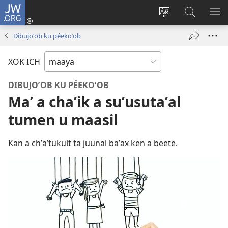
JW.ORG
Ooken
ta
Kʼex
Kaaxan
EʼE
cuenta
u
teʼ
ME
Dibujoʼob ku péekoʼob
(opens
idiomail
jw.org
new
le sitioaʼ
XOK ICH
window)
DIBUJOʼOB KU PÉEKOʼOB
Maʼ a chaʼik a suʼusutaʼal
tumen u maasil
Kan a chʼaʼtukult ta juunal baʼax ken a beete.