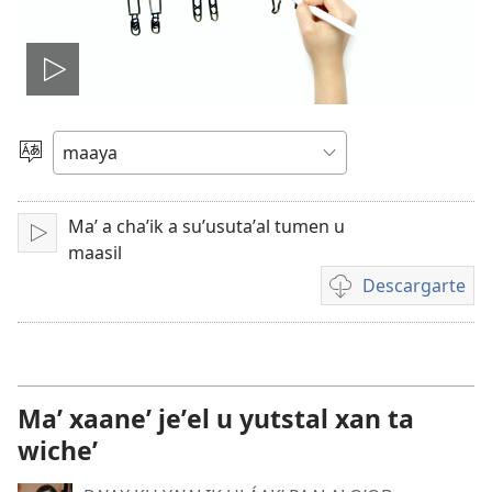
Tsʼáa
le
Yéey
u
videooʼ
idiomail
Maʼ a chaʼik a suʼusutaʼal tumen u
Paxe
maasil
Descargarte
Bix
a
kʼáat
a
descargart
Maʼ xaaneʼ jeʼel u yutstal xan ta
le
wicheʼ
videooʼ