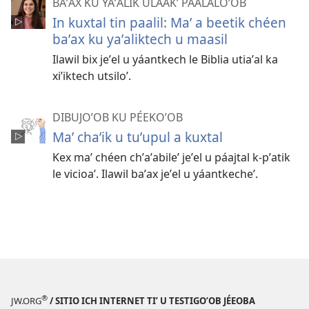
BAʼAX KU YAʼALIK ULÁAKʼ PAALALOʼOB
In kuxtal tin paalil: Maʼ a beetik chéen
baʼax ku yaʼaliktech u maasil
Ilawil bix jeʼel u yáantkech le Biblia utiaʼal ka
xiʼiktech utsiloʼ.
DIBUJOʼOB KU PÉEKOʼOB
Maʼ chaʼik u tuʼupul a kuxtal
Kex maʼ chéen chʼaʼabileʼ jeʼel u páajtal k-pʼatik
le vicioaʼ. Ilawil baʼax jeʼel u yáantkecheʼ.
®
JW.ORG
/ SITIO ICH INTERNET TIʼ U TESTIGOʼOB JÉEOBA