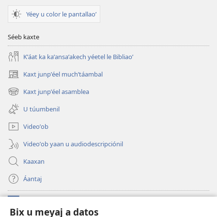
Yéey u color le pantallaoʼ
Séeb kaxte
Kʼáat ka kaʼansaʼakech yéetel le Bibliaoʼ
Kaxt junpʼéel muchʼtáambal
(opens
new
Kaxt junpʼéel asamblea
(opens
window)
new
U túumbenil
window)
Videoʼob
Videoʼob yaan u audiodescripciónil
Kaaxan
Áantaj
Donaciónoʼob
(opens
Bix u meyaj a datos
new